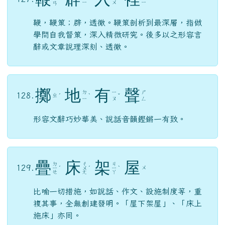
ㄧ
ㄨ
ㄧ
ㄢ
鞭，鞭策；辟，透徹。鞭策剖析到最深層，指做
學問自我督策，深入精微研究。後多以之形容言
辭或文章說理深刻、透徹。
擲
地
有
聲
ㄉ
ㄧ
ㄕ
128.
ㄓ
ˊ
ˋ
ˇ
ㄧ
ㄡ
ㄥ
形容文辭巧妙華美、說話音韻鏗鏘一有致。
疊
床
架
屋
ㄉ
ㄔ
ㄐ
129.
ㄨ
ㄧ
ˊ
ㄨ
ˊ
ㄧ
ˋ
ㄝ
ㄤ
ㄚ
比喻一切措施，如說話、作文、設施制度等，重
複其事，全無創建發明。「屋下架屋」、「床上
施床」亦同。