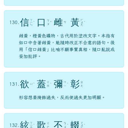
信
口
雌
黃
ㄒ
ㄏ
ㄎ
130.
ㄘ
ㄧ
ˋ
ˇ
ㄨ
ˊ
ㄡ
ㄣ
ㄤ
雌黃，橙黃色礦物，古代用於塗改文字。本指有
如口中含著雌黃，能隨時改正不合意的語句。後
用「信口雌黃」比喻不顧事實真相，隨口亂說或
妄加批評。
欲
蓋
彌
彰
ㄍ
ㄇ
ㄓ
131.
ㄩ
ˋ
ˋ
ˊ
ㄞ
ㄧ
ㄤ
形容想要掩飾過失，反而使過失更加明顯。
絃
歌
不
輟
ㄒ
ㄔ
ㄍ
ㄅ
132.
ㄧ
ˊ
ˊ
ㄨ
ˋ
ㄜ
ㄨ
ㄢ
ㄛ