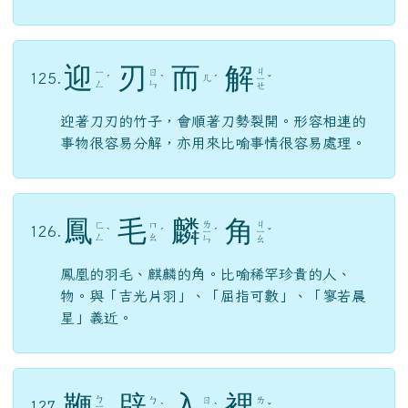
迎
刃
而
解
ㄐ
ㄧ
ㄖ
125.
ㄦ
ˊ
ˋ
ˊ
ㄧ
ˇ
ㄥ
ㄣ
ㄝ
迎著刀刃的竹子，會順著刀勢裂開。形容相連的
事物很容易分解，亦用來比喻事情很容易處理。
鳳
毛
麟
角
ㄌ
ㄐ
ㄈ
ㄇ
126.
ˋ
ˊ
ㄧ
ˊ
ㄧ
ˇ
ㄥ
ㄠ
ㄣ
ㄠ
鳳凰的羽毛、麒麟的角。比喻稀罕珍貴的人、
物。與「吉光片羽」、「屈指可數」、「寥若晨
星」義近。
鞭
辟
入
裡
ㄅ
ㄅ
ㄖ
ㄌ
127.
ㄧ
ˋ
ˋ
ˇ