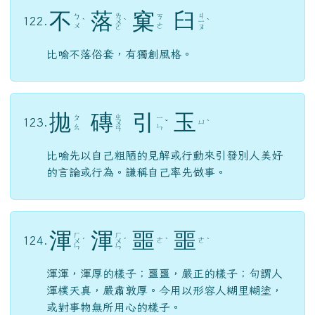
不
落
窠
臼
ㄌ
ㄐ
ㄅ
ㄎ
122.
ˋ
ㄨ
ˋ
ㄧ
ˋ
ㄨ
ㄜ
ㄛ
ㄡ
比喻不落俗套，有獨創風格。
拋
磚
引
玉
ㄓ
ㄆ
ㄧ
123.
ㄩ
ㄨ
ˇ
ˋ
ㄠ
ㄣ
ㄢ
比喻先以自己粗陋的見解或行動來引發別人美好
的言論或行為。謙稱自己率先做事。
渾
渾
噩
噩
ㄏ
ㄏ
124.
ㄜ
ㄜ
ㄨ
ˊ
ㄨ
ˊ
ˋ
ˋ
ㄣ
ㄣ
渾渾，渾厚的樣子；噩噩，嚴正的樣子；句謂人
渾樸天真，嚴肅敦厚。今用以形容人糊里糊塗，
或對事物無所用心的樣子。