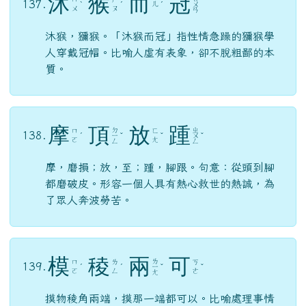
沐
猴
而
冠
137.
ㄦ
ˋ
ˊ
ˊ
ㄨ
ㄨ
ㄡ
ㄢ
沐猴，獼猴。「沐猴而冠」指性情急躁的獼猴學
人穿戴冠帽。比喻人虛有表象，卻不脫粗鄙的本
質。
摩
頂
放
踵
ㄉ
ㄓ
ㄇ
ㄈ
138.
ˊ
ㄧ
ˇ
ˇ
ㄨ
ˇ
ㄛ
ㄤ
ㄥ
ㄥ
摩，磨損；放，至；踵，腳跟。句意：從頭到腳
都磨破皮。形容一個人具有熱心救世的熱誠，為
了眾人奔波勞苦。
模
稜
兩
可
ㄌ
ㄇ
ㄌ
ㄎ
139.
ˊ
ˊ
ㄧ
ˇ
ˇ
ㄛ
ㄥ
ㄜ
ㄤ
摸物稜角兩端，摸那一端都可以。比喻處理事情