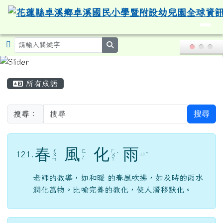
導覽列
花蓮縣卓溪鄉卓溪國民小學暨附設
跳至主內容區
search
頁尾區域
主內容區域
所有成語
搜尋
搜尋：
春
風
化
雨
ㄔ
ㄏ
ㄈ
121.
ㄩ
ㄨ
ㄨ
ˋ
ˇ
ㄥ
ㄣ
ㄚ
老師的教導，如和暖 的春風吹拂，如及時的雨水
潤化萬物。比喻完善的教化，使人潛移默化。