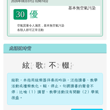
2026年08月07日 02時16分
優
30
空氣質量令人滿意，基本無空氣污染
各類人群可正常活動
成語隨時背
絃
歌
不
輟
ㄒ
ㄔ
ㄍ
ㄅ
ˊ
ˊ
ˋ
ㄧ
ㄨ
ㄜ
ㄨ
ㄢ
ㄛ
絃歌，本指用絃樂器伴奏而吟詠，泛指讀書、教學
活動或禮樂教化。輟，停止。句謂讀書的聲音不
停；比喻（1）講習、教學活動沒有間斷（2）學風
很盛。