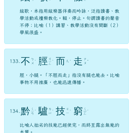
絃歌，本指用絃樂器伴奏而吟詠，泛指讀書、教
學活動或禮樂教化。輟，停止。句謂讀書的聲音
不停；比喻（1）講習、教學活動沒有間斷（2）
學風很盛。
不
脛
而
走
ㄐ
ㄅ
ㄗ
133.
ㄦ
ˋ
ㄧ
ˋ
ˊ
ˇ
ㄨ
ㄡ
ㄥ
脛，小腿。「不脛而走」指沒有腿也能去。比喻
事物不用推廣，也能迅速傳播。
黔
驢
技
窮
ㄑ
ㄑ
ㄌ
ㄐ
134.
ㄧ
ˊ
ˊ
ˋ
ㄩ
ˊ
ㄩ
ㄧ
ㄢ
ㄥ
比喻人拙劣的技能已經使完，而終至露出無能的
本質。