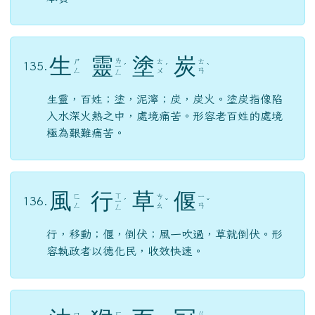
生
靈
塗
炭
ㄌ
ㄕ
ㄊ
ㄊ
135.
ㄧ
ˊ
ˊ
ˋ
ㄥ
ㄨ
ㄢ
ㄥ
生靈，百姓；塗，泥濘；炭，炭火。塗炭指像陷
入水深火熱之中，處境痛苦。形容老百姓的處境
極為艱難痛苦。
風
行
草
偃
ㄒ
ㄈ
ㄘ
ㄧ
136.
ㄧ
ˊ
ˇ
ˇ
ㄥ
ㄠ
ㄢ
ㄥ
行，移動；偃，倒伏；風一吹過，草就倒伏。形
容執政者以德化民，收效快速。
ㄍ
ㄇ
ㄏ