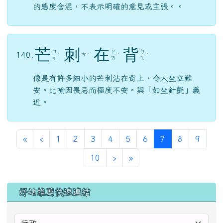
的態度含混，不表示明確的意見或主張。。
芒
刺
在
背
ㄇ
ㄗ
ㄅ
140.
ㄘ
ˊ
ˋ
ˋ
ˋ
ㄤ
ㄞ
ㄟ
像是有許多細小的芒刺沾在背上，令人坐立難
安。比喻因畏忌而極度不安。與「如坐針氈」義
近。
第一頁
上一頁
(目前頁次)
«
‹
1
2
3
4
5
6
7
8
9
下一頁
最後頁
10
›
»
左邊區域內容
好站推薦快速連結