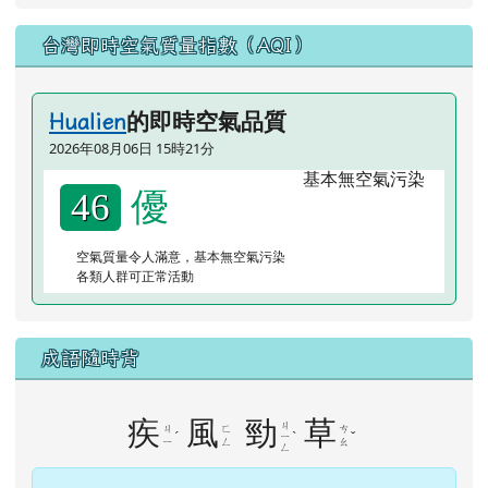
台灣即時空氣質量指數（AQI）
的即時空氣品質
Hualien
2026年08月06日 15時21分
優
46
空氣質量令人滿意，基本無空氣污染
各類人群可正常活動
成語隨時背
疾
風
勁
草
ㄐ
ㄐ
ㄈ
ㄘ
ˊ
ˋ
ˇ
ㄧ
ㄧ
ㄥ
ㄠ
ㄥ