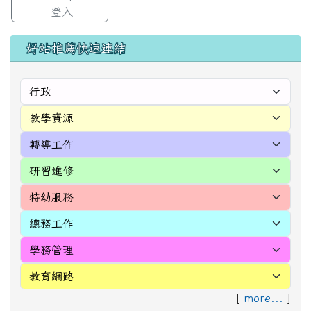
登入
左邊區域內容
好站推薦快速連結
[
more...
]