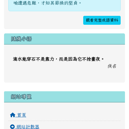
喻遭遇危難，才知其節操的堅貞。
觀看完整成語資料
隨機小語
滴水能穿石不是靠力，而是因為它不捨晝夜。
佚名
右邊區域內容
網站導覽
首頁
網站計數器