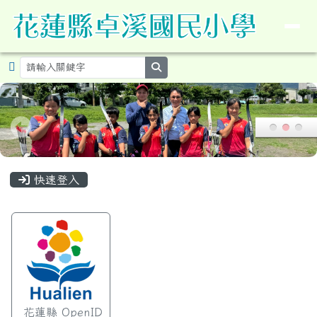
導覽列
花蓮縣卓溪鄉卓溪國民小學暨附設
跳至主內容區
search
頁尾區域
主內容區域
快速登入
花蓮縣 OpenID