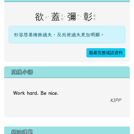
觀看完整成語資料
隨機小語
Work hard. Be nice.
KIPP
右邊區域內容
網站導覽
首頁
網站計數器
多人網頁系統