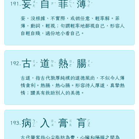
古
道
熱
腸
ㄍ
ㄉ
ㄖ
ㄔ
192.
ˇ
ˋ
ˋ
ˊ
ㄨ
ㄠ
ㄜ
ㄤ
古道，指古代敦厚純樸的道德風尚，不似今人薄
情貪利。熱腸，熱心腸。形容待人厚道，真摯熱
情；讚美有救助別人的美德。
病
入
膏
肓
ㄅ
ㄏ
ㄖ
ㄍ
193.
ㄧ
ˋ
ˋ
ㄨ
ㄨ
ㄠ
ㄥ
ㄤ
古代醫家指心尖脂肪為膏，心臟和隔膜之間為
肓，認為膏肓之間為藥力所不能達到之處。句指
病重到了無法醫治的地步；也比喻事態嚴重到無
法挽回的程度。同「藥石無功」、「無可救
藥」、「沈痾難起」（痾，病）。