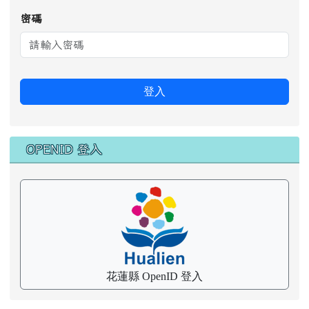
OPENID 登入
花蓮縣 OpenID 登入
花蓮縣卓溪鄉卓溪國民小學 地址：982 花蓮縣卓溪鄉
卓溪村中正72號
電話：03-8883514 傳真：03-8885245
請用
Chrome
、
FireFox
或
IE10.0瀏覽器以上獲
得最佳瀏覽效果，謝謝！