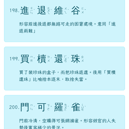
買
櫝
還
珠
ㄏ
ㄇ
ㄉ
ㄓ
199.
ˇ
ˊ
ㄨ
ˊ
ㄞ
ㄨ
ㄨ
ㄢ
買了裝珍珠的盒子，而把珍珠退還。後用「買櫝
還珠」比喻捨本逐末，取捨失當。
門
可
羅
雀
ㄌ
ㄑ
ㄇ
ㄎ
200.
ˊ
ˇ
ㄨ
ˊ
ㄩ
ˋ
ㄣ
ㄜ
ㄛ
ㄝ
門前冷清，空曠得可張網捕雀。形容做官的人失
勢後賓客稀少的景況。
第一頁
上一頁
«
‹
1
2
3
4
5
6
7
8
9
(目前頁次)
10
›
»