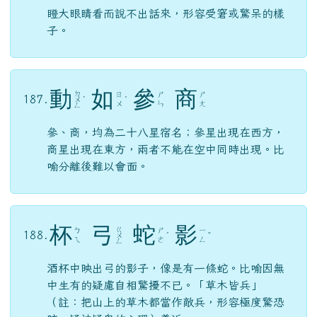
ㄨ
ㄣ
ㄤ
ㄥ
參、商，均為二十八星宿名；參星出現在西方，
商星出現在東方，兩者不能在空中同時出現。比
喻分離後難以會面。
杯
弓
蛇
影
ㄍ
ㄅ
ㄕ
ㄧ
188.
ㄨ
ˊ
ˇ
ㄟ
ㄜ
ㄥ
ㄥ
酒杯中映出弓的影子，像是有一條蛇。比喻因無
中生有的疑慮自相驚擾不已。「草木皆兵」
（註：把山上的草木都當作敵兵，形容極度驚恐
時，疑神疑鬼的心理）義近。
錙
銖
必
較
ㄐ
ㄓ
ㄅ
189.
ㄗ
ˋ
ㄧ
ˋ
ㄨ
ㄧ
ㄠ