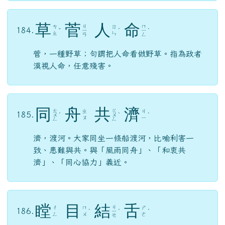
同
舟
共
濟
ㄊ
ㄍ
ㄓ
ㄐ
185.
ㄨ
ˊ
ㄨ
ˋ
ˋ
ㄡ
ㄧ
ㄥ
ㄥ
濟，渡河。大家同坐一條船渡河，比喻利害一
致、患難與共。與「風雨同舟」、「和衷共
濟」、「同心協力」義近。
瞠
目
結
舌
ㄐ
ㄔ
ㄇ
ㄕ
186.
ˋ
ㄧ
ˊ
ˊ
ㄥ
ㄨ
ㄜ
ㄝ
瞪大眼睛看而說不出話來，形容受窘或驚呆的樣
子。
動
如
參
商
ㄉ
ㄖ
ㄕ
ㄕ
187.
ㄨ
ˋ
ˊ