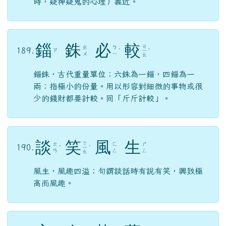
錙銖，古代重量單位；六銖為一錙，四錙為一
兩；指極小的份量。用以形容對細微的事物或很
少的錢財都要計較。同「斤斤計較」。
談
笑
風
生
ㄒ
ㄊ
ㄈ
ㄕ
190.
ˊ
ㄧ
ˋ
ㄢ
ㄥ
ㄥ
ㄠ
風生，風趣四溢；句謂談話時有說有笑，興致極
高而風趣。
妄
自
菲
薄
ㄨ
ㄈ
ㄅ
191.
ㄗ
ˋ
ˋ
ˇ
ˊ
ㄤ
ㄟ
ㄛ
妄，沒根據、不實際，或做任意、輕率解。菲
薄，動詞，輕視；句謂輕率地鄙視自己，形容人
自輕自賤，過份地小看自己。