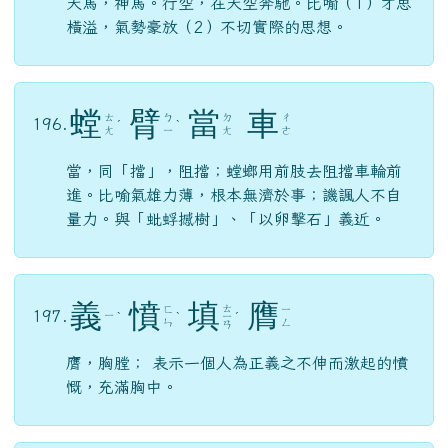
當，同「擋」，阻擋；螳螂用前肢去阻擋車輪前
進。比喻氣雄力薄，根本無濟於事；譏諷人不自
量力。與「蚍蜉撼樹」、「以卵擊石」義近。
義
憤
填
膺
ㄊ
ㄈ
ㄧ
197.
ㄧ
ˋ
ˋ
ㄧ
ˊ
ㄣ
ㄥ
ㄢ
膺，胸膛； 表示一個人為正義之不伸而激起的憤
慨，充滿胸中。
進
退
維
谷
ㄐ
ㄊ
ㄨ
ㄍ
198.
ㄧ
ˋ
ㄨ
ˋ
ˊ
ˇ
ㄟ
ㄨ
ㄣ
ㄟ
形容前進後退都無路可走的困窘處境。意同「進
退兩難」