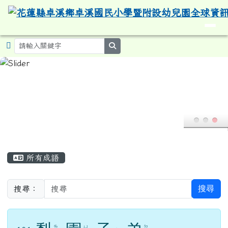
導覽列
花蓮縣卓溪鄉卓溪國民小學暨附設
跳至主內容區
search
頁尾區域
主內容區域
所有成語
搜尋
搜尋：
梨
園
子
弟
ㄌ
ㄩ
ㄉ
181.
ㄗ
ˊ
ˊ
ˇ
ˋ
ㄧ
ㄢ
ㄧ
梨園，原指唐玄宗教練歌舞藝人的地方。 後泛稱
戲班為梨園；戲劇演員為「梨園子弟」或「梨園
弟子」。