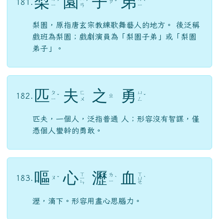
匹
夫
之
勇
ㄆ
ㄈ
ㄩ
182.
ㄓ
ˇ
ˇ
ㄧ
ㄨ
ㄥ
匹夫，一個人，泛指普通 人；形容沒有智謀，僅
憑個人蠻幹的勇敢。
嘔
心
瀝
血
ㄒ
ㄒ
ㄌ
183.
ㄡ
ˇ
ㄧ
ˋ
ㄩ
ˋ
ㄧ
ㄣ
ㄝ
瀝，滴下。形容用盡心思腦力。
草
菅
人
命
ㄐ
ㄇ
ㄘ
ㄖ
184.
ˇ
ㄧ
ˊ
ㄧ
ˋ
ㄠ
ㄣ
ㄢ
ㄥ
菅，一種野草；句謂把人命看做野草。指為政者
漠視人命，任意殘害。