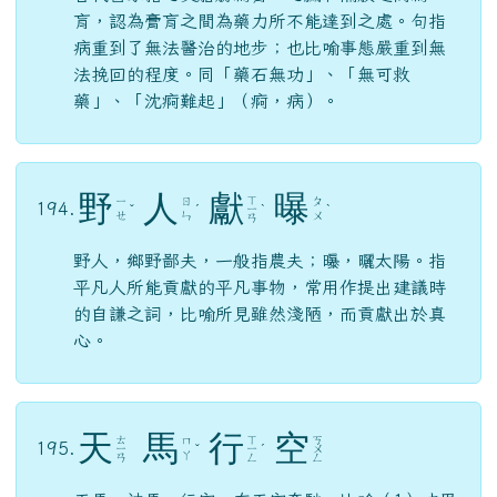
野
人
獻
曝
ㄒ
ㄧ
ㄖ
ㄆ
194.
ˇ
ˊ
ㄧ
ˋ
ˋ
ㄝ
ㄣ
ㄨ
ㄢ
野人，鄉野鄙夫，一般指農夫；曝，曬太陽。指
平凡人所能貢獻的平凡事物，常用作提出建議時
的自謙之詞，比喻所見雖然淺陋，而貢獻出於真
心。
天
馬
行
空
ㄊ
ㄒ
ㄎ
ㄇ
195.
ㄧ
ˇ
ㄧ
ˊ
ㄨ
ㄚ
ㄢ
ㄥ
ㄥ
天馬，神馬。行空，在天空奔馳。比喻（1）才思
橫溢，氣勢豪放（2）不切實際的思想。
螳
臂
當
車
ㄊ
ㄅ
ㄉ
ㄔ
196.
ˊ
ˋ
ㄤ
ㄧ
ㄤ
ㄜ