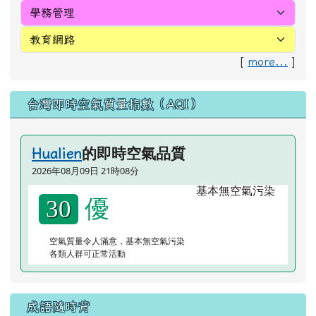
台灣即時空氣質量指數（AQI）
的即時空氣品質
Hualien
2026年08月09日 21時08分
優
30
空氣質量令人滿意，基本無空氣污染
各類人群可正常活動
成語隨時背
欲
蓋
彌
彰
ㄍ
ㄇ
ㄓ
ㄩ
ˋ
ˋ
ˊ
ㄞ
ㄧ
ㄤ
形容想要掩飾過失，反而使過失更加明顯。