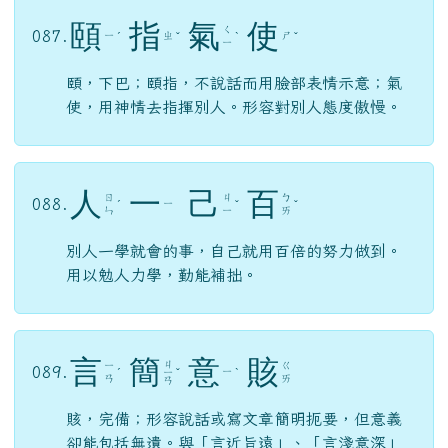
頤
指
氣
使
ㄑ
087.
ㄧ
ㄓ
ㄕ
ˊ
ˇ
ˋ
ˇ
ㄧ
頤，下巴；頤指，不說話而用臉部表情示意；氣
使，用神情去指揮別人。形容對別人態度傲慢。
人
一
己
百
ㄖ
ㄐ
ㄅ
088.
ㄧ
ˊ
ˇ
ˇ
ㄣ
ㄧ
ㄞ
別人一學就會的事，自己就用百倍的努力做到。
用以勉人力學，勤能補拙。
言
簡
意
賅
ㄐ
ㄧ
ㄍ
089.
ㄧ
ˊ
ㄧ
ˇ
ˋ
ㄢ
ㄞ
ㄢ
賅，完備；形容說話或寫文章簡明扼要，但意義
卻能包括無遺。與「言近旨遠」、「言淺意深」