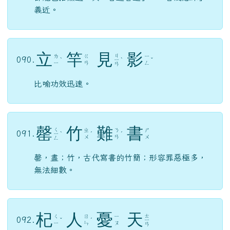
義近。
立
竿
見
影
ㄐ
ㄌ
ㄍ
ㄧ
090.
ˋ
ㄧ
ˋ
ˇ
ㄧ
ㄢ
ㄥ
ㄢ
比喻功效迅速。
罄
竹
難
書
ㄑ
ㄓ
ㄋ
ㄕ
091.
ㄧ
ˋ
ˊ
ˊ
ㄨ
ㄢ
ㄨ
ㄥ
罄，盡；竹，古代寫書的竹簡；形容罪惡極多，
無法細數。
杞
人
憂
天
ㄊ
ㄑ
ㄖ
ㄧ
092.
ˇ
ˊ
ㄧ
ㄧ
ㄣ
ㄡ
ㄢ