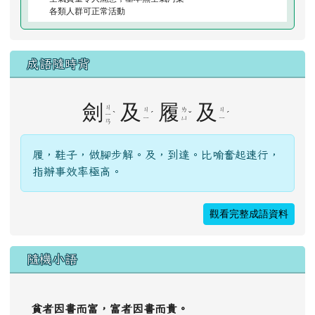
各類人群可正常活動
成語隨時背
劍
及
履
及
ㄐ
ㄐ
ㄌ
ㄐ
ˋ
ˊ
ˇ
ˊ
ㄧ
ㄧ
ㄩ
ㄧ
ㄢ
履，鞋子，做腳步解。及，到達。比喻奮起速行，
指辦事效率極高。
觀看完整成語資料
隨機小語
貧者因書而富，富者因書而貴。