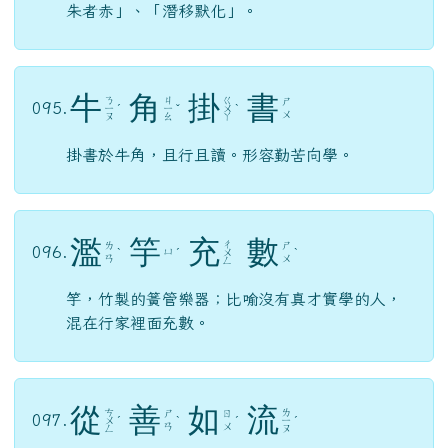
朱者赤」、「潛移默化」。
牛
角
掛
書
ㄋ
ㄐ
ㄍ
ㄕ
095.
ㄧ
ˊ
ㄧ
ˇ
ㄨ
ˋ
ㄨ
ㄡ
ㄠ
ㄚ
掛書於牛角，且行且讀。形容勤苦向學。
濫
竽
充
數
ㄔ
ㄌ
ㄕ
096.
ㄩ
ˋ
ˊ
ㄨ
ˋ
ㄢ
ㄨ
ㄥ
竽，竹製的簧管樂器；比喻沒有真才實學的人，
混在行家裡面充數。
從
善
如
流
ㄘ
ㄌ
ㄕ
ㄖ
097.
ㄨ
ˊ
ˋ
ˊ
ㄧ
ˊ
ㄢ
ㄨ
ㄥ
ㄡ