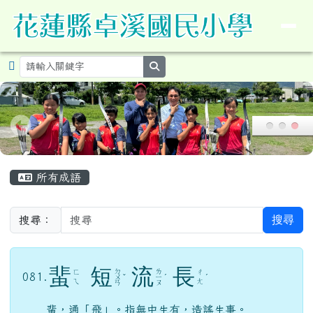
導覽列
花蓮縣卓溪鄉卓溪國民小學暨附設
跳至主內容區
search
頁尾區域
主內容區域
所有成語
搜尋
搜尋：
蜚
短
流
長
ㄉ
ㄌ
ㄈ
ㄔ
081.
ㄨ
ˇ
ㄧ
ˊ
ˊ
ㄟ
ㄤ
ㄢ
ㄡ
蜚，通「飛」。指無中生有，造謠生事。