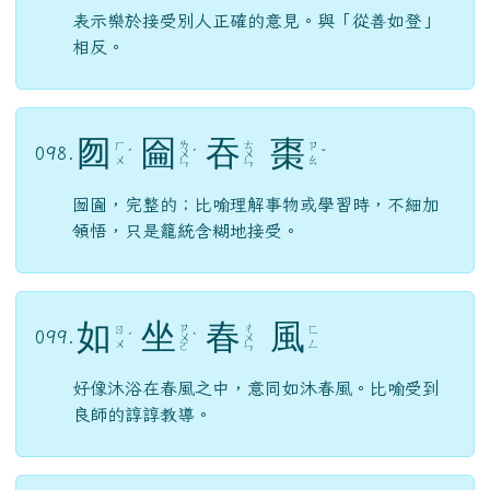
表示樂於接受別人正確的意見。與「從善如登」
相反。
囫
圇
吞
棗
ㄌ
ㄊ
ㄏ
ㄗ
098.
ˊ
ㄨ
ˊ
ㄨ
ˇ
ㄨ
ㄠ
ㄣ
ㄣ
囫圇，完整的；比喻理解事物或學習時，不細加
領悟，只是籠統含糊地接受。
如
坐
春
風
ㄗ
ㄔ
ㄖ
ㄈ
099.
ˊ
ㄨ
ˋ
ㄨ
ㄨ
ㄥ
ㄛ
ㄣ
好像沐浴在春風之中，意同如沐春風。比喻受到
良師的諄諄教導。