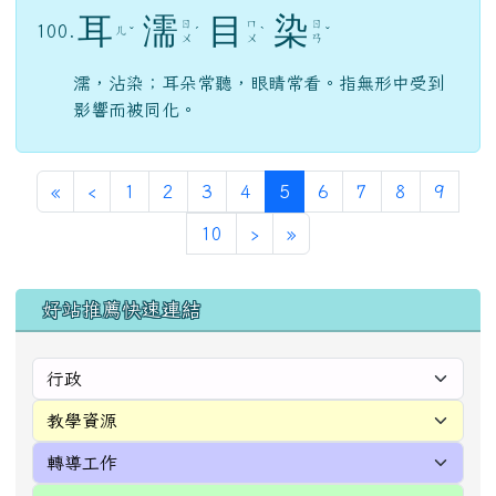
耳
濡
目
染
ㄖ
ㄇ
ㄖ
100.
ㄦ
ˇ
ˊ
ˋ
ˇ
ㄨ
ㄨ
ㄢ
濡，沾染；耳朵常聽，眼睛常看。指無形中受到
影響而被同化。
第一頁
上一頁
(目前頁次)
«
‹
1
2
3
4
5
6
7
8
9
下一頁
最後頁
10
›
»
左邊區域內容
好站推薦快速連結