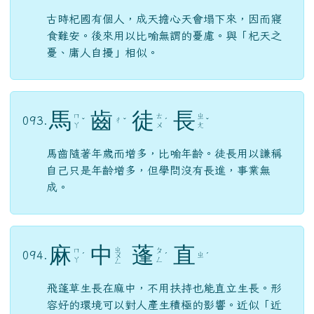
古時杞國有個人，成天擔心天會塌下來，因而寢
食難安。後來用以比喻無謂的憂慮。與「杞天之
憂、庸人自擾」相似。
馬
齒
徒
長
ㄇ
ㄊ
ㄓ
093.
ㄔ
ˇ
ˇ
ˊ
ˇ
ㄚ
ㄨ
ㄤ
馬齒隨著年歲而增多，比喻年齡。徒長用以謙稱
自己只是年齡增多，但學問沒有長進，事業無
成。
麻
中
蓬
直
ㄓ
ㄇ
ㄆ
094.
ㄓ
ˊ
ㄨ
ˊ
ˊ
ㄚ
ㄥ
ㄥ
飛蓬草生長在麻中，不用扶持也能直立生長。形
容好的環境可以對人產生積極的影響。近似「近