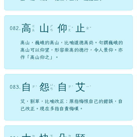
高
山
仰
止
ㄍ
ㄕ
ㄧ
082.
ㄓ
ˇ
ˇ
ㄠ
ㄢ
ㄤ
高山，巍峨的高山，比喻道德高尚。句謂巍峨的
高山可以仰望，形容崇高的德行，令人景仰。亦
作「高山仰之」。
自
怨
自
艾
ㄩ
083.
ㄗ
ㄗ
ㄧ
ˋ
ˋ
ˋ
ˋ
ㄢ
艾，割草，比喻改正；原指悔恨自己的錯誤，自
己改正。現在多指自責悔嘆。
ㄎ
ㄉ
ㄉ