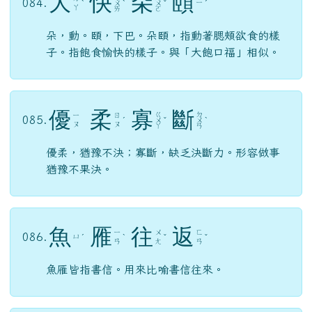
大
快
朵
頤
084.
ㄧ
ˋ
ㄨ
ˋ
ㄨ
ˇ
ˊ
ㄚ
ㄞ
ㄛ
朵，動。頤，下巴。朵頤，指動著腮頰欲食的樣
子。指飽食愉快的樣子。與「大飽口福」相似。
優
柔
寡
斷
ㄍ
ㄉ
ㄧ
ㄖ
085.
ˊ
ㄨ
ˇ
ㄨ
ˋ
ㄡ
ㄡ
ㄚ
ㄢ
優柔，猶豫不決；寡斷，缺乏決斷力。形容做事
猶豫不果決。
魚
雁
往
返
ㄧ
ㄨ
ㄈ
086.
ㄩ
ˊ
ˋ
ˇ
ˇ
ㄢ
ㄤ
ㄢ
魚雁皆指書信。用來比喻書信往來。