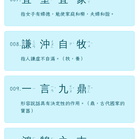
宜
室
宜
家
ㄐ
007.
ㄧ
ㄕ
ㄧ
ˊ
ˋ
ˊ
ㄧ
ㄚ
指女子有婦德，能使家庭和樂，夫婦和諧。
謙
沖
自
牧
ㄑ
ㄔ
ㄇ
008.
ㄗ
ㄧ
ㄨ
ˋ
ˋ
ㄨ
ㄢ
ㄥ
指人謙虛不自滿。（牧，養）
一
言
九
鼎
ㄐ
ㄉ
ㄧ
009.
ㄧ
ˊ
ㄧ
ˇ
ㄧ
ˇ
ㄢ
ㄡ
ㄥ
形容說話具有決定性的作用。（鼎，古代國家的
寶器）