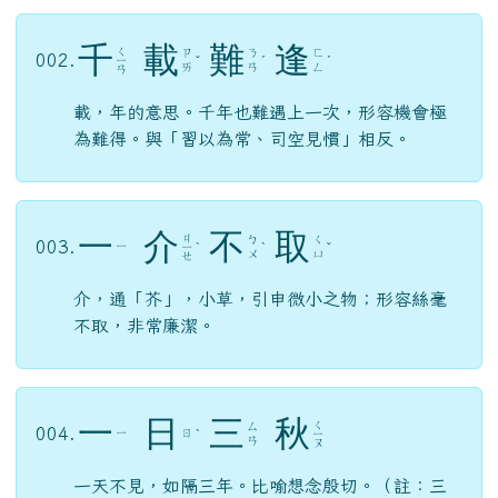
相反。
千
載
難
逢
ㄑ
ㄗ
ㄋ
ㄈ
002.
ㄧ
ˇ
ˊ
ˊ
ㄞ
ㄢ
ㄥ
ㄢ
載，年的意思。千年也難遇上一次，形容機會極
為難得。與「習以為常、司空見慣」相反。
一
介
不
取
ㄐ
ㄅ
ㄑ
003.
ㄧ
ㄧ
ˋ
ˋ
ˇ
ㄨ
ㄩ
ㄝ
介，通「芥」，小草，引申微小之物；形容絲毫
不取，非常廉潔。
一
日
三
秋
ㄑ
ㄙ
004.
ㄧ
ㄖ
ˋ
ㄧ
ㄢ
ㄡ