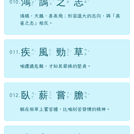
鴻
鵠
之
志
ㄏ
ㄏ
010.
ㄓ
ㄓ
ㄨ
ˊ
ˊ
ˋ
ㄨ
ㄥ
鴻鵠，天鵝，善高飛；形容遠大的志向，與「燕
雀之志」相反。
疾
風
勁
草
ㄐ
ㄐ
ㄈ
ㄘ
011.
ˊ
ㄧ
ˋ
ˇ
ㄧ
ㄥ
ㄠ
ㄥ
喻遭遇危難，才知其節操的堅貞。
臥
薪
嘗
膽
ㄒ
ㄨ
ㄔ
ㄉ
012.
ˋ
ㄧ
ˊ
ˇ
ㄛ
ㄤ
ㄢ
ㄣ
躺在柴草上嘗苦膽，比喻刻苦發憤的精神。