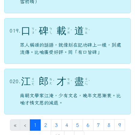
用雨過天晴時的清風明月，比喻人坦蕩高尚的胸
懷品格。（光風，雨後初晴時的和風；霽，指雨
雪初晴）
口
碑
載
道
ㄎ
ㄅ
ㄗ
ㄉ
019.
ˇ
ˋ
ˋ
ㄡ
ㄟ
ㄞ
ㄠ
眾人稱頌的話語，就像刻在記功碑上一樣，到處
流傳。比喻廣受好評。同「有口皆碑」
江
郎
才
盡
ㄐ
ㄐ
ㄌ
ㄘ
020.
ㄧ
ˊ
ˊ
ㄧ
ˋ
ㄤ
ㄞ
ㄤ
ㄣ
南朝文學家江淹，少有文名，晚年文思漸衰。比
喻才情文思的減退。