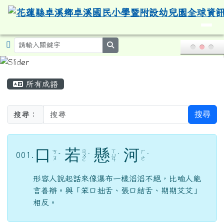
導覽列
花蓮縣卓溪鄉卓溪國民小學暨附設
跳至主內容區
search
頁尾區域
主內容區域
所有成語
搜尋
搜尋：
口
若
懸
河
ㄖ
ㄒ
ㄎ
ㄏ
001.
ˇ
ㄨ
ˋ
ㄩ
ˊ
ˊ
ㄡ
ㄜ
ㄛ
ㄢ
形容人說起話來像瀑布一樣滔滔不絕，比喻人能
言善辯。與「笨口拙舌、張口結舌、期期艾艾」