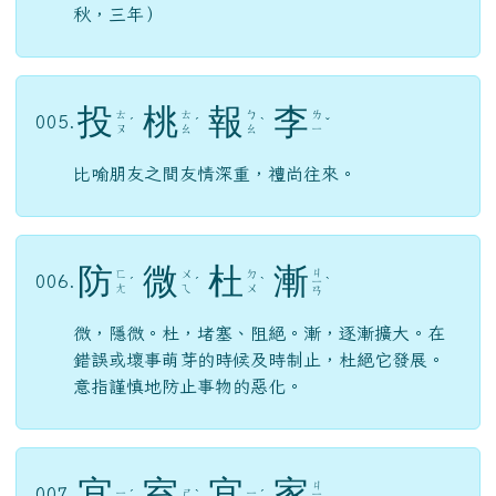
一天不見，如隔三年。比喻想念殷切。（註：三
秋，三年）
投
桃
報
李
ㄊ
ㄊ
ㄅ
ㄌ
005.
ˊ
ˊ
ˋ
ˇ
ㄡ
ㄠ
ㄠ
ㄧ
比喻朋友之間友情深重，禮尚往來。
防
微
杜
漸
ㄐ
ㄈ
ㄨ
ㄉ
006.
ˊ
ˊ
ˋ
ㄧ
ˋ
ㄤ
ㄟ
ㄨ
ㄢ
微，隱微。杜，堵塞、阻絕。漸，逐漸擴大。在
錯誤或壞事萌芽的時候及時制止，杜絕它發展。
意指謹慎地防止事物的惡化。