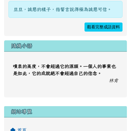
信
誓
旦
旦
ㄒ
ㄉ
ㄉ
ˋ
ㄕ
ˋ
ˋ
ˋ
ㄧ
ㄢ
ㄢ
ㄣ
旦旦，誠懇的樣子，指誓言說得極為誠懇可信。
觀看完整成語資料
隨機小語
噴泉的高度，不會超過它的源頭。一個人的事業也
是如此，它的成就絕不會超過自己的信念。
林肯
右邊區域內容
網站導覽