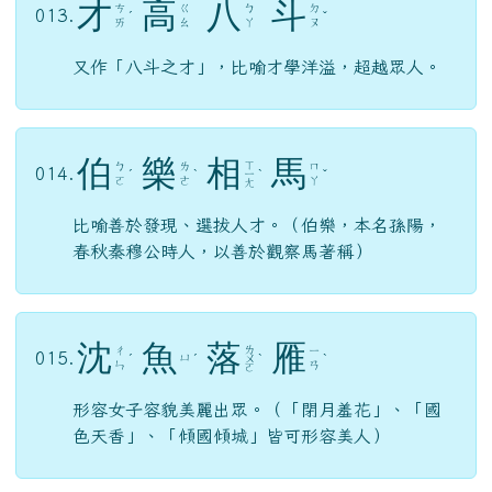
才
高
八
斗
ㄘ
ㄍ
ㄅ
ㄉ
013.
ˊ
ˇ
ㄞ
ㄠ
ㄚ
ㄡ
又作「八斗之才」，比喻才學洋溢，超越眾人。
伯
樂
相
馬
ㄒ
ㄅ
ㄌ
ㄇ
014.
ˊ
ˋ
ㄧ
ˋ
ˇ
ㄛ
ㄜ
ㄚ
ㄤ
比喻善於發現、選拔人才。（伯樂，本名孫陽，
春秋秦穆公時人，以善於觀察馬著稱）
沈
魚
落
雁
ㄌ
ㄔ
ㄧ
015.
ㄩ
ˊ
ˊ
ㄨ
ˋ
ˋ
ㄣ
ㄢ
ㄛ
形容女子容貌美麗出眾。（「閉月羞花」、「國
色天香」、「傾國傾城」皆可形容美人）