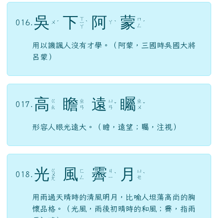
吳
下
阿
蒙
ㄒ
ㄇ
016.
ㄨ
ㄚ
ˊ
ㄧ
ˋ
ˋ
ˊ
ㄥ
ㄚ
用以譏諷人沒有才學。（阿蒙，三國時吳國大將
呂蒙）
高
瞻
遠
矚
ㄍ
ㄓ
ㄩ
ㄓ
017.
ˇ
ˇ
ㄠ
ㄢ
ㄢ
ㄨ
形容人眼光遠大。（瞻，遠望；矚，注視）
光
風
霽
月
ㄍ
ㄈ
ㄐ
ㄩ
018.
ㄨ
ˋ
ˋ
ㄥ
ㄧ
ㄝ
ㄤ