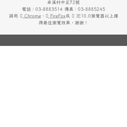
花蓮縣卓溪鄉卓溪國民小學 地址：982 花蓮縣卓溪鄉
卓溪村中正72號
電話：03-8883514 傳真：03-8885245
請用
Chrome
、
FireFox
或
IE10.0瀏覽器以上獲
得最佳瀏覽效果，謝謝！