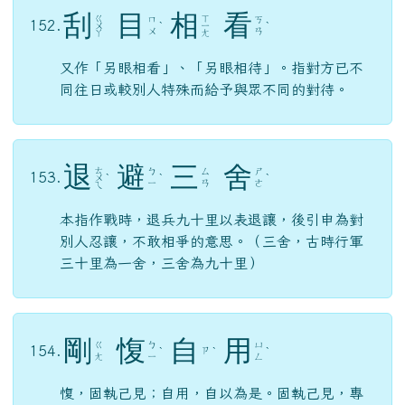
刮
目
相
看
ㄍ
ㄒ
ㄇ
ㄎ
152.
ㄨ
ˋ
ㄧ
ˋ
ㄨ
ㄢ
ㄚ
ㄤ
又作「另眼相看」、「另眼相待」。指對方已不
同往日或較別人特殊而給予與眾不同的對待。
退
避
三
舍
ㄊ
ㄅ
ㄙ
ㄕ
153.
ㄨ
ˋ
ˋ
ˋ
ㄧ
ㄢ
ㄜ
ㄟ
本指作戰時，退兵九十里以表退讓，後引申為對
別人忍讓，不敢相爭的意思。（三舍，古時行軍
三十里為一舍，三舍為九十里）
剛
愎
自
用
ㄍ
ㄅ
ㄩ
154.
ㄗ
ˋ
ˋ
ˋ
ㄤ
ㄧ
ㄥ
愎，固執己見；自用，自以為是。固執己見，專