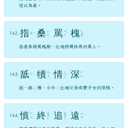
信以為真。
指
桑
罵
槐
ㄏ
ㄙ
ㄇ
142.
ㄓ
ˇ
ˋ
ㄨ
ˊ
ㄤ
ㄚ
ㄞ
指著桑樹罵槐樹，比喻拐彎抹角的罵人。
舐
犢
情
深
ㄑ
ㄉ
ㄕ
143.
ㄕ
ˋ
ˊ
ㄧ
ˊ
ㄨ
ㄣ
ㄥ
舐，舔；犢，小牛；比喻父母疼愛子女的深情。
慎
終
追
遠
ㄓ
ㄓ
ㄕ
ㄩ
144.
ˋ
ㄨ
ㄨ
ˇ
ㄣ
ㄢ
ㄥ
ㄟ