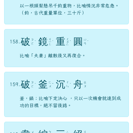
以一根頭髮懸吊千鈞重物，比喻情況非常危急。
（鈞，古代重量單位，三十斤）
破
鏡
重
圓
ㄐ
ㄔ
ㄆ
ㄩ
158.
ˋ
ㄧ
ˋ
ㄨ
ˊ
ˊ
ㄛ
ㄢ
ㄥ
ㄥ
比喻「夫妻」離散後又再復合。
破
釜
沉
舟
ㄆ
ㄈ
ㄔ
ㄓ
159.
ˋ
ˇ
ˊ
ㄛ
ㄨ
ㄣ
ㄡ
釜，鍋；比喻下定決心 ，只以一次機會就達到成
功的目標，絕不留後路。
ㄅ
ㄐ
ㄨ
ㄙ