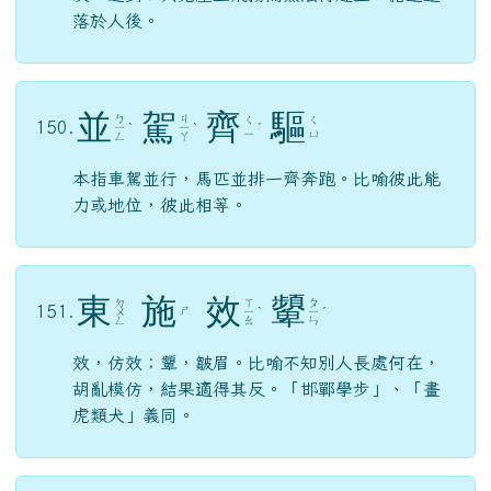
落於人後。
並
駕
齊
驅
ㄅ
ㄐ
ㄑ
ㄑ
150.
ㄧ
ˋ
ㄧ
ˋ
ˊ
ㄧ
ㄩ
ㄥ
ㄚ
本指車駕並行，馬匹並排一齊奔跑。比喻彼此能
力或地位，彼此相等。
東
施
效
顰
ㄉ
ㄒ
ㄆ
151.
ㄕ
ㄨ
ㄧ
ˋ
ㄧ
ˊ
ㄥ
ㄠ
ㄣ
效，仿效；顰，皺眉。比喻不知別人長處何在，
胡亂模仿，結果適得其反。「邯鄲學步」、「畫
虎類犬」義同。