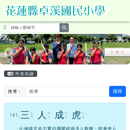
導覽列
花蓮縣卓溪鄉卓溪國民小學暨附設
跳至主內容區
search
頁尾區域
主內容區域
所有成語
搜尋
搜尋：
三
人
成
虎
ㄙ
ㄖ
ㄔ
ㄏ
141.
ˊ
ˊ
ˇ
ㄢ
ㄣ
ㄥ
ㄨ
比喻謠言或不實的傳聞經過多人散播，就會使人