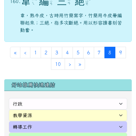
韋
編
三
絕
160.
ˊ
ㄧ
ㄩ
ˊ
ㄟ
ㄢ
ㄢ
ㄝ
韋，熟牛皮，古時用竹簡寫字，竹簡用牛皮帶編
聯起來；三絕，指多次斷絕。用以形容讀書刻苦
勤奮。
第一頁
上一頁
(目前頁次)
«
‹
1
2
3
4
5
6
7
8
9
下一頁
最後頁
10
›
»
左邊區域內容
好站推薦快速連結