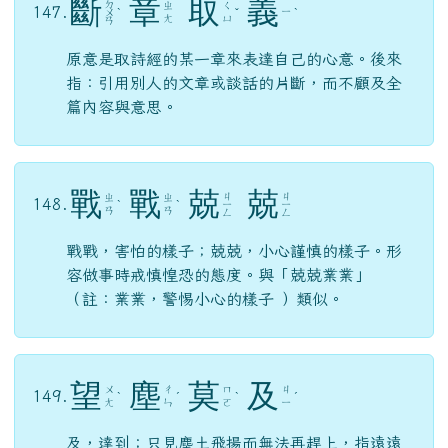
斷
章
取
義
ㄉ
ㄓ
ㄑ
147.
ㄧ
ㄨ
ˋ
ˇ
ˋ
ㄤ
ㄩ
ㄢ
原意是取詩經的某一章來表達自己的心意。後來
指：引用別人的文章或談話的片斷，而不顧及全
篇內容與意思。
戰
戰
兢
兢
ㄐ
ㄐ
ㄓ
ㄓ
148.
ˋ
ˋ
ㄧ
ㄧ
ㄢ
ㄢ
ㄥ
ㄥ
戰戰，害怕的樣子；兢兢，小心謹慎的樣子。形
容做事時戒慎惶恐的態度。與「兢兢業業」
（註：業業，警惕小心的樣子 ）類似。
望
塵
莫
及
ㄨ
ㄔ
ㄇ
ㄐ
149.
ˋ
ˊ
ˋ
ˊ
ㄤ
ㄣ
ㄛ
ㄧ
及，達到；只見塵土飛揚而無法再趕上，指遠遠