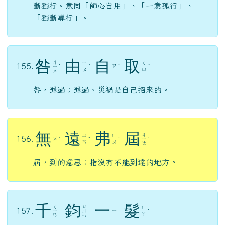
斷獨行。意同「師心自用」、「一意孤行」、
「獨斷專行」。
咎
由
自
取
ㄐ
ㄧ
ㄑ
155.
ㄗ
ㄧ
ˋ
ˊ
ˋ
ˇ
ㄡ
ㄩ
ㄡ
咎，罪過；罪過、災禍是自己招來的。
無
遠
弗
屆
ㄐ
ㄩ
ㄈ
156.
ㄨ
ˊ
ˇ
ˊ
ㄧ
ˋ
ㄢ
ㄨ
ㄝ
屆，到的意思；指沒有不能到達的地方。
千
鈞
一
髮
ㄑ
ㄐ
ㄈ
157.
ㄧ
ㄧ
ㄩ
ˇ
ㄚ
ㄢ
ㄣ