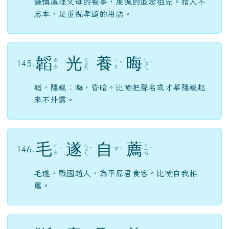
謹慎處理父母的喪事，虔誠的追念祖先。指人不
忘本，是重視孝道的用語。
韜
光
養
晦
ㄍ
ㄏ
ㄊ
ㄧ
145.
ㄨ
ˇ
ㄨ
ˋ
ㄠ
ㄤ
ㄤ
ㄟ
韜，隱藏；晦，昏暗。比喻把聲名或才華隱藏起
來不外露。
毛
遂
自
薦
ㄙ
ㄐ
ㄇ
146.
ㄗ
ˊ
ㄨ
ˋ
ˋ
ㄧ
ˋ
ㄠ
ㄟ
ㄢ
毛遂，戰國趙人，為平原君食客。比喻自我推
薦。