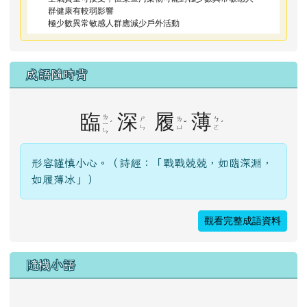
群健康有較弱影響
極少數異常敏感人群應減少戶外活動
成語隨時背
臨
深
履
薄
ㄌ
ㄕ
ㄌ
ㄅ
ˊ
ˇ
ˊ
ㄧ
ㄣ
ㄩ
ㄛ
ㄣ
形容謹慎小心。（詩經：「戰戰兢兢，如臨深淵，
如履薄冰」）
觀看完整成語資料
隨機小語