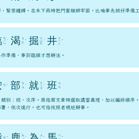
繆，緊密纏縛。在未下雨時把門窗綑綁牢固。比喻事先做好準備
臨
渴
掘
井
ㄌ
ㄐ
ㄐ
ㄎ
ㄧ
ˊ
ˇ
ㄩ
ˊ
ㄧ
ˇ
ㄜ
ㄣ
ㄝ
ㄥ
早作準備，事到臨頭才想辦法。
按
部
就
班
ㄐ
ㄅ
ㄅ
ㄢ
ˋ
ˋ
ㄧ
ˋ
ㄨ
ㄢ
ㄡ
，類別；班，次序。原指寫文章時選取適當義理，加以編排順序
部署，依次進行。也可指依照老規矩辦事。
指
鹿
為
馬
ㄌ
ㄨ
ㄇ
ㄓ
ˇ
ˋ
ˊ
ˇ