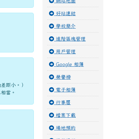
網站地圖
好站連結
學校簡介
進階區塊管理
用戶管理
Google 相簿
榮譽榜
喻差距小。）
電子相簿
思相當。
行事曆
檔案下載
場地預約