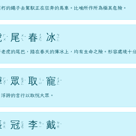
腐朽的繩子去駕馭正在狂奔的馬車。比喻所作所為極其危險。
虎
尾
春
冰
ㄔ
ㄅ
ㄏ
ㄨ
ˇ
ˇ
ㄨ
ㄧ
ㄨ
ㄟ
ㄣ
ㄥ
著老虎的尾巴，踏在春天的薄冰上，均有生命之險。形容處境十
譁
眾
取
寵
ㄏ
ㄓ
ㄔ
ㄑ
ㄨ
ˊ
ㄨ
ˋ
ˇ
ㄨ
ˇ
ㄩ
ㄚ
ㄥ
ㄥ
用浮誇的言行以取悅大眾。
張
冠
李
戴
ㄍ
ㄓ
ㄌ
ㄉ
ㄨ
ˇ
ˋ
ㄤ
ㄧ
ㄞ
ㄢ