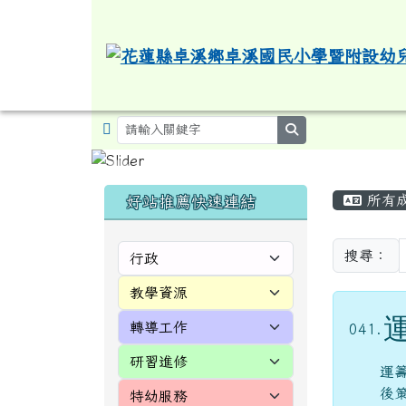
導覽列
跳至主內容區
花蓮縣卓溪鄉卓溪國民小
search
頁尾區域
主內
左邊區域內容
所有
好站推薦快速連結
搜尋：
041.
運
後