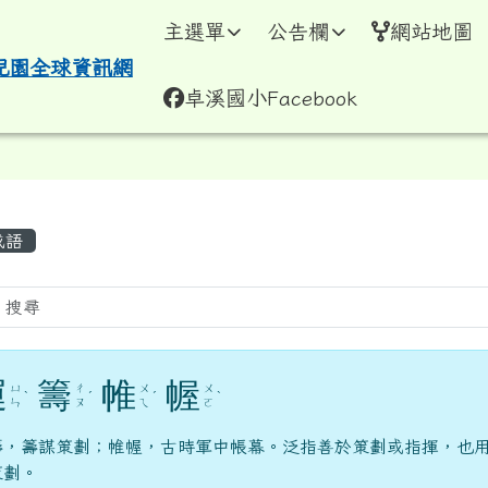
學暨附設幼兒園全球資訊
主選單
公告欄
網站地圖
卓溪國小Facebook
容區域
成語
運
籌
帷
幄
ㄩ
ㄔ
ㄨ
ㄨ
ˋ
ˊ
ˊ
ˋ
ㄣ
ㄡ
ㄟ
ㄛ
籌，籌謀策劃；帷幄，古時軍中帳幕。泛指善於策劃或指揮，也
策劃。