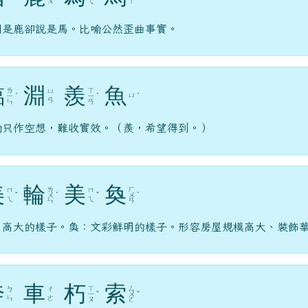
ㄨ
ㄟ
ㄚ
明是鹿卻說是馬。比喻公然歪曲事實。
臨
淵
羨
魚
ㄌ
ㄒ
ㄩ
ㄩ
ㄧ
ˊ
ㄧ
ˋ
ˊ
ㄢ
ㄣ
ㄢ
喻只作空想，難收實效。（羨，希望得到。）
美
輪
美
奐
ㄌ
ㄏ
ㄇ
ㄇ
ˇ
ㄨ
ˊ
ˇ
ㄨ
ˋ
ㄟ
ㄟ
ㄣ
ㄢ
：高大的樣子。奐：文彩鮮明的樣子。形容房屋規模高大、裝飾
奔
車
朽
索
ㄒ
ㄙ
ㄅ
ㄔ
ㄧ
ˇ
ㄨ
ˇ
ㄣ
ㄜ
ㄡ
ㄛ