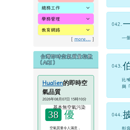
042.
一
[
more...
]
台灣即時空氣質量指數
（AQI）
043.
比
的即時空
Hualien
與
氣品質
2026年08月07日 15時10分
優
38
044.
空氣質量令人滿意，
形