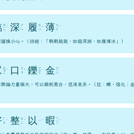
臨
深
履
薄
ㄌ
ㄕ
ㄌ
ㄅ
ㄧ
ˊ
ˇ
ˊ
ㄣ
ㄩ
ㄛ
ㄣ
容謹慎小心。（詩經：「戰戰兢兢，如臨深淵，如履薄冰」）
眾
口
鑠
金
ㄓ
ㄕ
ㄐ
ㄎ
ㄨ
ˋ
ˇ
ㄨ
ˋ
ㄧ
ㄡ
ㄥ
ㄛ
ㄣ
容輿論力量極大，可以顛倒黑白，混淆是非。（註：鑠，熔化；
）
好
整
以
暇
ㄒ
ㄏ
ㄓ
ㄧ
ˋ
ˇ
ˇ
ㄧ
ˊ
ㄠ
ㄥ
ㄚ