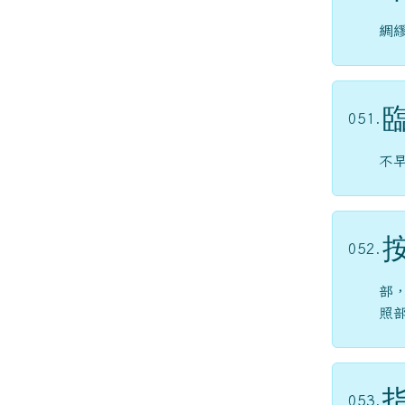
綢
051.
不
052.
部
照
053.