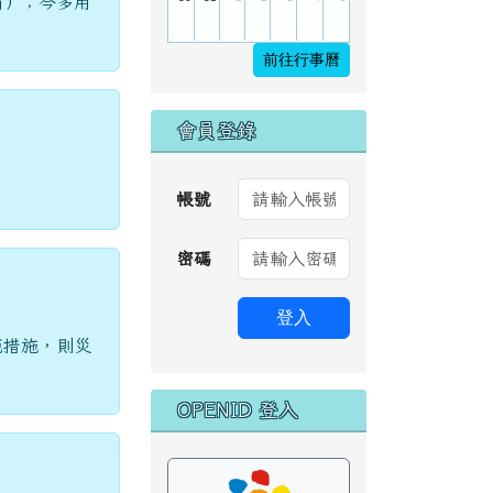
而）；今多用
前往行事曆
會員登錄
帳號
密碼
登入
範措施，則災
OPENID 登入