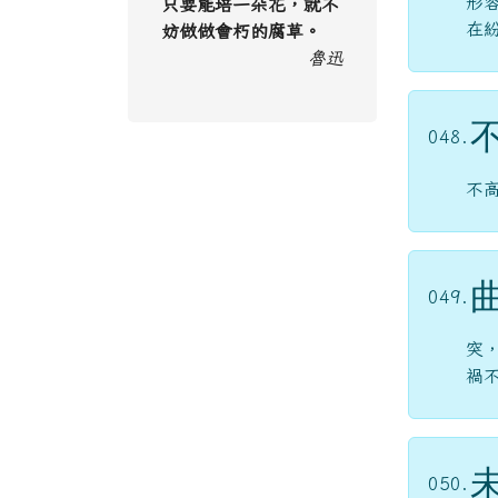
形
只要能培一朵花，就不
在
妨做做會朽的腐草。
魯迅
048.
不
049.
突
禍
050.