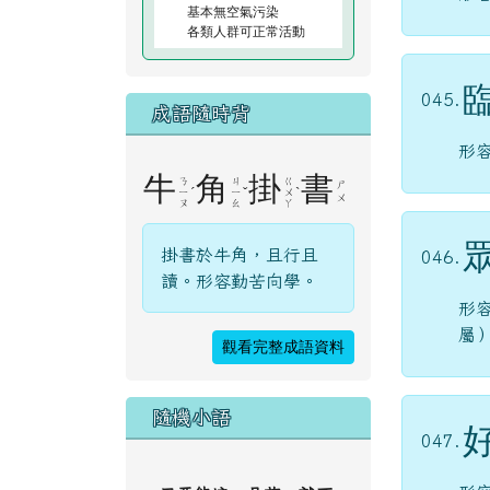
基本無空氣污染
各類人群可正常活動
045.
成語隨時背
形
牛
角
掛
書
ㄋ
ㄐ
ㄍ
ㄕ
ˊ
ˇ
ˋ
ㄧ
ㄧ
ㄨ
ㄨ
ㄡ
ㄠ
ㄚ
掛書於牛角，且行且
046.
讀。形容勤苦向學。
形
屬
觀看完整成語資料
隨機小語
047.