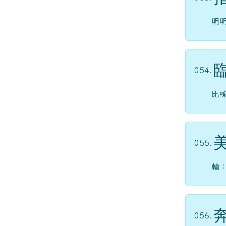
明
054.
比
055.
輪
056.