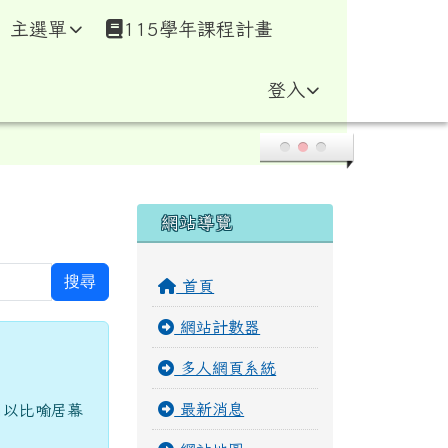
網
主選單
115學年課程計畫
登入
右邊區域內容
網站導覽
搜尋
首頁
網站計數器
多人網頁系統
最新消息
用以比喻居幕