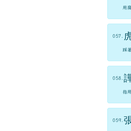
用
057.
踩
058.
指
059.