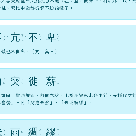
容人喜愛嚴整而又能從容不迫（註：整，使齊一、有秩序；以，
紛亂、繁忙中顯得從容不迫的樣子。
不
亢
不
卑
ㄅ
ㄎ
ㄅ
ㄅ
ˋ
ˋ
ˋ
ㄨ
ㄤ
ㄨ
ㄟ
高傲也不自卑。（亢：高。）
曲
突
徙
薪
ㄒ
ㄑ
ㄊ
ㄒ
ˊ
ˇ
ㄧ
ㄩ
ㄨ
ㄧ
ㄣ
，煙囪；彎曲煙囪，移開木材。比喻在禍患未發生前，先採取防
不會發生。同「防患未然」、「未雨綢繆」。
未
雨
綢
繆
ㄨ
ㄔ
ㄇ
ㄩ
ˋ
ˇ
ˊ
ˊ
ㄟ
ㄡ
ㄡ