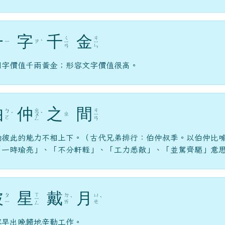
一
字
千
金
ㄑ
ㄐ
ㄧ
ㄗ
ˋ
ㄧ
ㄧ
ㄢ
ㄣ
個字價值千兩黃金；形容文字價值很高。
伯
仲
之
間
ㄓ
ㄐ
ㄅ
ㄓ
ˊ
ㄨ
ˋ
ㄧ
ㄛ
ㄥ
ㄢ
喻彼此的能力不相上下。（古代兄弟排行：伯仲叔季。以伯仲比
「一時瑜亮」、「不分軒輊」、「工力悉敵」、「並駕齊驅」意
披
星
戴
月
ㄒ
ㄆ
ㄉ
ㄩ
ㄧ
ˋ
ˋ
ㄧ
ㄞ
ㄝ
ㄥ
容早出晚歸地辛勤工作。