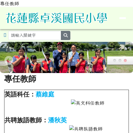
跳至主內容區
專任教師
導覽列
花蓮縣卓溪鄉卓溪國民小學暨附設
search
頁尾區域
主內容區域
專任教師
英語科任：
蔡維庭
共聘族語教師：
潘秋英