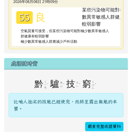
2026年08月08日 21時09分
良
55
空氣質量可接受，但某些污染物可能對極少數異常敏感人
群健康有較弱影響
極少數異常敏感人群應減少戶外活動
成語隨時背
黔
驢
技
窮
ㄑ
ㄑ
ㄌ
ㄐ
ˊ
ˊ
ˋ
ˊ
ㄧ
ㄩ
ㄩ
ㄧ
ㄢ
ㄥ
比喻人拙劣的技能已經使完，而終至露出無能的本
質。
觀看完整成語資料