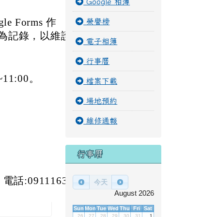
Google 相簿
Forms 作
榮譽榜
為記錄，以維護
電子相簿
行事曆
11:00。
檔案下載
場地預約
維修通報
行事曆
:0911163
今天
August 2026
Sun
Mon
Tue
Wed
Thu
Fri
Sat
26
27
28
29
30
31
1