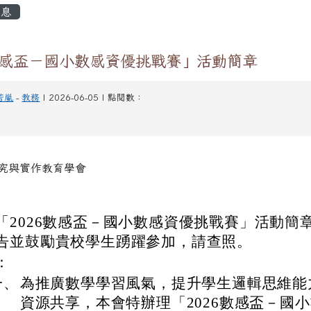
容區域
息
6數感盃－國小數感資優挑戰賽」活動簡章
若嵐
-
教務
| 2026-06-05 | 點閱數：
究與實作教育學會
「2026數感盃－國小數感資優挑戰賽」活動簡
告並鼓勵貴校學生踴躍參加，請查照。
：
一、
為推廣數學學習風氣，提升學生邏輯思維能
資源共享，本會特辦理「2026數感盃－國