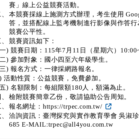
賽」線上公益競賽活動。
二、
本競賽採線上施測方式辦理，考生使用 Google 
答，並搭配線上監考機制進行影像與作答行
競賽公平性。
三、
競賽資訊如下：
一) 競賽日期：115年7月11日（星期六）10:00~
二) 參加對象：國小四至六年級學生。
三) 報名方式：一律採網路報名。
四) 活動性質：公益競賽，免費參加。
五) 名額限制：每組限額180人，額滿為止。
四、
檢附競賽簡章乙份，敬請協助公告周知。
五、
報名網址：https://trpec.com.tw/
六、
洽詢資訊：臺灣探究與實作教育學會 吳淑珍 電話
685 E-MAIL:trpec@all4you.com.tw