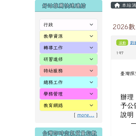
頁尾區域
主內
左邊區域內容
本站消
好站推薦快速連結
202
活動
劉
197
臺灣探
辦理
予公
說明
[
more...
]
台灣即時空氣質量指數