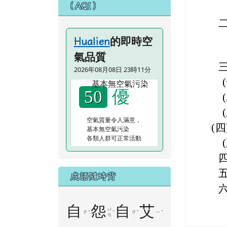
（AQI）
的即時空
Hualien
氣品質
2026年08月08日 23時11分
(
優
50
(
(
空氣質量令人滿意，
(
基本無空氣污染
各類人群可正常活動
(
成語隨時背
自
怨
自
艾
ㄩ
ㄗ
ˋ
ˋ
ㄗ
ˋ
ㄧ
ˋ
ㄢ