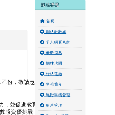
右邊區域內容
網站導覽
首頁
網站計數器
多人網頁系統
最新消息
網站地圖
好站連結
章乙份，敬請惠
學校簡介
進階區塊管理
力，並促進教育
用戶管理
小數感資優挑戰