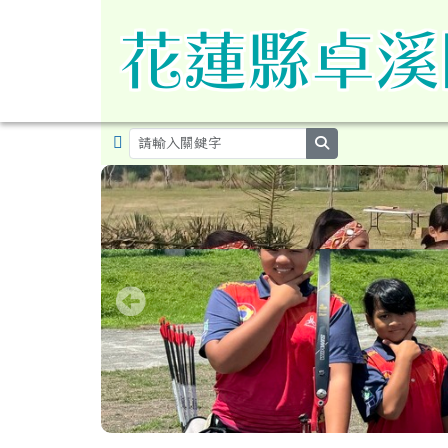
導覽列
跳至主內容區
花蓮縣卓溪鄉卓溪國民小
search