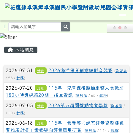
導覽列
花蓮縣卓溪鄉卓溪國民小學暨附設
跳至主內容區
search
頁尾區域
主內容區域
本站消息
文章列表
2026-07-31
2026海洋保育創意短影音競賽
活動
(
劉若嵐
/ 58 /
教務
)
2026-07-20
115年「兒童課後照顧服務人員職前
活動
180小時訓練第20期」招生資訊
(
劉若嵐
/ 65 /
教務
)
2026-07-03
2026第五屆關懷動物文學獎
活動
(
劉若嵐
/
110 /
教務
)
2026-06-18
115年「素養導向課室評量資源建置
活動
暨推廣計畫」素養導向評量應用研習
(
劉若嵐
/ 144 /
教務
)