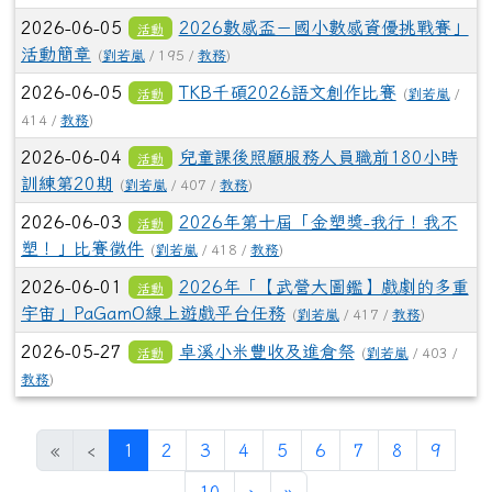
2026-06-05
2026數感盃－國小數感資優挑戰賽」
活動
活動簡章
(
劉若嵐
/ 195 /
教務
)
2026-06-05
TKB千碩2026語文創作比賽
活動
(
劉若嵐
/
414 /
教務
)
2026-06-04
兒童課後照顧服務人員職前180小時
活動
訓練第20期
(
劉若嵐
/ 407 /
教務
)
2026-06-03
2026年第十屆「金塑獎-我行！我不
活動
塑！」比賽徵件
(
劉若嵐
/ 418 /
教務
)
2026-06-01
2026年「【武營大圖鑑】戲劇的多重
活動
宇宙」PaGamO線上遊戲平台任務
(
劉若嵐
/ 417 /
教務
)
2026-05-27
卓溪小米豐收及進倉祭
活動
(
劉若嵐
/ 403 /
教務
)
(目前頁次)
«
‹
1
2
3
4
5
6
7
8
9
下一頁
最後頁
10
›
»