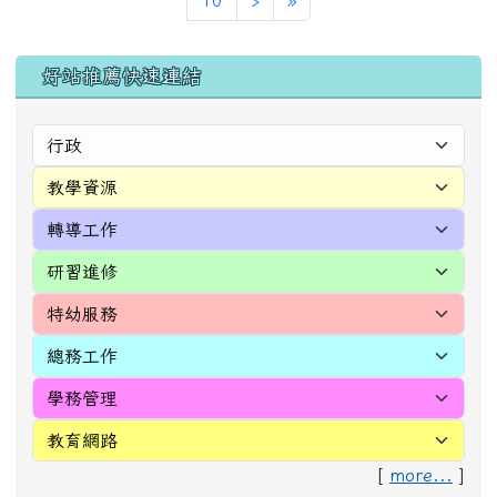
左邊區域內容
好站推薦快速連結
[
more...
]