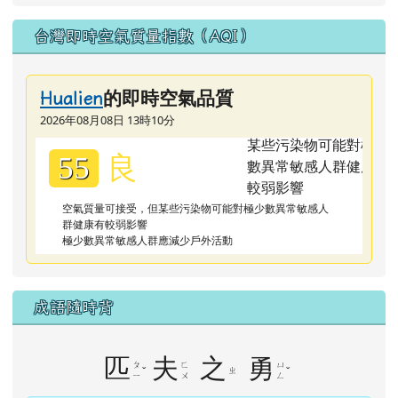
台灣即時空氣質量指數（AQI）
的即時空氣品質
Hualien
2026年08月08日 13時10分
良
55
空氣質量可接受，但某些污染物可能對極少數異常敏感人
群健康有較弱影響
極少數異常敏感人群應減少戶外活動
成語隨時背
匹
夫
之
勇
ㄆ
ㄈ
ㄩ
ˇ
ㄓ
ˇ
ㄧ
ㄨ
ㄥ