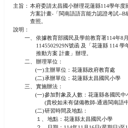
主旨：
本府委請太昌國小辦理花蓮縣114學年
方案計畫-「閩南語語言能力認證考試--
查照。
說明：
一、
依據教育部國民及學前教育署114年8
1145502929N號函 及「花蓮縣 1
推動方案 計畫」辦理。
二、
辦理單位：
(一)
主辦單位：花蓮縣政府教育處
(二)
承辦單位：花蓮縣太昌國民小學
三、
實施辦法：
(一)
參加對象及人數：花蓮縣各國民中小
(貴校如未有儲備教師-通過閩南語
(二)
研習時間及地點：
１、
地點：花蓮縣太昌國民小學
２、
日期：114年11月16日(星期日)至1