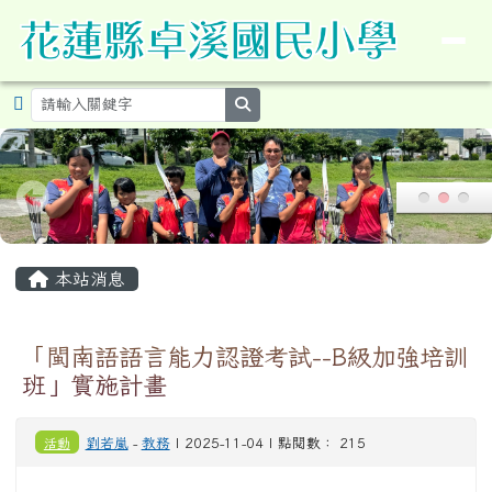
導覽列
花蓮縣卓溪鄉卓溪國民小學暨附設
跳至主內容區
search
頁尾區域
主內容區域
本站消息
「閩南語語言能力認證考試--B級加強培訓
班」實施計畫
活動
劉若嵐
-
教務
| 2025-11-04 | 點閱數： 215