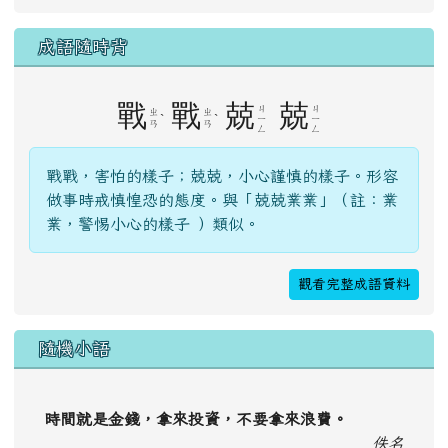
成語隨時背
戰
戰
兢
兢
ㄐ
ㄐ
ㄓ
ㄓ
ˋ
ˋ
ㄧ
ㄧ
ㄢ
ㄢ
ㄥ
ㄥ
戰戰，害怕的樣子；兢兢，小心謹慎的樣子。形容
做事時戒慎惶恐的態度。與「兢兢業業」（註：業
業，警惕小心的樣子 ）類似。
觀看完整成語資料
隨機小語
時間就是金錢，拿來投資，不要拿來浪費。
佚名