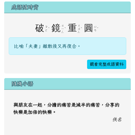
成語隨時背
破
鏡
重
圓
ㄐ
ㄔ
ㄆ
ㄩ
ˋ
ˋ
ˊ
ˊ
ㄧ
ㄨ
ㄛ
ㄢ
ㄥ
ㄥ
比喻「夫妻」離散後又再復合。
觀看完整成語資料
隨機小語
與朋友在一起，分擔的痛苦是減半的痛苦，分享的
快樂是加倍的快樂。
佚名