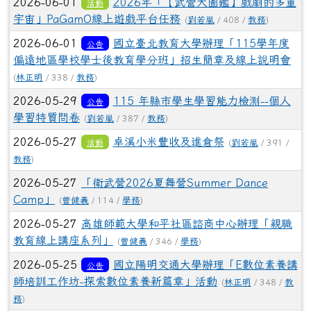
2026-06-01
2026年「【武營大圖鑑】戲劇的多重
活動
宇宙」PaGamO線上遊戲平台任務
(
劉若嵐
/ 408 /
教務
)
2026-06-01
國立臺北教育大學辦理「115學年度
公告
偏遠地區學校學士後教育學分班」招生簡章及線上說明會
(
林正明
/ 338 /
教務
)
2026-05-29
115 年縣市學生學習能力檢測--個人
公告
學習特質問卷
(
劉若嵐
/ 387 /
教務
)
2026-05-27
卓溪小米豐收及進倉祭
活動
(
劉若嵐
/ 391 /
教務
)
2026-05-27
「衛武營2026夏舞營Summer Dance
Camp」
(
曾健義
/ 114 /
學務
)
2026-05-27
高雄師範大學和平社區諮商中心辦理「親職
教育線上講座系列」
(
曾健義
/ 346 /
學務
)
2026-05-25
國立陽明交通大學辦理「E數位素養講
公告
師培訓工作坊-探索數位素養新篇章」活動
(
林正明
/ 348 /
教
務
)