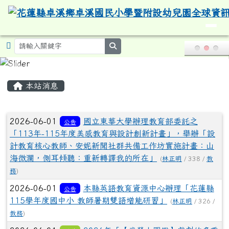
導覽列
花蓮縣卓溪鄉卓溪國民小學暨附設
跳至主內容區
search
頁尾區域
主內容區域
本站消息
文章列表
2026-06-01
國立東華大學辦理教育部委託之
公告
「113年-115年度美感教育與設計創新計畫」，舉辦「設
計教育核心教師、安妮新聞社群共備工作坊實施計畫：山
海微瀾，側耳傾聽：重新轉譯我的所在」
(
林正明
/ 338 /
教
務
)
2026-06-01
本縣英語教育資源中心辦理「花蓮縣
公告
115學年度國中小 教師暑期雙語增能研習」
(
林正明
/ 326 /
教務
)