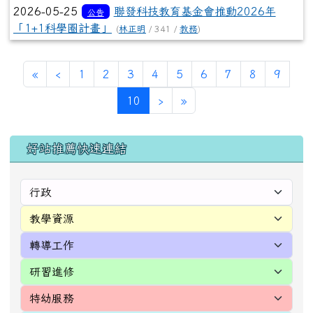
2026-05-25
聯發科技教育基金會推動2026年
公告
「1+1科學圈計畫」
(
林正明
/ 341 /
教務
)
第一頁
上一頁
«
‹
1
2
3
4
5
6
7
8
9
(目前頁次)
下一頁
最後頁
10
›
»
左邊區域內容
好站推薦快速連結