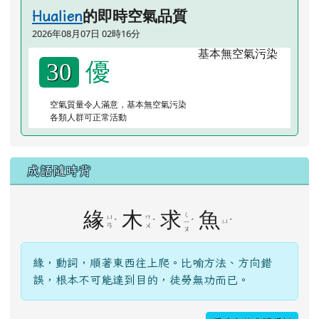
的即時空氣品質
Hualien
2026年08月07日 02時16分
優
30
空氣質量令人滿意，基本無空氣污染
各類人群可正常活動
成語隨時背
緣
木
求
魚
ㄑ
ㄩ
ㄇ
ˊ
ˋ
ˊ
ㄩ
ˊ
ㄧ
ㄢ
ㄨ
ㄡ
緣，動詞，順著東西往上爬。比喻方法、方向錯
誤，根本不可能達到目的，徒勞無功而已。