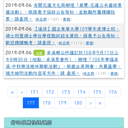
2019-09-06
有關花蓮文化局辦理「最愛-花蓮公共藝術票
選活動」，敬請惠予協助公告周知，並鼓勵所屬踴躍投
票，請查照。
(
林正明
/ 1231 /
學務
)
2019-09-06
【進修】國立東華大學109學年度博士班、
碩士班暨碩士學位學程甄試招生資訊，請惠予公告周知，
歡迎踴躍報考，請查照。
(
林正明
/ 1112 /
學務
)
2019-09-06
卓溪鄉公所謹訂於108年9月11日上
活動
午8時30分（地點：卓溪聚會所），辦理「108年幸福卓
溪-中秋樂活趣味聯歡活動」，敬邀出席與會，共襄盛舉，
隨文檢附活動內容等文件，請 查照。
(
林正明
/ 1191 /
學務
)
第一頁
上一頁
«
‹
171
172
173
174
175
176
(目前頁次)
下一頁
最後頁
177
178
179
180
›
»
左邊區域內容
好站推薦快速連結