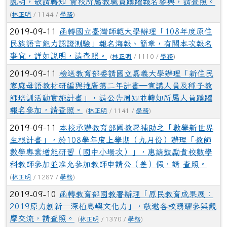
說明，敬請轉知 貴校所屬教職員踴躍報名參與，請查照。
(
林正明
/ 1144 /
學務
)
2019-09-11
函轉國立臺灣師範大學辦理「108年度原住
民族語言能力認證測驗」報名海報、簡章，有關本次報名
事宜，詳如說明，請查照。
(
林正明
/ 1110 /
學務
)
2019-09-11
檢送教育部委請國立嘉義大學辦理「新住民
家庭母語教材研編與推廣第二年計畫─宣講人員及種子教
師培訓活動實施計畫」，請公告周知並轉知所屬人員踴躍
報名參加，請查照。
(
林正明
/ 1141 /
學務
)
2019-09-11
本校承辦教育部國教署補助之「數學新世界
生根計畫」，於108學年度上學期（九月份）辦理「教師
數學專業增能研習（國中小場次）」，惠請鼓勵貴校數學
科教師參加並准允參加教師申請公（差）假，請 查照。
(
林正明
/ 1287 /
學務
)
2019-09-10
函轉教育部國教署辦理「原民教育成果展：
2019原力創新─深植島嶼文化力」，敬邀各校踴躍參與觀
摩交流，請查照。
(
林正明
/ 1370 /
學務
)