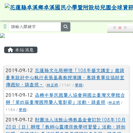
導覽列
花蓮縣卓溪鄉卓溪國民小學暨附設
跳至主內容區
search
頁尾區域
主內容區域
本站消息
文章列表
2019-09-12
花蓮縣文化局辦理「108年藝文講堂」邀請
臺東設計中心執行長張基義教授演講，惠請貴單位協助宣
傳週知，請查照。
(
林正明
/ 1161 /
學務
)
2019-09-12
函轉中華民國聾人協會與國立臺灣文學館合
辦「第四屆臺灣國際聾人電影節」活動，請查照
(
林正明
/
1184 /
學務
)
2019-09-12
財團法人法鼓山佛教基金會訂於108年10月
20日（日）辦理「教師心靈環保教學研習營」活動，詳如