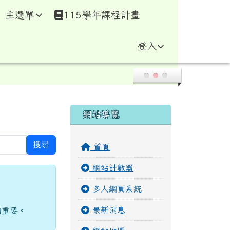
網
主選單
115學年課程計畫
登入