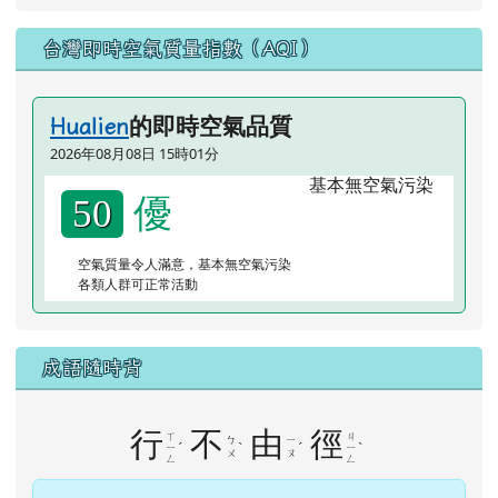
台灣即時空氣質量指數（AQI）
的即時空氣品質
Hualien
2026年08月08日 15時01分
優
50
空氣質量令人滿意，基本無空氣污染
各類人群可正常活動
成語隨時背
行
不
由
徑
ㄒ
ㄐ
ㄅ
ㄧ
ˊ
ˋ
ˊ
ˋ
ㄧ
ㄧ
ㄨ
ㄡ
ㄥ
ㄥ