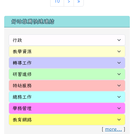
下一頁
最後頁
10
›
»
左邊區域內容
好站推薦快速連結
[
more...
]