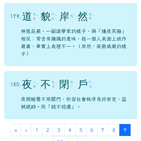
道
貌
岸
然
ㄉ
ㄇ
ㄖ
179.
ㄢ
ˋ
ˋ
ˋ
ˊ
ㄠ
ㄠ
ㄢ
神態莊嚴，一副道學家的樣子，與「嬉皮笑臉」
相反；常含有譏諷的意味，指一個人表面上故作
嚴肅，事實上表裡不一。（岸然，高傲威嚴的樣
子）
夜
不
閉
戶
ㄧ
ㄅ
ㄅ
ㄏ
180.
ˋ
ˋ
ˋ
ˋ
ㄝ
ㄨ
ㄧ
ㄨ
夜間睡覺不用關門，形容社會秩序良好安定，盜
賊絕跡。同「路不拾遺」。
第一頁
上一頁
(目前
«
‹
1
2
3
4
5
6
7
8
9