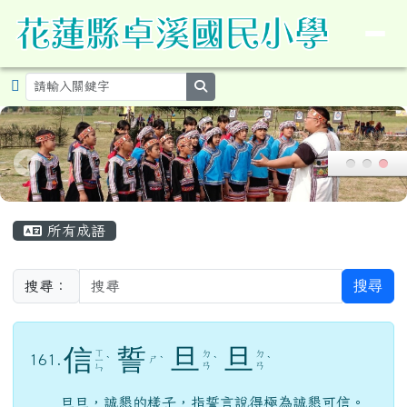
導覽列
花蓮縣卓溪鄉卓溪國民小學暨附設
跳至主內容區
search
頁尾區域
主內容區域
所有成語
搜尋
搜尋：
信
誓
旦
旦
ㄒ
ㄉ
ㄉ
161.
ㄕ
ㄧ
ˋ
ˋ
ˋ
ˋ
ㄢ
ㄢ
ㄣ
旦旦，誠懇的樣子，指誓言說得極為誠懇可信。