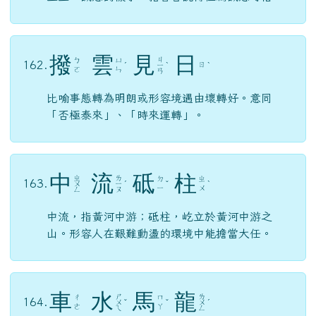
撥
雲
見
日
ㄐ
ㄅ
ㄩ
162.
ㄖ
ˊ
ㄧ
ˋ
ˋ
ㄛ
ㄣ
ㄢ
比喻事態轉為明朗或形容境遇由壞轉好。意同
「否極泰來」、「時來運轉」。
中
流
砥
柱
ㄓ
ㄌ
ㄉ
ㄓ
163.
ㄨ
ㄧ
ˊ
ˇ
ˋ
ㄧ
ㄨ
ㄥ
ㄡ
中流，指黃河中游；砥柱，屹立於黃河中游之
山。形容人在艱難動盪的環境中能擔當大任。
車
水
馬
龍
ㄕ
ㄌ
ㄔ
ㄇ
164.
ㄨ
ˇ
ˇ
ㄨ
ˊ
ㄜ
ㄚ
ㄟ
ㄥ