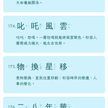
天命毫無關係。
叱
吒
風
雲
ㄓ
ㄈ
ㄩ
174.
ㄔ
ˋ
ˋ
ˊ
ㄚ
ㄥ
ㄣ
叱吒，怒喝。一聲怒喝就能使風雲變色。形容人
聲勢威力極大，能左右世局。
物
換
星
移
ㄏ
ㄒ
175.
ㄨ
ㄧ
ˋ
ㄨ
ˋ
ㄧ
ˊ
ㄢ
ㄥ
景物變換，星辰位置移動；形容時序的變遷，人
事的變化。
二
八
年
華
ㄋ
ㄏ
ㄅ
176.
ㄦ
ˋ
ㄧ
ˊ
ㄨ
ˊ