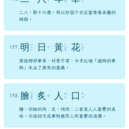
ㄚ
ㄢ
ㄚ
二八，即十六歲。用以形容少女正當青春美麗的
時期。
明
日
黃
花
ㄇ
ㄏ
ㄏ
177.
ㄖ
ㄧ
ˊ
ˋ
ㄨ
ˊ
ㄨ
ㄥ
ㄤ
ㄚ
原指時移事易，好景不常；今多比喻「過時的事
物」失去了原來的意義。
膾
炙
人
口
ㄎ
ㄖ
ㄎ
178.
ㄓ
ㄨ
ˋ
ˋ
ˊ
ˇ
ㄣ
ㄡ
ㄞ
膾，切細的肉；炙，烤肉；二者是人人喜愛的美
味。句指詩文或事物被眾人所喜愛而流傳。