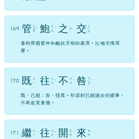
管
鮑
之
交
ㄍ
ㄐ
ㄅ
169.
ㄓ
ㄨ
ˇ
ˋ
ㄧ
ㄠ
ㄢ
ㄠ
春秋齊國管仲和鮑叔牙相知最深。比喻交情深
厚。
既
往
不
咎
ㄐ
ㄐ
ㄨ
ㄅ
170.
ˋ
ˇ
ˋ
ㄧ
ˋ
ㄧ
ㄤ
ㄨ
ㄡ
既，已經；咎，怪罪。形容對已經過去的錯事，
不再追究責備。
繼
往
開
來
ㄐ
ㄨ
ㄎ
ㄌ
171.
ˋ
ˇ
ˊ
ㄧ
ㄤ
ㄞ
ㄞ