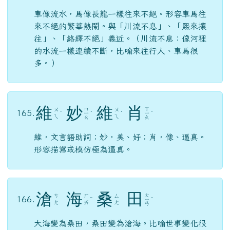
車像流水，馬像長龍一樣往來不絕。形容車馬往
來不絕的繁華熱鬧。與「川流不息」、「熙來攘
往」、「絡繹不絕」義近。（川流不息：像河裡
的水流一樣連續不斷，比喻來往行人、車馬很
多。）
維
妙
維
肖
ㄇ
ㄒ
ㄨ
ㄨ
165.
ˊ
ㄧ
ˋ
ˊ
ㄧ
ˋ
ㄟ
ㄟ
ㄠ
ㄠ
維，文言語助詞；妙，美、好；肖，像、逼真。
形容描寫或模仿極為逼真。
滄
海
桑
田
ㄊ
ㄘ
ㄏ
ㄙ
166.
ˇ
ㄧ
ˊ
ㄤ
ㄞ
ㄤ
ㄢ
大海變為桑田，桑田變為滄海。比喻世事變化很