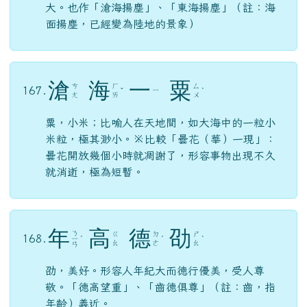
大。也作「滄海揚塵」、「東海揚塵」（註：海
面揚塵，已經變為陸地的景象）
滄
海
一
粟
ㄘ
ㄏ
ㄙ
167.
ㄧ
ˇ
ˋ
ㄤ
ㄞ
ㄨ
粟，小米；比喻人在天地間，如大海中的一粒小
米粒，極其渺小。※比較「曇花（華）一現」：
曇花開放幾個小時就凋謝了，形容事物出現不久
就消逝，極為短暫。
年
高
德
劭
ㄋ
ㄍ
ㄉ
ㄕ
168.
ㄧ
ˊ
ˊ
ˋ
ㄠ
ㄜ
ㄠ
ㄢ
劭，美好。形容人年紀大而德行優美，受人尊
敬。「德高望重」、「齒德俱尊」（註：齒，指
年齡）義近。