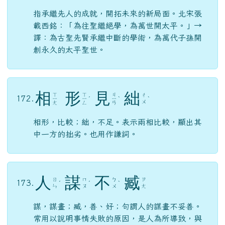
指承繼先人的成就，開拓未來的新局面。北宋張
載西銘：「為往聖繼絕學，為萬世開太平。」→
譯：為古聖先賢承繼中斷的學術，為萬代子孫開
創永久的太平聖世。
相
形
見
絀
ㄒ
ㄒ
ㄐ
ㄔ
172.
ㄧ
ㄧ
ˊ
ㄧ
ˋ
ˋ
ㄨ
ㄤ
ㄥ
ㄢ
相形，比較；絀，不足。表示兩相比較，顯出其
中一方的拙劣。也用作謙詞。
人
謀
不
臧
ㄖ
ㄇ
ㄅ
ㄗ
173.
ˊ
ˊ
ˋ
ㄣ
ㄡ
ㄨ
ㄤ
謀，謀畫；臧，善、好；句謂人的謀畫不妥善。
常用以說明事情失敗的原因，是人為所導致，與