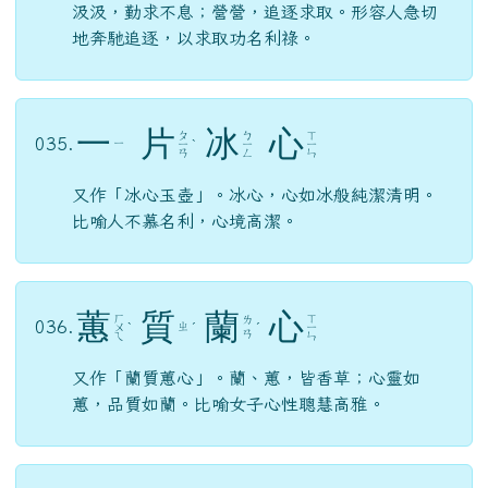
汲汲，勤求不息；營營，追逐求取。形容人急切
地奔馳追逐，以求取功名利祿。
一
片
冰
心
ㄆ
ㄅ
ㄒ
035.
ㄧ
ㄧ
ˋ
ㄧ
ㄧ
ㄢ
ㄥ
ㄣ
又作「冰心玉壺」。冰心，心如冰般純潔清明。
比喻人不慕名利，心境高潔。
蕙
質
蘭
心
ㄏ
ㄒ
ㄌ
036.
ㄓ
ㄨ
ˋ
ˊ
ˊ
ㄧ
ㄢ
ㄟ
ㄣ
又作「蘭質蕙心」。蘭、蕙，皆香草；心靈如
蕙，品質如蘭。比喻女子心性聰慧高雅。