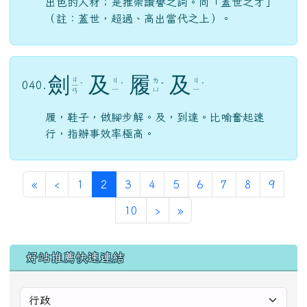
出色的人材；是推崇讚譽之詞。同「蓋世之才」
（註：蓋世，超過、高出當代之上）。
劍
及
履
及
ㄐ
ㄐ
ㄌ
ㄐ
040.
ㄧ
ˋ
ˊ
ˇ
ˊ
ㄧ
ㄩ
ㄧ
ㄢ
履，鞋子，做腳步解。及，到達。比喻奮起速
行，指辦事效率極高。
第一頁
上一頁
(目前頁次)
«
‹
1
2
3
4
5
6
7
8
9
下一頁
最後頁
10
›
»
左邊區域內容
好站推薦快速連結