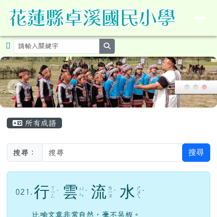
導覽列
花蓮縣卓溪鄉卓溪國民小學暨附設
跳至主內容區
search
頁尾區域
主內容區域
所有成語
搜尋
搜尋：
行
雲
流
水
ㄒ
ㄌ
ㄕ
ㄩ
021.
ㄧ
ˊ
ˊ
ㄧ
ˊ
ㄨ
ˇ
ㄣ
ㄥ
ㄡ
ㄟ
比喻文章非常自然，毫不呆板。