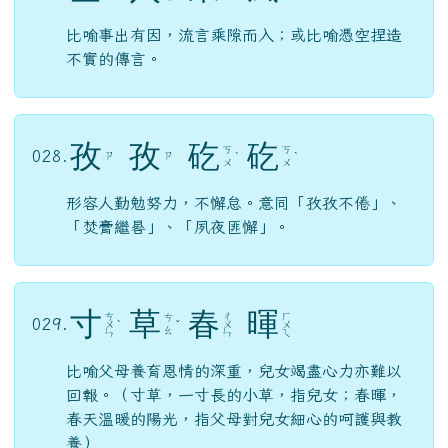
比喻事出有因，流言乘隙而入；或比喻憑空捏造
不實的傳言。
孜
孜
矻
矻
ㄎ
ㄎ
028.
ㄗ
ㄗ
ˋ
ˋ
ㄨ
ㄨ
形容人勤勉努力，不懈怠。意同「孜孜不倦」、
「焚膏繼晷」、「夙夜匪懈」。
寸
草
春
暉
ㄘ
ㄔ
ㄏ
ㄘ
029.
ㄨ
ˋ
ˇ
ㄨ
ㄨ
ㄠ
ㄣ
ㄣ
ㄟ
比喻父母養育恩情的深重，兒女竭盡心力亦難以
回報。（寸草，一寸長的小草，指兒女；春暉，
春天溫暖的陽光，指父母對兒女細心的呵護與教
養）