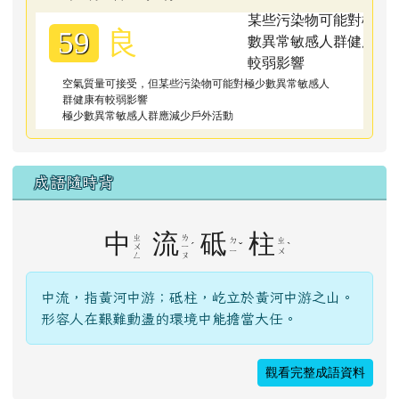
良
59
空氣質量可接受，但某些污染物可能對極少數異常敏感人
群健康有較弱影響
極少數異常敏感人群應減少戶外活動
成語隨時背
中
流
砥
柱
ㄓ
ㄌ
ㄉ
ㄓ
ˊ
ˇ
ˋ
ㄨ
ㄧ
ㄧ
ㄨ
ㄥ
ㄡ
中流，指黃河中游；砥柱，屹立於黃河中游之山。
形容人在艱難動盪的環境中能擔當大任。
觀看完整成語資料