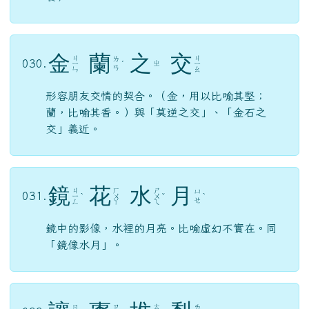
金
蘭
之
交
ㄐ
ㄐ
ㄌ
030.
ㄓ
ㄧ
ˊ
ㄧ
ㄢ
ㄣ
ㄠ
形容朋友交情的契合。（金，用以比喻其堅；
蘭，比喻其香。）與「莫逆之交」、「金石之
交」義近。
鏡
花
水
月
ㄐ
ㄏ
ㄕ
ㄩ
031.
ㄧ
ˋ
ㄨ
ㄨ
ˇ
ˋ
ㄝ
ㄥ
ㄚ
ㄟ
鏡中的影像，水裡的月亮。比喻虛幻不實在。同
「鏡像水月」。
ㄊ
ㄖ
ㄗ
ㄌ