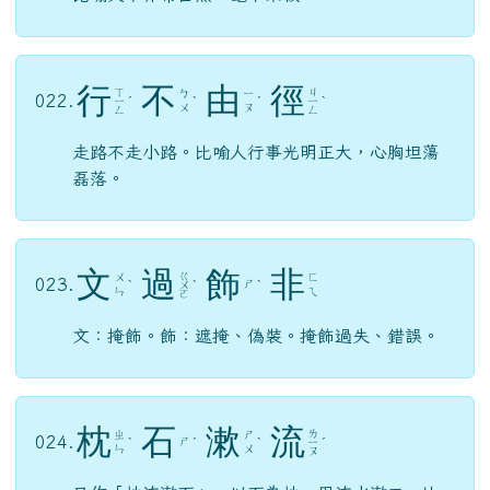
行
不
由
徑
ㄒ
ㄐ
ㄅ
ㄧ
022.
ㄧ
ˊ
ˋ
ˊ
ㄧ
ˋ
ㄨ
ㄡ
ㄥ
ㄥ
走路不走小路。比喻人行事光明正大，心胸坦蕩
磊落。
文
過
飾
非
ㄍ
ㄨ
ㄈ
023.
ㄕ
ˋ
ㄨ
ˋ
ˋ
ㄣ
ㄟ
ㄛ
文：掩飾。飾：遮掩、偽裝。掩飾過失、錯誤。
枕
石
漱
流
ㄌ
ㄓ
ㄕ
024.
ㄕ
ˋ
ˊ
ˋ
ㄧ
ˊ
ㄣ
ㄨ
ㄡ