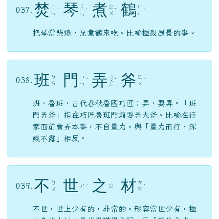
焚
琴
煮
鶴
ㄑ
ㄈ
ㄓ
ㄏ
037.
ˊ
ㄧ
ˊ
ˇ
ˋ
ㄣ
ㄨ
ㄜ
ㄣ
把琴當柴燒，烹煮鶴來吃。比喻極殺風景的事。
班
門
弄
斧
ㄋ
ㄅ
ㄇ
ㄈ
038.
ˊ
ㄨ
ˋ
ˇ
ㄢ
ㄣ
ㄨ
ㄥ
班，魯班，古代春秋魯國巧匠；弄，耍弄。「班
門弄斧」指在巧匠魯班門前耍弄大斧。比喻在行
家面前賣弄本事，不自量力。與「量力而行、深
藏不露」相反。
不
世
之
材
ㄅ
ㄘ
039.
ㄕ
ㄓ
ˊ
ˋ
ˊ
ㄨ
ㄞ
不世，世上少有的，非常的。形容當世少有，極