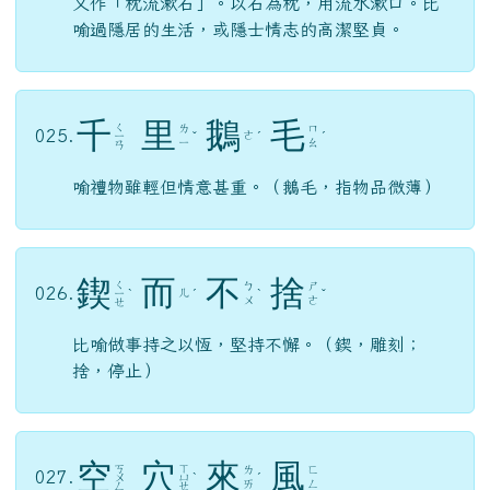
又作「枕流漱石」。以石為枕，用流水漱口。比
喻過隱居的生活，或隱士情志的高潔堅貞。
千
里
鵝
毛
ㄑ
ㄌ
ㄇ
025.
ㄜ
ㄧ
ˇ
ˊ
ˊ
ㄧ
ㄠ
ㄢ
喻禮物雖輕但情意甚重。（鵝毛，指物品微薄）
鍥
而
不
捨
ㄑ
ㄅ
ㄕ
026.
ㄦ
ㄧ
ˋ
ˊ
ˋ
ˇ
ㄨ
ㄜ
ㄝ
比喻做事持之以恆，堅持不懈。（鍥，雕刻；
捨，停止）
空
穴
來
風
ㄎ
ㄒ
ㄌ
ㄈ
027.
ㄨ
ㄩ
ˋ
ˊ
ㄞ
ㄥ
ㄥ
ㄝ