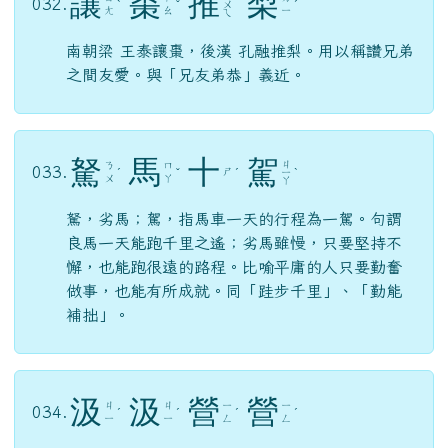
讓
棗
推
梨
032.
ˋ
ˇ
ㄨ
ˊ
ㄤ
ㄠ
ㄧ
ㄟ
南朝梁 王泰讓棗，後漢 孔融推梨。用以稱讚兄弟
之間友愛。與「兄友弟恭」義近。
駑
馬
十
駕
ㄐ
ㄋ
ㄇ
033.
ㄕ
ˊ
ˇ
ˊ
ㄧ
ˋ
ㄨ
ㄚ
ㄚ
駑，劣馬；駕，指馬車一天的行程為一駕。句謂
良馬一天能跑千里之遙；劣馬雖慢，只要堅持不
懈，也能跑很遠的路程。比喻平庸的人只要勤奮
做事，也能有所成就。同「跬步千里」、「勤能
補拙」。
汲
汲
營
營
ㄐ
ㄐ
ㄧ
ㄧ
034.
ˊ
ˊ
ˊ
ˊ
ㄧ
ㄧ
ㄥ
ㄥ