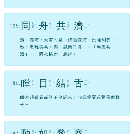
同
舟
共
濟
ㄊ
ㄍ
ㄓ
ㄐ
185.
ㄨ
ˊ
ㄨ
ˋ
ˋ
ㄡ
ㄧ
ㄥ
ㄥ
濟，渡河。大家同坐一條船渡河，比喻利害一
致、患難與共。與「風雨同舟」、「和衷共
濟」、「同心協力」義近。
瞠
目
結
舌
ㄐ
ㄔ
ㄇ
ㄕ
186.
ˋ
ㄧ
ˊ
ˊ
ㄥ
ㄨ
ㄜ
ㄝ
瞪大眼睛看而說不出話來，形容受窘或驚呆的樣
子。
動
如
參
商
ㄉ
ㄖ
ㄕ
ㄕ
187.
ㄨ
ˋ
ˊ