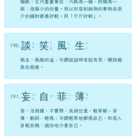
錙銖，古代重量單位；六銖為一錙，四錙為一
兩；指極小的份量。用以形容對細微的事物或很
少的錢財都要計較。同「斤斤計較」。
談
笑
風
生
ㄒ
ㄊ
ㄈ
ㄕ
190.
ˊ
ㄧ
ˋ
ㄢ
ㄥ
ㄥ
ㄠ
風生，風趣四溢；句謂談話時有說有笑，興致極
高而風趣。
妄
自
菲
薄
ㄨ
ㄈ
ㄅ
191.
ㄗ
ˋ
ˋ
ˇ
ˊ
ㄤ
ㄟ
ㄛ
妄，沒根據、不實際，或做任意、輕率解。菲
薄，動詞，輕視；句謂輕率地鄙視自己，形容人
自輕自賤，過份地小看自己。