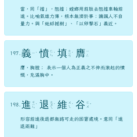
當，同「擋」，阻擋；螳螂用前肢去阻擋車輪前
進。比喻氣雄力薄，根本無濟於事；譏諷人不自
量力。與「蚍蜉撼樹」、「以卵擊石」義近。
義
憤
填
膺
ㄊ
ㄈ
ㄧ
197.
ㄧ
ˋ
ˋ
ㄧ
ˊ
ㄣ
ㄥ
ㄢ
膺，胸膛； 表示一個人為正義之不伸而激起的憤
慨，充滿胸中。
進
退
維
谷
ㄐ
ㄊ
ㄨ
ㄍ
198.
ㄧ
ˋ
ㄨ
ˋ
ˊ
ˇ
ㄟ
ㄨ
ㄣ
ㄟ
形容前進後退都無路可走的困窘處境。意同「進
退兩難」