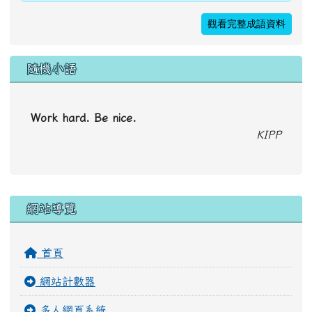
觀看完整成語資料
隨機小語
Work hard. Be nice.
KIPP
右邊區域內容
網站導覽
首頁
網站計數器
多人網頁系統