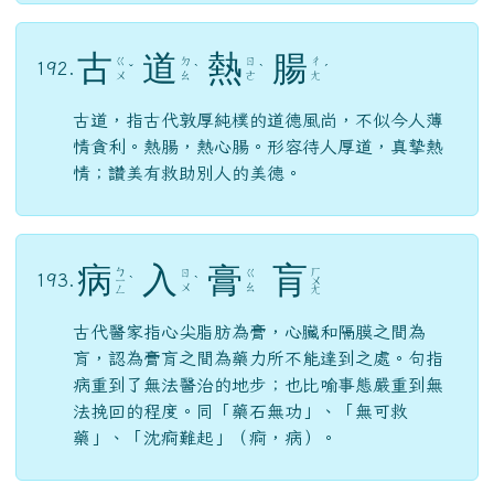
古
道
熱
腸
ㄍ
ㄉ
ㄖ
ㄔ
192.
ˇ
ˋ
ˋ
ˊ
ㄨ
ㄠ
ㄜ
ㄤ
古道，指古代敦厚純樸的道德風尚，不似今人薄
情貪利。熱腸，熱心腸。形容待人厚道，真摯熱
情；讚美有救助別人的美德。
病
入
膏
肓
ㄅ
ㄏ
ㄖ
ㄍ
193.
ㄧ
ˋ
ˋ
ㄨ
ㄨ
ㄠ
ㄥ
ㄤ
古代醫家指心尖脂肪為膏，心臟和隔膜之間為
肓，認為膏肓之間為藥力所不能達到之處。句指
病重到了無法醫治的地步；也比喻事態嚴重到無
法挽回的程度。同「藥石無功」、「無可救
藥」、「沈痾難起」（痾，病）。