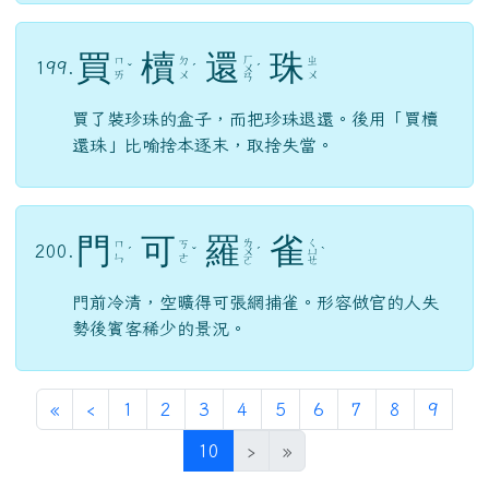
買
櫝
還
珠
ㄏ
ㄇ
ㄉ
ㄓ
199.
ˇ
ˊ
ㄨ
ˊ
ㄞ
ㄨ
ㄨ
ㄢ
買了裝珍珠的盒子，而把珍珠退還。後用「買櫝
還珠」比喻捨本逐末，取捨失當。
門
可
羅
雀
ㄌ
ㄑ
ㄇ
ㄎ
200.
ˊ
ˇ
ㄨ
ˊ
ㄩ
ˋ
ㄣ
ㄜ
ㄛ
ㄝ
門前冷清，空曠得可張網捕雀。形容做官的人失
勢後賓客稀少的景況。
第一頁
上一頁
«
‹
1
2
3
4
5
6
7
8
9
(目前頁次)
10
›
»