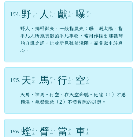
野
人
獻
曝
ㄒ
ㄧ
ㄖ
ㄆ
194.
ˇ
ˊ
ㄧ
ˋ
ˋ
ㄝ
ㄣ
ㄨ
ㄢ
野人，鄉野鄙夫，一般指農夫；曝，曬太陽。指
平凡人所能貢獻的平凡事物，常用作提出建議時
的自謙之詞，比喻所見雖然淺陋，而貢獻出於真
心。
天
馬
行
空
ㄊ
ㄒ
ㄎ
ㄇ
195.
ㄧ
ˇ
ㄧ
ˊ
ㄨ
ㄚ
ㄢ
ㄥ
ㄥ
天馬，神馬。行空，在天空奔馳。比喻（1）才思
橫溢，氣勢豪放（2）不切實際的思想。
螳
臂
當
車
ㄊ
ㄅ
ㄉ
ㄔ
196.
ˊ
ˋ
ㄤ
ㄧ
ㄤ
ㄜ