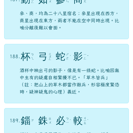
ㄨ
ㄣ
ㄤ
ㄥ
參、商，均為二十八星宿名；參星出現在西方，
商星出現在東方，兩者不能在空中同時出現。比
喻分離後難以會面。
杯
弓
蛇
影
ㄍ
ㄅ
ㄕ
ㄧ
188.
ㄨ
ˊ
ˇ
ㄟ
ㄜ
ㄥ
ㄥ
酒杯中映出弓的影子，像是有一條蛇。比喻因無
中生有的疑慮自相驚擾不已。「草木皆兵」
（註：把山上的草木都當作敵兵，形容極度驚恐
時，疑神疑鬼的心理）義近。
錙
銖
必
較
ㄐ
ㄓ
ㄅ
189.
ㄗ
ˋ
ㄧ
ˋ
ㄨ
ㄧ
ㄠ