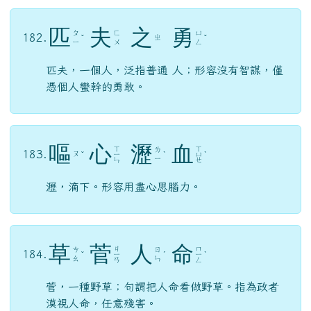
匹
夫
之
勇
ㄆ
ㄈ
ㄩ
182.
ㄓ
ˇ
ˇ
ㄧ
ㄨ
ㄥ
匹夫，一個人，泛指普通 人；形容沒有智謀，僅
憑個人蠻幹的勇敢。
嘔
心
瀝
血
ㄒ
ㄒ
ㄌ
183.
ㄡ
ˇ
ㄧ
ˋ
ㄩ
ˋ
ㄧ
ㄣ
ㄝ
瀝，滴下。形容用盡心思腦力。
草
菅
人
命
ㄐ
ㄇ
ㄘ
ㄖ
184.
ˇ
ㄧ
ˊ
ㄧ
ˋ
ㄠ
ㄣ
ㄢ
ㄥ
菅，一種野草；句謂把人命看做野草。指為政者
漠視人命，任意殘害。