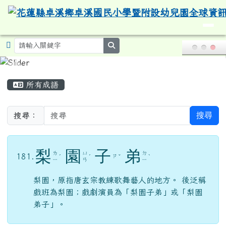
導覽列
花蓮縣卓溪鄉卓溪國民小學暨附設
跳至主內容區
search
頁尾區域
主內容區域
所有成語
搜尋
搜尋：
梨
園
子
弟
ㄌ
ㄩ
ㄉ
181.
ㄗ
ˊ
ˊ
ˇ
ˋ
ㄧ
ㄢ
ㄧ
梨園，原指唐玄宗教練歌舞藝人的地方。 後泛稱
戲班為梨園；戲劇演員為「梨園子弟」或「梨園
弟子」。