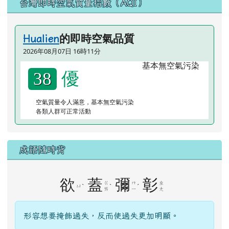
台灣即時空氣質量指數（AQI）
的即時空氣品質
Hualien
2026年08月07日 16時11分
優
38
空氣質量令人滿意，基本無空氣污染
各類人群可正常活動
成語隨時背
欲
蓋
彌
彰
ㄍ
ㄇ
ㄓ
ㄩ
ˋ
ˋ
ˊ
ㄞ
ㄧ
ㄤ
形容想要掩飾過失，反而使過失更加明顯。