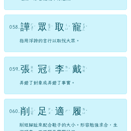
譁
眾
取
寵
ㄏ
ㄓ
ㄔ
ㄑ
058.
ㄨ
ˊ
ㄨ
ˋ
ˇ
ㄨ
ˇ
ㄩ
ㄚ
ㄥ
ㄥ
指用浮誇的言行以取悅大眾。
張
冠
李
戴
ㄍ
ㄓ
ㄌ
ㄉ
059.
ㄨ
ˇ
ˋ
ㄤ
ㄧ
ㄞ
ㄢ
弄錯了對象或弄錯了事實。
削
足
適
履
ㄒ
ㄗ
ㄌ
060.
ㄕ
ㄩ
ˋ
ˊ
ˋ
ˇ
ㄨ
ㄩ
ㄝ
削短腳趾來配合鞋子的大小。形容勉強求合，生