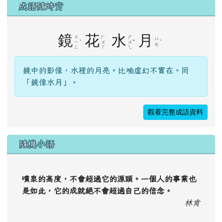
成語隨時背
鏡
花
水
月
ㄐ
ㄏ
ㄕ
ㄩ
ˋ
ˇ
ˋ
ㄧ
ㄨ
ㄨ
ㄝ
ㄥ
ㄚ
ㄟ
鏡中的影像，水裡的月亮。比喻虛幻不實在。同
「鏡像水月」。
觀看完整成語資料
隨機小語
噴泉的高度，不會超過它的源頭。一個人的事業也
是如此，它的成就絕不會超過自己的信念。
林肯