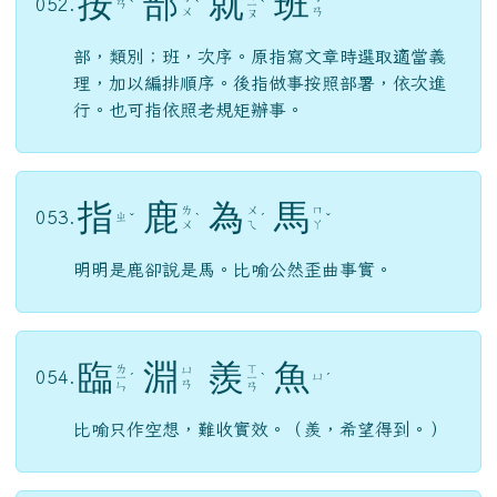
按
部
就
班
052.
ㄢ
ˋ
ˋ
ㄧ
ˋ
ㄨ
ㄢ
ㄡ
部，類別；班，次序。原指寫文章時選取適當義
理，加以編排順序。後指做事按照部署，依次進
行。也可指依照老規矩辦事。
指
鹿
為
馬
ㄌ
ㄨ
ㄇ
053.
ㄓ
ˇ
ˋ
ˊ
ˇ
ㄨ
ㄟ
ㄚ
明明是鹿卻說是馬。比喻公然歪曲事實。
臨
淵
羨
魚
ㄌ
ㄒ
ㄩ
054.
ㄩ
ㄧ
ˊ
ㄧ
ˋ
ˊ
ㄢ
ㄣ
ㄢ
比喻只作空想，難收實效。（羨，希望得到。）