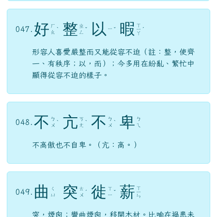
好
整
以
暇
ㄒ
ㄏ
ㄓ
047.
ㄧ
ˋ
ˇ
ˇ
ㄧ
ˊ
ㄠ
ㄥ
ㄚ
形容人喜愛嚴整而又能從容不迫（註：整，使齊
一、有秩序；以，而）；今多用在紛亂、繁忙中
顯得從容不迫的樣子。
不
亢
不
卑
ㄅ
ㄎ
ㄅ
ㄅ
048.
ˋ
ˋ
ˋ
ㄨ
ㄤ
ㄨ
ㄟ
不高傲也不自卑。（亢：高。）
曲
突
徙
薪
ㄒ
ㄑ
ㄊ
ㄒ
049.
ˊ
ˇ
ㄧ
ㄩ
ㄨ
ㄧ
ㄣ
突，煙囪；彎曲煙囪，移開木材。比喻在禍患未