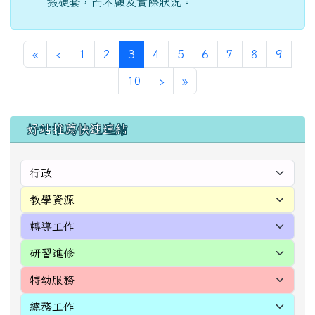
搬硬套，而不顧及實際狀況。
第一頁
上一頁
(目前頁次)
«
‹
1
2
3
4
5
6
7
8
9
下一頁
最後頁
10
›
»
左邊區域內容
好站推薦快速連結