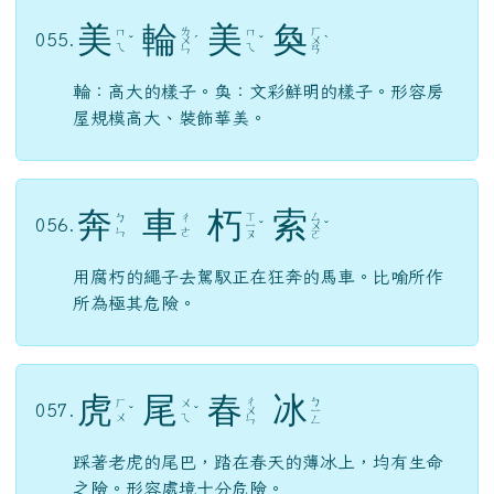
美
輪
美
奐
ㄌ
ㄏ
ㄇ
ㄇ
055.
ˇ
ㄨ
ˊ
ˇ
ㄨ
ˋ
ㄟ
ㄟ
ㄣ
ㄢ
輪：高大的樣子。奐：文彩鮮明的樣子。形容房
屋規模高大、裝飾華美。
奔
車
朽
索
ㄒ
ㄙ
ㄅ
ㄔ
056.
ㄧ
ˇ
ㄨ
ˇ
ㄣ
ㄜ
ㄡ
ㄛ
用腐朽的繩子去駕馭正在狂奔的馬車。比喻所作
所為極其危險。
虎
尾
春
冰
ㄔ
ㄅ
ㄏ
ㄨ
057.
ˇ
ˇ
ㄨ
ㄧ
ㄨ
ㄟ
ㄣ
ㄥ
踩著老虎的尾巴，踏在春天的薄冰上，均有生命
之險。形容處境十分危險。