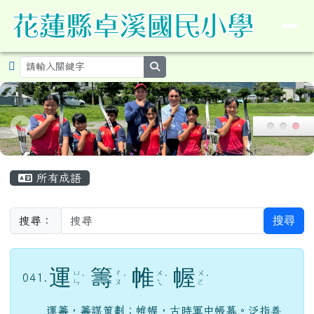
導覽列
花蓮縣卓溪鄉卓溪國民小學暨附設
跳至主內容區
search
頁尾區域
主內容區域
所有成語
搜尋
搜尋：
運
籌
帷
幄
ㄩ
ㄔ
ㄨ
ㄨ
041.
ˋ
ˊ
ˊ
ˋ
ㄣ
ㄡ
ㄟ
ㄛ
運籌，籌謀策劃；帷幄，古時軍中帳幕。泛指善