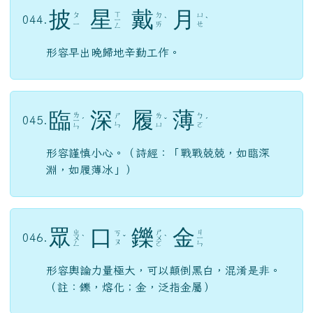
披
星
戴
月
ㄒ
ㄆ
ㄉ
ㄩ
044.
ㄧ
ˋ
ˋ
ㄧ
ㄞ
ㄝ
ㄥ
形容早出晚歸地辛勤工作。
臨
深
履
薄
ㄌ
ㄕ
ㄌ
ㄅ
045.
ㄧ
ˊ
ˇ
ˊ
ㄣ
ㄩ
ㄛ
ㄣ
形容謹慎小心。（詩經：「戰戰兢兢，如臨深
淵，如履薄冰」）
眾
口
鑠
金
ㄓ
ㄕ
ㄐ
ㄎ
046.
ㄨ
ˋ
ˇ
ㄨ
ˋ
ㄧ
ㄡ
ㄥ
ㄛ
ㄣ
形容輿論力量極大，可以顛倒黑白，混淆是非。
（註：鑠，熔化；金，泛指金屬）