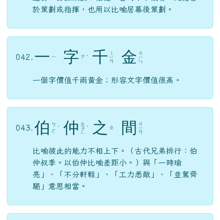
於策劃或指揮，也用以比喻居幕後策劃。
一
字
千
金
ㄑ
ㄐ
042.
ㄧ
ㄗ
ˋ
ㄧ
ㄧ
ㄢ
ㄣ
一個字價值千兩黃金；形容文字價值很高。
伯
仲
之
間
ㄓ
ㄐ
ㄅ
043.
ㄓ
ˊ
ㄨ
ˋ
ㄧ
ㄛ
ㄥ
ㄢ
比喻彼此的能力不相上下。（古代兄弟排行：伯
仲叔季。以伯仲比喻差距小。）與「一時瑜
亮」、「不分軒輊」、「工力悉敵」、「並駕齊
驅」意思相當。