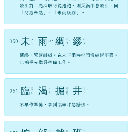
發生前，先採取防範措施，則災禍不會發生。同
「防患未然」、「未雨綢繆」。
未
雨
綢
繆
ㄨ
ㄔ
ㄇ
050.
ㄩ
ˋ
ˇ
ˊ
ˊ
ㄟ
ㄡ
ㄡ
綢繆，緊密纏縛。在未下雨時把門窗綑綁牢固。
比喻事先做好準備工作。
臨
渴
掘
井
ㄌ
ㄐ
ㄐ
ㄎ
051.
ㄧ
ˊ
ˇ
ㄩ
ˊ
ㄧ
ˇ
ㄜ
ㄣ
ㄝ
ㄥ
不早作準備，事到臨頭才想辦法。
ㄐ
ㄅ
ㄅ