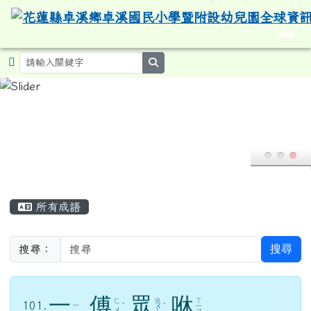
導覽列
花蓮縣卓溪鄉卓溪國民小學暨附設
跳至主內容區
search
頁尾區域
主內容區域
所有成語
搜尋
搜尋：
一
傅
眾
咻
ㄓ
ㄒ
ㄈ
101.
ㄧ
ˋ
ㄨ
ˋ
ㄧ
ㄨ
ㄥ
ㄡ
傅，教；咻，喧鬧；一個人教，許多人在旁喧鬧
擾亂。喻學習環境的重要。