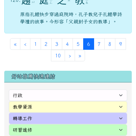
第一頁
上一頁
(目前頁次)
«
‹
1
2
3
4
5
6
7
8
9
下一頁
最後頁
10
›
»
左邊區域內容
好站推薦快速連結