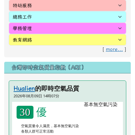
[
more...
]
台灣即時空氣質量指數（AQI）
的即時空氣品質
Hualien
2026年08月09日 14時07分
優
30
空氣質量令人滿意，基本無空氣污染
各類人群可正常活動
成語隨時背
ㄓ
ㄌ
ㄉ
ㄓ