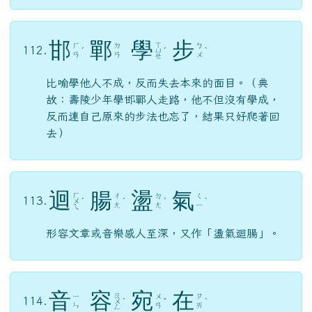
故：壽陵少年學邯鄲人走路，他不但沒有學成，
反而連自己原來的步法也忘了，結果只好爬著回
去）
迴
腸
盪
氣
ㄏ
ㄔ
ㄉ
ㄑ
113.
ㄨ
ˊ
ˊ
ˋ
ˋ
ㄤ
ㄤ
ㄧ
ㄟ
形容文章或音樂感人至深，又作「盪氣迴腸」。
音
容
宛
在
ㄖ
ㄧ
ㄨ
ㄗ
114.
ㄨ
ˊ
ˇ
ˋ
ㄣ
ㄢ
ㄞ
ㄥ
人的聲音與容貌彷若在眼前，多用於對死者的弔
唁之詞。