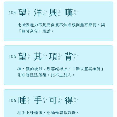
望
其
項
背
ㄒ
ㄨ
ㄑ
ㄅ
105.
ˋ
ˊ
ㄧ
ˋ
ˋ
ㄤ
ㄧ
ㄟ
ㄤ
項，頸的後部；形容趕得上。「難以望其項背」
則形容遠遠落後，比不上別人。
唾
手
可
得
ㄊ
ㄕ
ㄎ
ㄉ
106.
ㄨ
ˋ
ˇ
ˇ
ˊ
ㄡ
ㄜ
ㄜ
ㄛ
往手上吐唾沫，比喻極容易取得。
胼
手
胝
足
ㄆ
ㄕ
ㄗ
107.
ㄓ
ㄧ
ˊ
ˇ
ˊ
ㄡ
ㄨ
ㄢ
胼、胝，厚繭。手掌腳底因勞動過度，皮膚久受