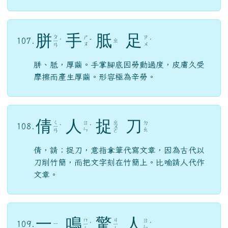
摩擦而產生厚繭。形容極為辛勞。
倩
人
捉
刀
ㄑ
ㄓ
ㄖ
ㄉ
108.
ㄧ
ˋ
ˊ
ㄨ
ㄣ
ㄠ
ㄢ
ㄛ
倩，請；捉刀，意指拿筆代寫文章，因為古代以
刀削竹簡，而把文字刻在竹簡上。比喻請人代作
文章。
一
鳴
驚
人
ㄇ
ㄐ
ㄖ
109.
ㄧ
ㄧ
ˊ
ㄧ
ˊ
ㄣ
ㄥ
ㄥ
比喻平時默默無聞，潛藏才華，一旦有機會施展
時，果真令人驚訝、佩服。與「庸庸碌碌、沒沒
（默默）無聞」相反。