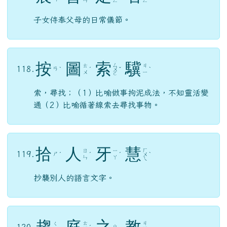
按
圖
索
驥
118.
ㄢ
ˋ
ˊ
ㄨ
ˇ
ˋ
ㄨ
ㄧ
ㄛ
索，尋找；（1）比喻做事拘泥成法，不知靈活變
通（2）比喻循著線索去尋找事物。
拾
人
牙
慧
ㄏ
ㄖ
ㄧ
119.
ㄕ
ˊ
ˊ
ˊ
ㄨ
ˋ
ㄣ
ㄚ
ㄟ
抄襲別人的語言文字。
趨
庭
之
教
ㄊ
ㄐ
ㄑ
120.
ㄓ
ㄧ
ˊ
ㄧ
ㄩ
ㄥ
ㄠ
原指孔鯉快步穿過庭院時，孔子教兒子孔鯉學詩
學禮的故事。今形容「父親對子女的教導」。