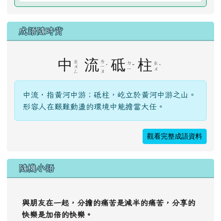
中
流
砥
柱
ˊ
ˇ
ˋ
ㄨ
ㄧ
ㄧ
ㄨ
ㄥ
ㄡ
中流，指黃河中游；砥柱，屹立於黃河中游之山。
形容人在艱難動盪的環境中能擔當大任。
觀看完整成語資料
隨機小語
與朋友在一起，分擔的痛苦是減半的痛苦，分享的
快樂是加倍的快樂。
佚名
右邊區域內容
網站導覽