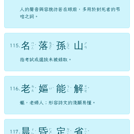
名
落
孫
山
ㄇ
ㄌ
ㄙ
ㄕ
115.
ㄧ
ˊ
ㄨ
ˋ
ㄨ
ㄢ
ㄥ
ㄛ
ㄣ
指考試或選拔未被錄取。
老
嫗
能
解
ㄐ
ㄌ
ㄋ
116.
ㄩ
ˇ
ˋ
ˊ
ㄧ
ˇ
ㄠ
ㄥ
ㄝ
嫗，老婦人；形容詩文的淺顯易懂。
晨
昏
定
省
ㄏ
ㄉ
ㄒ
ㄔ
117.
ˊ
ㄨ
ㄧ
ˋ
ㄧ
ˇ
ㄣ
ㄣ
ㄥ
ㄥ
子女侍奉父母的日常儀節。
ㄙ
ㄊ
ㄐ