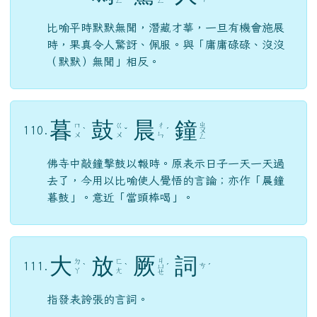
暮
鼓
晨
鐘
ㄓ
ㄇ
ㄍ
ㄔ
110.
ˋ
ˇ
ˊ
ㄨ
ㄨ
ㄨ
ㄣ
ㄥ
佛寺中敲鐘擊鼓以報時。原表示日子一天一天過
去了，今用以比喻使人覺悟的言論；亦作「晨鐘
暮鼓」。意近「當頭棒喝」。
大
放
厥
詞
ㄐ
ㄉ
ㄈ
111.
ㄘ
ˋ
ˋ
ㄩ
ˊ
ˊ
ㄚ
ㄤ
ㄝ
指發表誇張的言詞。
邯
鄲
學
步
ㄒ
ㄏ
ㄉ
ㄅ
112.
ˊ
ㄩ
ˊ
ˋ
ㄢ
ㄢ
ㄨ
ㄝ
比喻學他人不成，反而失去本來的面目。（典