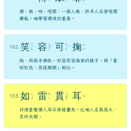
笑
容
可
掬
ㄒ
ㄖ
ㄎ
ㄐ
102.
ㄧ
ˋ
ㄨ
ˊ
ˇ
ˊ
ㄜ
ㄩ
ㄠ
ㄥ
掬，用兩手捧取。形容笑容滿面的樣子。與「喜
形於色、笑逐顏開」相似。
如
雷
貫
耳
ㄍ
ㄖ
ㄌ
103.
ㄦ
ˊ
ˊ
ㄨ
ˋ
ˇ
ㄨ
ㄟ
ㄢ
好像雷聲傳入耳朵那樣響亮。比喻人名氣很大，
眾所共聞。
望
洋
興
嘆
ㄒ
ㄨ
ㄧ
ㄊ
104.
ˋ
ˊ
ㄧ
ˋ
ㄤ
ㄤ
ㄢ
ㄥ
比喻因能力不足而自嘆不如或感到無可奈何。與
「無可奈何」義近。