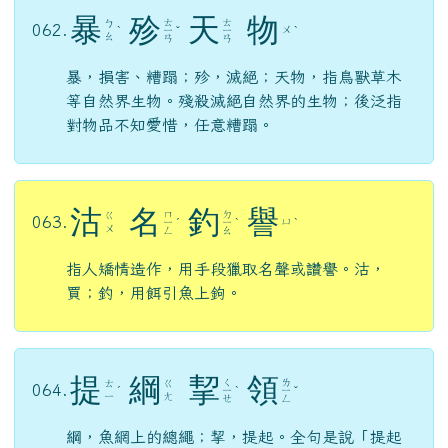
頁尾區域
主內容區域
所有成語
搜尋
搜尋：
前
倨
後
恭
ㄑ
ㄍ
ㄐ
ㄏ
061.
ㄧ
ˊ
ˋ
ˋ
ㄨ
ㄩ
ㄡ
ㄢ
ㄥ
倨，傲慢；先前態度傲慢，後又轉為恭敬。用以
譏笑勢利的人前後態度不一。
暴
殄
天
物
ㄊ
ㄊ
ㄅ
062.
ㄨ
ˋ
ㄧ
ˇ
ㄧ
ˋ
ㄠ
ㄢ
ㄢ
暴，損害、糟蹋；殄，滅絕；天物，指鳥獸草木
等自然界生物。殘殺滅絕自然界的生物；後泛指