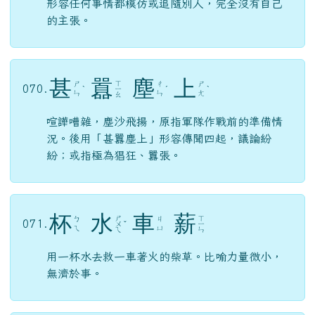
櫛，梳理頭髮；沐，洗頭；以風梳髮，以雨洗
頭；形容不避風雨，奔波勞頓。
甘
之
如
飴
ㄍ
ㄖ
068.
ㄓ
ㄧ
ˊ
ˊ
ㄢ
ㄨ
比喻樂於承擔艱苦的事情。（飴，糖）
亦
步
亦
趨
ㄅ
ㄑ
069.
ㄧ
ㄧ
ˋ
ˋ
ˋ
ㄨ
ㄩ
步，慢步；趨，快走；原指學生緊隨老師。後來
形容任何事情都模仿或追隨別人，完全沒有自己
的主張。