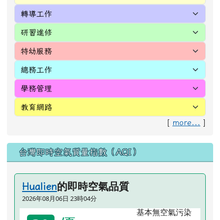
趨附於他的人像成群的野鴨一樣，比喻眾人爭相
追逐某項事物。多用於貶義。 （鶩，野鴨）
第一頁
上一頁
(目前頁次)
«
‹
1
2
3
4
5
6
7
8
9
下一頁
最後頁
10
›
»
左邊區域內容
好站推薦快速連結