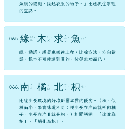
對物品不知愛惜，任意糟蹋。
沽
名
釣
譽
ㄇ
ㄉ
ㄍ
063.
ㄩ
ㄧ
ˊ
ㄧ
ˋ
ˋ
ㄨ
ㄥ
ㄠ
指人矯情造作，用手段獵取名聲或讚譽。沽，
買；釣，用餌引魚上鉤。
提
綱
挈
領
ㄑ
ㄌ
ㄊ
ㄍ
064.
ˊ
ㄧ
ˋ
ㄧ
ˇ
ㄧ
ㄤ
ㄝ
ㄥ
綱，魚網上的總繩；挈，提起。全句是說「提起
魚網的總繩，提起衣服的領子。」比喻抓住事理
的重點。