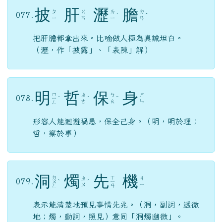
一
鼓
作
氣
075.
ㄧ
ˇ
ㄨ
ˋ
ˋ
ㄨ
ㄧ
ㄛ
意指作戰時擊第一通鼓，戰士們最能鼓足勇氣。
後比喻做事時要趁著剛開始時的勇氣去做才容易
成功。與「打鐵趁熱、一氣呵成」相似。
字
字
珠
璣
ㄓ
ㄐ
076.
ㄗ
ㄗ
ˋ
ˋ
ㄨ
ㄧ
珠璣，比喻優美的文章或詞句。形容句子或文章
中遣詞用字非常優美。
披
肝
瀝
膽
ㄆ
ㄍ
ㄌ
ㄉ
077.
ˋ
ˇ
ㄧ
ㄢ
ㄧ
ㄢ
把肝膽都拿出來。比喻做人極為真誠坦白。
（瀝，作「披露」、「表陳」解）