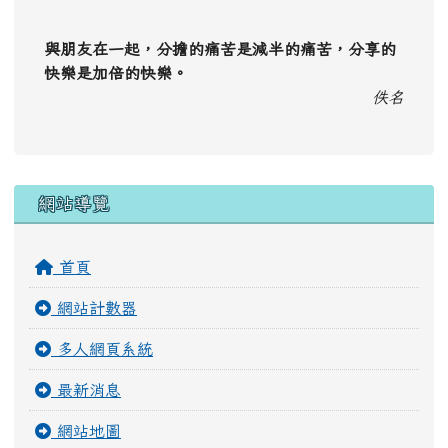
成語隨時背
人
一
己
百
ㄖ
ㄐ
ㄅ
ˊ
ㄧ
ˇ
ˇ
ㄣ
ㄧ
ㄞ
別人一學就會的事，自己就用百倍的努力做到。用
以勉人力學，勤能補拙。
觀看完整成語資料
隨機小語
與朋友在一起，分擔的痛苦是減半的痛苦，分享的
快樂是加倍的快樂。
佚名