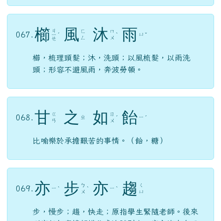
緣
木
求
魚
ㄑ
ㄩ
ㄇ
065.
ㄩ
ˊ
ˋ
ㄧ
ˊ
ˊ
ㄢ
ㄨ
ㄡ
緣，動詞，順著東西往上爬。比喻方法、方向錯
誤，根本不可能達到目的，徒勞無功而已。
南
橘
北
枳
ㄋ
ㄐ
ㄅ
066.
ㄓ
ˊ
ˊ
ˇ
ˇ
ㄢ
ㄩ
ㄟ
比喻生長環境的好壞影響本質的優劣。（枳，似
橘而小，果實味道不同；橘生長在淮南就叫做橘
子，生長在淮北就是枳。）相關語詞：「逾淮為
枳」、「橘化為枳」。
櫛
風
沐
雨
ㄐ
ㄈ
ㄇ
067.
ㄩ
ㄧ
ˊ
ˋ
ˇ
ㄥ
ㄨ
ㄝ