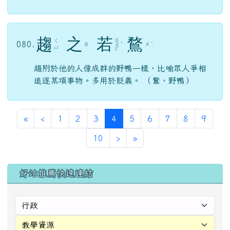
明
哲
保
身
ㄇ
ㄓ
ㄅ
ㄕ
078.
ㄧ
ˊ
ˊ
ˇ
ㄜ
ㄠ
ㄣ
ㄥ
形容人能迴避禍患，保全己身。（明，明於理；
哲，察於事）
洞
燭
先
機
ㄉ
ㄒ
ㄓ
ㄐ
079.
ㄨ
ˋ
ˊ
ㄧ
ㄨ
ㄧ
ㄥ
ㄢ
表示能清楚地預見事情先兆。（洞，副詞，透徹
地；燭，動詞，照見）意同「洞燭幽微」。
趨
之
若
鶩
ㄖ
ㄑ
080.
ㄓ
ㄨ
ㄨ
ˋ
ˋ
ㄩ
ㄛ