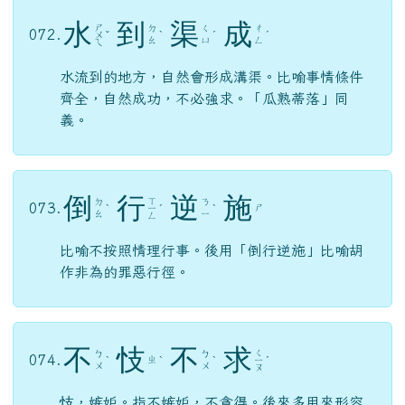
甚
囂
塵
上
ㄒ
ㄕ
ㄔ
ㄕ
070.
ˋ
ㄧ
ˊ
ˋ
ㄣ
ㄣ
ㄤ
ㄠ
喧譁嘈雜，塵沙飛揚，原指軍隊作戰前的準備情
況。後用「甚囂塵上」形容傳聞四起，議論紛
紛；或指極為猖狂、囂張。
杯
水
車
薪
ㄕ
ㄒ
ㄅ
ㄐ
071.
ㄨ
ˇ
ㄧ
ㄟ
ㄩ
ㄟ
ㄣ
用一杯水去救一車著火的柴草。比喻力量微小，
無濟於事。
水
到
渠
成
ㄕ
ㄉ
ㄑ
ㄔ
072.
ㄨ
ˇ
ˋ
ˊ
ˊ
ㄠ
ㄩ
ㄥ
ㄟ
水流到的地方，自然會形成溝渠。比喻事情條件
齊全，自然成功，不必強求。「瓜熟蒂落」同