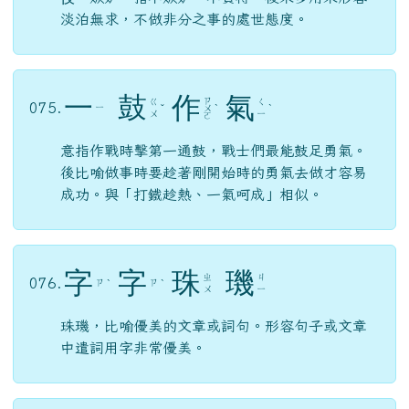
義。
倒
行
逆
施
ㄒ
ㄉ
ㄋ
073.
ㄕ
ˋ
ㄧ
ˊ
ˋ
ㄠ
ㄧ
ㄥ
比喻不按照情理行事。後用「倒行逆施」比喻胡
作非為的罪惡行徑。
不
忮
不
求
ㄑ
ㄅ
ㄅ
074.
ㄓ
ˋ
ˋ
ˋ
ㄧ
ˊ
ㄨ
ㄨ
ㄡ
忮，嫉妒。指不嫉妒，不貪得。後來多用來形容
淡泊無求，不做非分之事的處世態度。
ㄗ
ㄍ
ㄑ