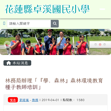
導覽列
花蓮縣卓溪鄉卓溪國民小學暨附設
跳至主內容區
search
頁尾區域
主內容區域
本站消息
林務局辦理「『學．森林』森林環境教育
種子教師培訓」
緊急
劉若嵐
-
教務
| 2019-04-01 | 點閱數： 1580