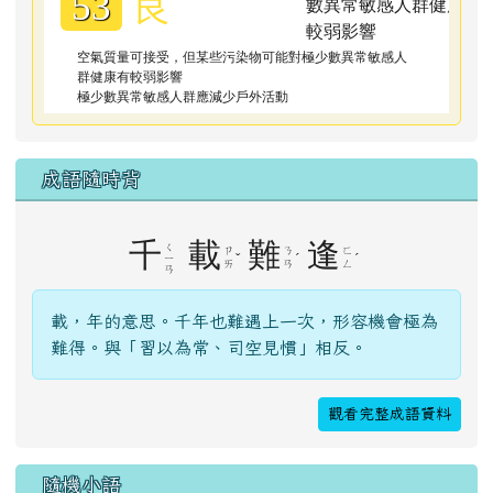
良
53
空氣質量可接受，但某些污染物可能對極少數異常敏感人
群健康有較弱影響
極少數異常敏感人群應減少戶外活動
成語隨時背
千
載
難
逢
ㄑ
ㄗ
ㄋ
ㄈ
ˇ
ˊ
ˊ
ㄧ
ㄞ
ㄢ
ㄥ
ㄢ
載，年的意思。千年也難遇上一次，形容機會極為
難得。與「習以為常、司空見慣」相反。
觀看完整成語資料
隨機小語