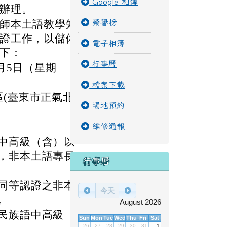
Google 相簿
辦理。
師本土語教學知
榮譽榜
證工作，以儲備
電子相簿
下：
行事曆
月5日（星期
檔案下載
(臺東市正氣北
場地預約
維修通報
中高級（含）以
，非本土語專長
行事曆
同等認證之非本
今天
。
August 2026
民族語中高級
Sun
Mon
Tue
Wed
Thu
Fri
Sat
26
27
28
29
30
31
1