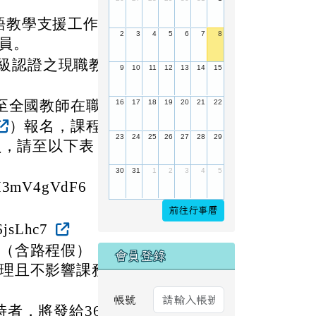
語教學支援工作
2
3
4
5
6
7
8
員。
級認證之現職教
9
10
11
12
13
14
15
前至全國教師在職
16
17
18
19
20
21
22
）報名，課程
23
24
25
26
27
28
29
員，請至以下表
30
31
1
2
3
4
5
M3mV4gVdF6
前往行事曆
6jsLhc7
（含路程假）；
會員登錄
理且不影響課務
帳號
者，將發給36