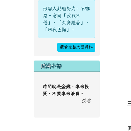
形容人勤勉努力，不懈
怠。意同「孜孜不
倦」、「焚膏繼晷」、
「夙夜匪懈」。
觀看完整成語資料
隨機小語
時間就是金錢，拿來投
資，不要拿來浪費。
佚名