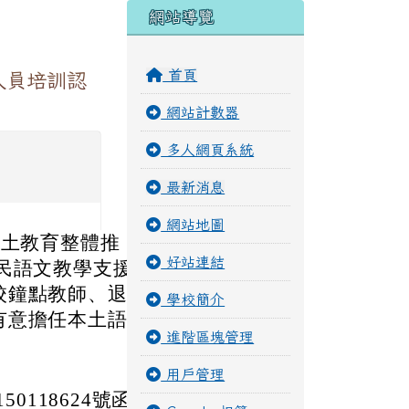
右邊區域內容
網站導覽
首頁
人員培訓認
網站計數器
多人網頁系統
最新消息
網站地圖
本土教育整體推
好站連結
民語文教學支援
校鐘點教師、退
學校簡介
有意擔任本土語
進階區塊管理
用戶管理
0118624號函