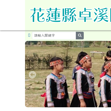
導覽列
跳至主內容區
花蓮縣卓溪鄉卓溪國民小
search