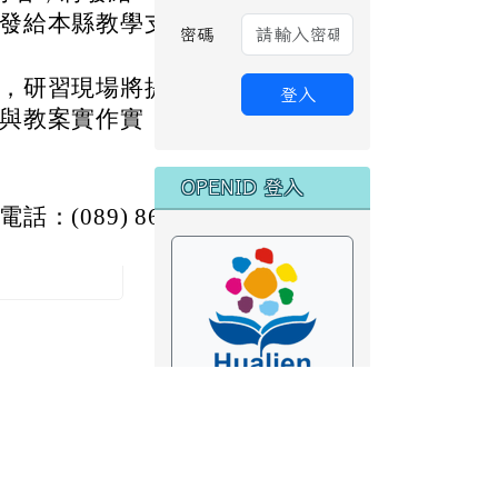
發給本縣教學支
密碼
，研習現場將提
登入
與教案實作實
OPENID 登入
(089) 86
花蓮縣 OpenID 登
入