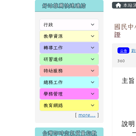
頁尾區域
主內
左邊區域內容
本站
好站推薦快速連結
國民中
證
公告
劉
360
主旨
[
more...
]
說明
台灣即時空氣質量指數