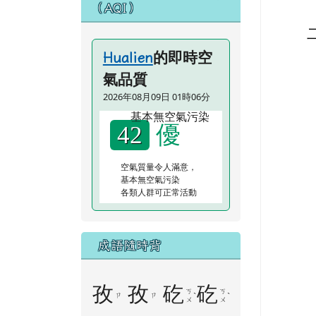
（AQI）
的即時空
Hualien
氣品質
2026年08月09日 01時06分
優
42
空氣質量令人滿意，
基本無空氣污染
各類人群可正常活動
成語隨時背
孜
孜
矻
矻
ㄎ
ㄎ
ㄗ
ㄗ
ˋ
ˋ
ㄨ
ㄨ