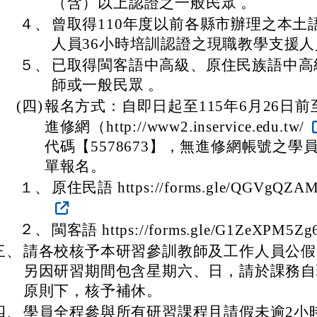
（含）以上認證之一般民眾 。
４、
曾取得110年度以前各縣市辦理之本土
人員36小時培訓認證之現職教學支援人
５、
已取得閩客語中高級、原住民族語中高
師或一般民眾 。
(四)
報名方式：自即日起至115年6月26日
進修網（http://www2.inservice.edu.tw/
代碼【5578673】，無進修網帳號之學
單報名。
１、
原住民語 https://forms.gle/QGVgQZA
２、
閩客語 https://forms.gle/G1ZeXPM5Zg
三、
請各校核予本研習參訓教師及工作人員公假
另因研習期間包含星期六、日，請於課務自
原則下，核予補休。
四、
學員全程參與所有研習課程且請假未逾2小時