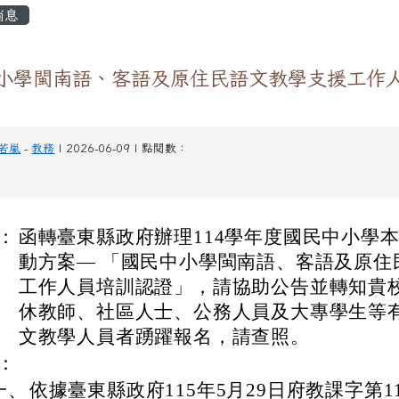
容區域
消息
小學閩南語、客語及原住民語文教學支援工作
若嵐
-
教務
| 2026-06-09 | 點閱數：
：
函轉臺東縣政府辦理114學年度國民中小學
動方案— 「國民中小學閩南語、客語及原住
工作人員培訓認證」，請協助公告並轉知貴
休教師、社區人士、公務人員及大專學生等
文教學人員者踴躍報名，請查照。
：
一、
依據臺東縣政府115年5月29日府教課字第115