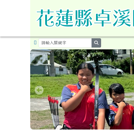
導覽列
跳至主內容區
花蓮縣卓溪鄉卓溪國民小
search