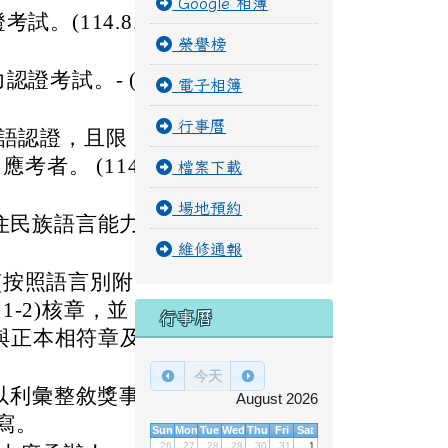
Google 相簿
試。(114.8.
榮譽榜
認證考試。- (1
電子相簿
行事曆
台語認證，且限
者。 (114.
檔案下載
場地預約
原住民族語言能力
維修通報
(按照語言別附
-2)核章，並
行事曆
與正本相符章及
今天
箱以利彙整敘獎事
August 2026
編寫。
Sun
Mon
Tue
Wed
Thu
Fri
Sat
26
27
28
29
30
31
1