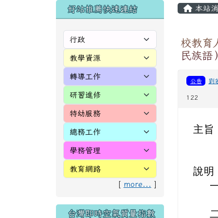
頁尾區域
主內
左邊區域內容
本站消
好站推薦快速連結
校教育
民族語
公告
劉
122
主旨
說明
[
more...
]
台灣即時空氣質量指數