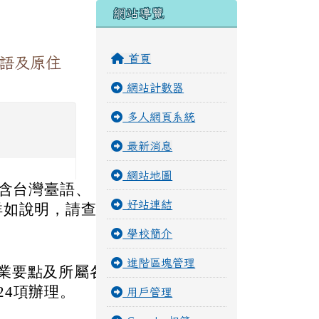
右邊區域內容
網站導覽
首頁
客語及原住
網站計數器
多人網頁系統
最新消息
網站地圖
（含台灣臺語、
好站連結
詳如說明，請查
學校簡介
進階區塊管理
業要點及所屬各
24項辦理。
用戶管理