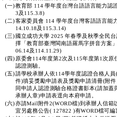
(一)
教育部 114 學年度台灣台語語言能力認證考
3及115.3.8)
(二)
客家委員會 114 學年度台灣客語語言能力
14.10.18及115.3.14)
(三)
國立成功大學 2025 年春季及秋季全民
擇「教育部臺灣閩南語羅馬字拼音方案」應考
06.14及114.11.29)
(四)
原委會114年度第2次及115年度第1次
認證測驗。
(五)
請學校承辦人依114學年度認證合格人員
件)填妥獎勵申請表及獎勵申請清冊(附件 1
同申請人認證測驗合格證書影本(請加蓋
承辦人章)申請表逕向本府申請。
(六)
亦請Mail附件2(WORD檔)到承辦人信
宜另處務公告( 127822 )有WORD檔可