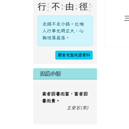
行
不
由
徑
ㄒ
ㄐ
ㄅ
ㄧ
ˊ
ˋ
ˊ
ˋ
ㄧ
ㄧ
ㄨ
ㄡ
ㄥ
ㄥ
走路不走小路。比喻
人行事光明正大，心
胸坦蕩磊落。
觀看完整成語資料
隨機小語
貧者因書而富，富者因
書而貴。
王安石(宋)