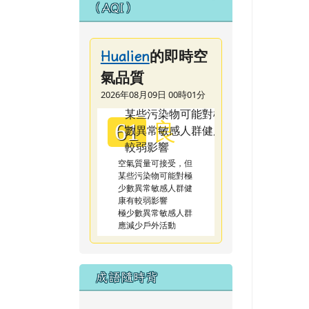
（AQI）
的即時空
Hualien
氣品質
2026年08月09日 00時01分
良
61
空氣質量可接受，但
某些污染物可能對極
少數異常敏感人群健
康有較弱影響
極少數異常敏感人群
應減少戶外活動
成語隨時背