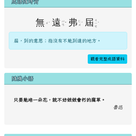
良
53
空氣質量可接受，但某些污染物可能對極少數異常敏感人
群健康有較弱影響
極少數異常敏感人群應減少戶外活動
成語隨時背
無
遠
弗
屆
ㄐ
ㄩ
ㄈ
ㄨ
ˊ
ˇ
ˊ
ˋ
ㄧ
ㄢ
ㄨ
ㄝ
屆，到的意思；指沒有不能到達的地方。
觀看完整成語資料
隨機小語