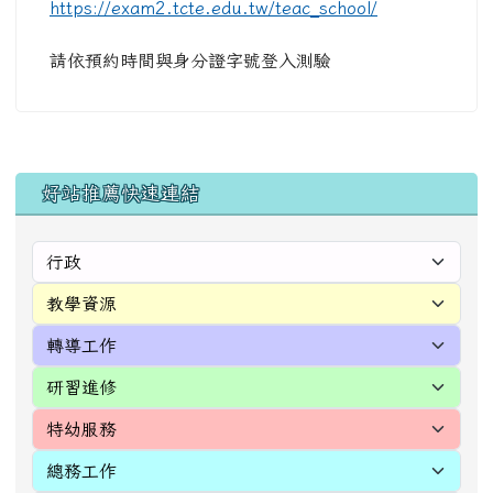
公告
劉若嵐
-
教務
| 2026-06-05 | 點閱數： 181
2026學扶篩選測驗
https://exam2.tcte.edu.tw/teac_school/
請依預約時間與身分證字號登入測驗
左邊區域內容
好站推薦快速連結