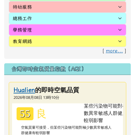
的即時空氣品質
Hualien
2026年08月08日 13時10分
良
55
空氣質量可接受，但某些污染物可能對極少數異常敏感人
群健康有較弱影響
極少數異常敏感人群應減少戶外活動
成語隨時背
光
風
霽
月
ㄍ
ㄈ
ㄐ
ㄩ
ˋ
ˋ
ㄨ
ㄥ
ㄧ
ㄝ
ㄤ
用雨過天晴時的清風明月，比喻人坦蕩高尚的胸懷