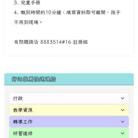
左邊區域內容
好站推薦快速連結
[
more...
]
台灣即時空氣質量指數（AQI）