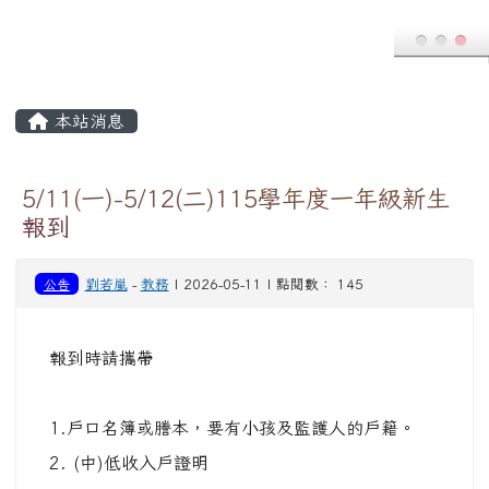
公告
劉若嵐
-
教務
| 2026-05-11 | 點閱數： 145
報到時請攜帶
1.戶口名簿或謄本，要有小孩及監護人的戶籍。
2. (中)低收入戶證明
3. 兒童手冊
4. 報到時間約10分鐘，填寫資料即可離開，孩子
不用到現場。
有問題請洽 8883514#16 註冊組