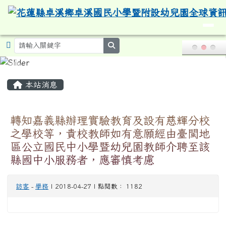
導覽列
花蓮縣卓溪鄉卓溪國民小學暨附設
跳至主內容區
search
頁尾區域
主內容區域
本站消息
轉知嘉義縣辦理實驗教育及設有慈輝分校
之學校等，貴校教師如有意願經由臺閩地
區公立國民中小學暨幼兒園教師介聘至該
縣國中小服務者，應審慎考慮
訪客
-
學務
| 2018-04-27 | 點閱數： 1182