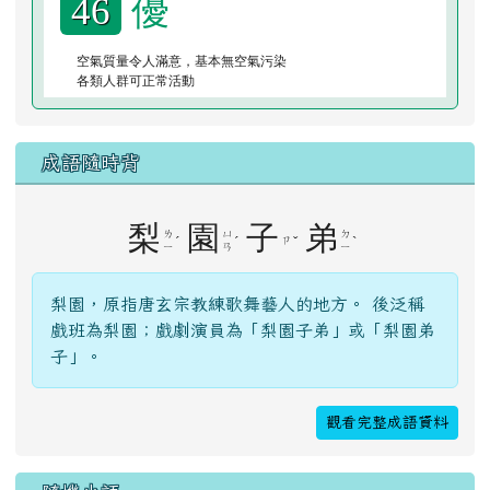
優
46
空氣質量令人滿意，基本無空氣污染
各類人群可正常活動
成語隨時背
梨
園
子
弟
ㄌ
ㄩ
ㄉ
ˊ
ˊ
ㄗ
ˇ
ˋ
ㄧ
ㄢ
ㄧ
梨園，原指唐玄宗教練歌舞藝人的地方。 後泛稱
戲班為梨園；戲劇演員為「梨園子弟」或「梨園弟
子」。
觀看完整成語資料