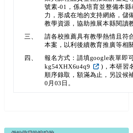
號素-01，係為培育並整備本
力，形成在地的支持網絡，儲
教學資源，協助推展本縣閱讀
三、
請各校推薦具有教學熱情且符
本案，以利後續教育推廣等相
四、
報名方式：請填google表單即可( http
kg54XHX6u4q9
)，本研習
順序錄取，額滿為止，另設候補
0月03日。
左邊區域內容