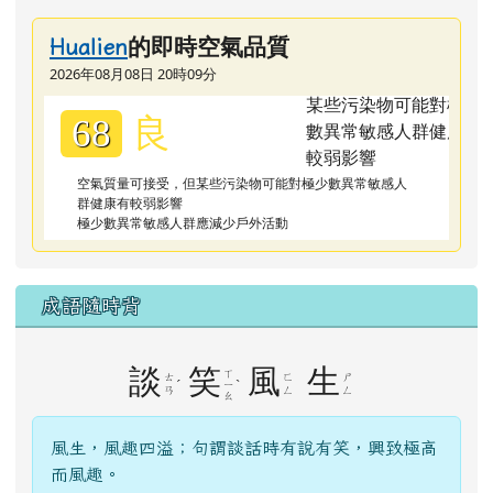
的即時空氣品質
Hualien
2026年08月08日 20時09分
良
68
空氣質量可接受，但某些污染物可能對極少數異常敏感人
群健康有較弱影響
極少數異常敏感人群應減少戶外活動
成語隨時背
談
笑
風
生
ㄒ
ㄊ
ㄈ
ㄕ
ˊ
ˋ
ㄧ
ㄢ
ㄥ
ㄥ
ㄠ
風生，風趣四溢；句謂談話時有說有笑，興致極高
而風趣。