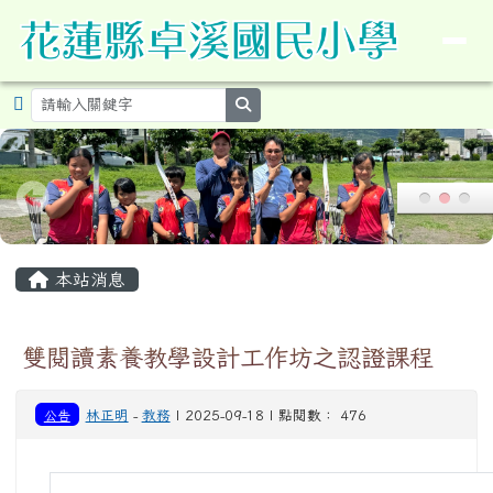
導覽列
花蓮縣卓溪鄉卓溪國民小學暨附設
跳至主內容區
search
頁尾區域
主內容區域
本站消息
雙閱讀素養教學設計工作坊之認證課程
公告
林正明
-
教務
| 2025-09-18 | 點閱數： 476