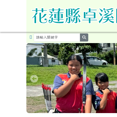
導覽列
跳至主內容區
花蓮縣卓溪鄉卓溪國民小
search