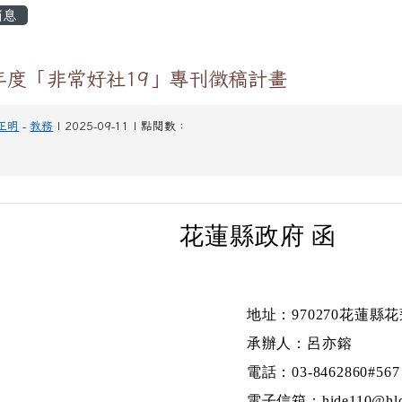
容區域
消息
學年度「非常好社19」專刊徵稿計畫
正明
-
教務
| 2025-09-11 | 點閱數：
花蓮縣政府 函
地址：970270花蓮縣
承辦人：呂亦鎔
電話：03-8462860#567
電子信箱：hide110@hlc.