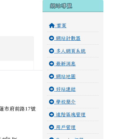
右邊區域內容
網站導覽
首頁
網站計數器
多人網頁系統
最新消息
網站地圖
好站連結
學校簡介
花蓮市府前路17號
進階區塊管理
用戶管理
edu.tw