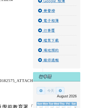
Google 相簿
榮譽榜
電子相簿
行事曆
檔案下載
場地預約
維修通報
行事曆
40182575_ATTACH1.
今天
August 2026
Sun
Mon
Tue
Wed
Thu
Fri
Sat
及學前教育署「1
26
27
28
29
30
31
1