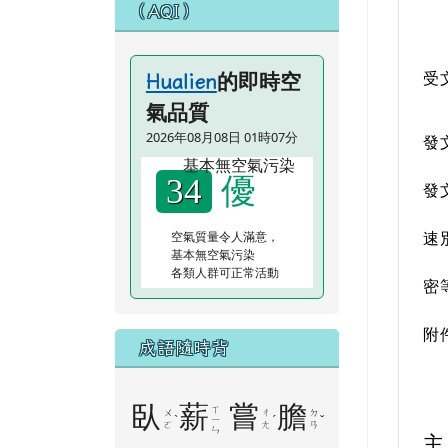
（AQI）
的即時空
受
Hualien
氣品質
2026年08月08日 01時07分
發
優
34
發
空氣質量令人滿意，
速
基本無空氣污染
各類人群可正常活動
密
附
成語隨時背
臥
薪
嘗
膽
ㄒ
ㄨ
ㄔ
ㄉ
ˋ
ˊ
ˇ
ㄧ
ㄛ
ㄤ
ㄢ
ㄣ
主