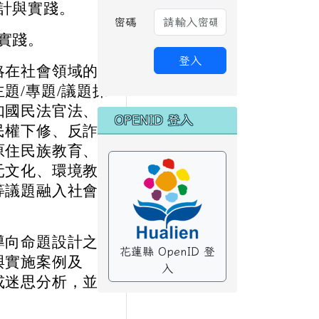
計與實踐。
密碼
實踐。
登入
略在社會領域的
題/專題/議題探
如國民法官法、
OPENID 登入
民權下修、反詐
原住民族教育、
元文化、環境教
等議題融入社會
導向命題設計之
花蓮縣 OpenID 登
與實施案例及
入
或迷思分析，並