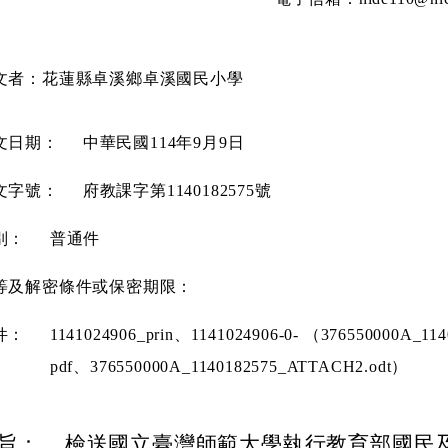
文者：花蓮縣卓溪鄉卓溪國民小學
文日期：
中華民國114年9月9日
文字號：
府教課字第1140182575號
別：
普通件
等及解密條件或保密期限：
件：
1141024906_prin、1141024906-0- （376550000A_11
pdf、376550000A_1140182575_ATTACH2.odt）
旨：
檢送國立臺灣師範大學執行教育部國民