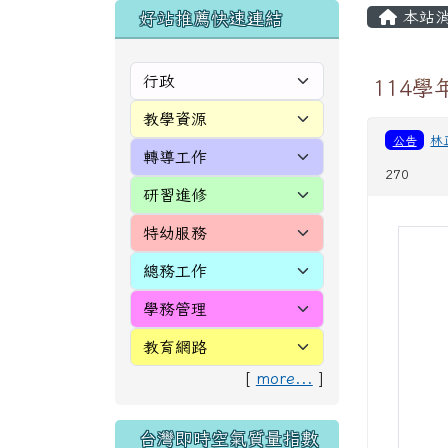
頁尾區域
主內
左邊區域內容
本站
好站推薦快速連結
114
公告
林
270
[
more...
]
台灣即時空氣質量指數