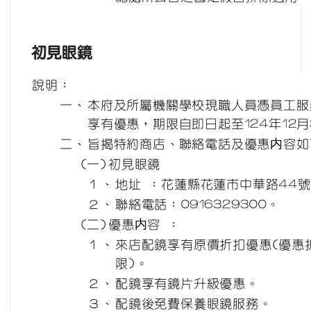
初見眼鏡
說明：
一、
本府及所屬機關學校現職人員憑員工服
享有優惠，期限自即日起至124年12月
二、
旨揭特約商店、聯絡電話及優惠内容如
(一)
初見眼鏡
１、
地址 ：花蓮縣花蓮市中華路44
２、
聯絡電話：0916329300。
(二)
優惠内容 ：
１、
來店配鏡享有原價折扣優惠(優惠
限)。
２、
配鏡享有鏡片升級優惠。
３、
配鏡後免費保養眼鏡服務。