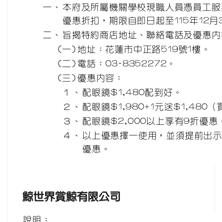
一、
本府及所屬機關學校現職人員憑員工服
優惠折扣，期限自即日起至115年12月
二、
旨揭特約商店地址、聯絡電話及優惠內
(一)
地址：花蓮市中正路519號1樓。
(二)
電話：03-8352272。
(三)
優惠內容：
１、
配眼鏡$1,480配到好。
２、
配眼鏡$1,980+1元送$1,480
３、
配眼鏡$2,000以上享有9折優惠
４、
以上優惠擇一使用，並須提前出
優惠。
鯨世界賞鯨有限公司
說明：