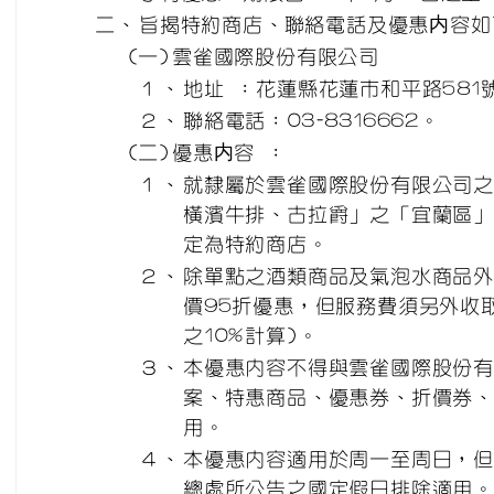
二、
旨揭特約商店、聯絡電話及優惠内容如
(一)
雲雀國際股份有限公司
１、
地址 ：花蓮縣花蓮市和平路581號
２、
聯絡電話：03-8316662。
(二)
優惠内容 ：
１、
就隸屬於雲雀國際股份有限公司
橫濱牛排、古拉爵」之「宜蘭區
定為特約商店。
２、
除單點之酒類商品及氣泡水商品
價95折優惠，但服務費須另外收
之10%計算)。
３、
本優惠內容不得與雲雀國際股份
案、特惠商品、優惠券、折價券
用。
４、
本優惠內容適用於周一至周日，
總處所公告之國定假日排除適用。