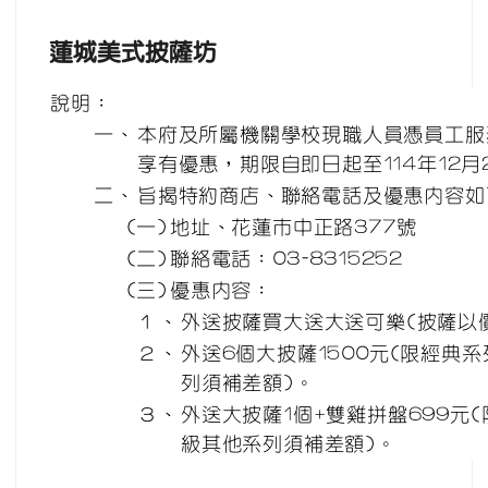
蓮城美式披薩坊
說明：
一、
本府及所屬機關學校現職人員憑員工服
享有優惠，期限自即日起至114年12月
二、
旨揭特約商店、聯絡電話及優惠內容如
(一)
地址、花蓮市中正路377號
(二)
聯絡電話：03-8315252
(三)
優惠內容：
１、
外送披薩買大送大送可樂(披薩以
２、
外送6個大披薩1500元(限經典
列須補差額)。
３、
外送大披薩1個+雙雞拼盤699元
級其他系列須補差額)。