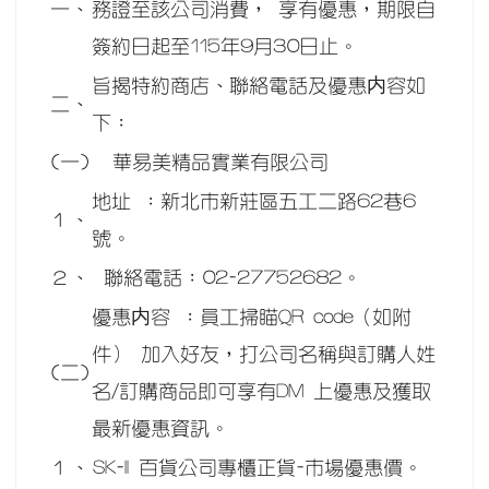
一、
務證至該公司消費， 享有優惠，期限自
簽約日起至115年9月30日止。
旨揭特約商店、聯絡電話及優惠内容如
二、
下：
(一)
華易美精品實業有限公司
地址 ：新北市新莊區五工二路62巷6
１、
號。
２、
聯絡電話：02-27752682。
優惠内容 ：員工掃瞄QR code（如附
件） 加入好友，打公司名稱與訂購人姓
(二)
名/訂購商品即可享有DM 上優惠及獲取
最新優惠資訊。
１、
SK-II 百貨公司專櫃正貨-市場優惠價。