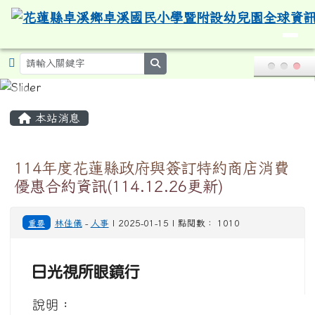
導覽列
花蓮縣卓溪鄉卓溪國民小學暨附設
跳至主內容區
search
頁尾區域
主內容區域
本站消息
114年度花蓮縣政府與簽訂特約商店消費
優惠合約資訊(114.12.26更新)
重要
林佳儀
-
人事
| 2025-01-15 | 點閱數： 1010
日光視所眼鏡行
說明：