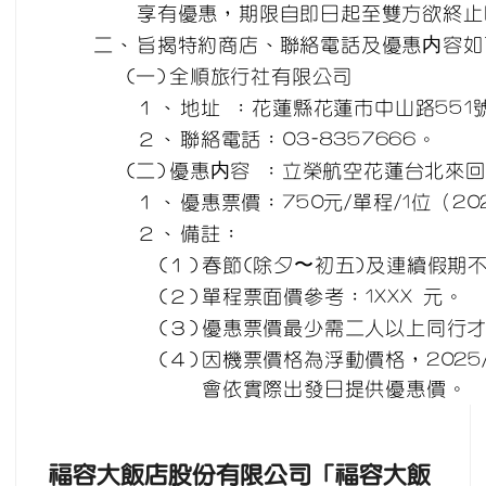
享有優惠，期限自即日起至雙方欲終止
二、
旨揭特約商店、聯絡電話及優惠内容如
(一)
全順旅行社有限公司
１、
地址 ：花蓮縣花蓮市中山路551
２、
聯絡電話：03-8357666。
(二)
優惠内容 ：立榮航空花蓮台北來
１、
優惠票價：750元/單程/1位（202
２、
備註：
(１)
春節(除夕〜初五)及連續假期
(２)
單程票面價參考：1XXX 元。
(３)
優惠票價最少需二人以上同行
(４)
因機票價格為浮動價格，2025/
會依實際出發日提供優惠價。
福容大飯店股份有
限公
司「福容大飯