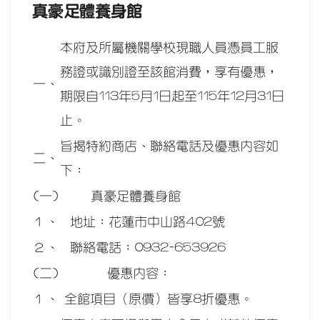
真豪足體養身館
本府及所屬機關學校現職人員憑員工服
務證或識別證至該館消費，享有優惠，
一、
期限自113年5月1日起至115年12月31日
止。
旨揭特約商店、聯絡電話及優惠內容如
二、
下：
(一)
真豪足體養身館
１、
地址：花蓮市中山路402號
２、
聯絡電話：0932-653926
(二)
優惠內容：
１、
全館項目（原價）皆享8折優惠。