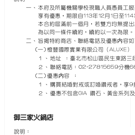
一、
本府及所屬機關學校現職人員憑員工服
享有優惠，期限自113年12月1日至11
本合約屆滿前一個月，若雙方均無提出
為以同一條件續約，續約以一次為限。
二、
旨揭特約商店、聯絡電話及優惠内容如
(一)
橙豐國際實業有限公司（ALUXE）
１、
地址 ：臺北市松山區民生東路三段
２、
聯絡電話：02-27815659分機6
(二)
優惠内容 ：
１、
購買結婚對戒或訂婚鑽戒者，享9
２、
優惠不包含GIA 鑽石、黃金系列
御三家火鍋店
說明：