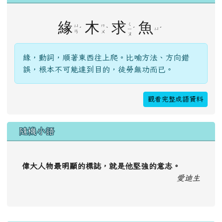
緣
木
求
魚
ㄑ
ㄩ
ㄇ
ˊ
ˋ
ˊ
ㄩ
ˊ
ㄧ
ㄢ
ㄨ
ㄡ
緣，動詞，順著東西往上爬。比喻方法、方向錯
誤，根本不可能達到目的，徒勞無功而已。
觀看完整成語資料
隨機小語
偉大人物最明顯的標誌，就是他堅強的意志。
愛迪生