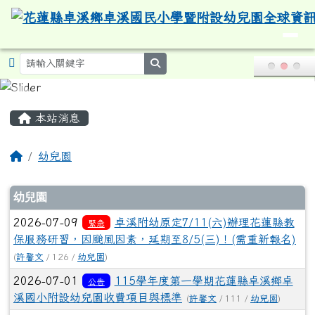
導覽列
花蓮縣卓溪鄉卓溪國民小學暨附設
跳至主內容區
search
頁尾區域
主內容區域
本站消息
回首頁
幼兒園
文章列表
幼兒園
2026-07-09
卓溪附幼原定7/11(六)辦理花蓮縣教
緊急
保服務研習，因颱風因素，延期至8/5(三)！(需重新報名)
(
許馨文
/ 126 /
幼兒園
)
2026-07-01
115學年度第一學期花蓮縣卓溪鄉卓
公告
溪國小附設幼兒園收費項目與標準
(
許馨文
/ 111 /
幼兒園
)