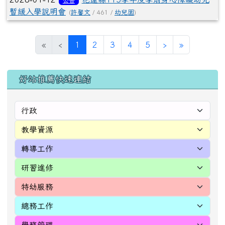
暫緩入學說明會
(
許馨文
/ 461 /
幼兒園
)
(目前頁次)
下一頁
最後頁
«
‹
1
2
3
4
5
›
»
左邊區域內容
好站推薦快速連結