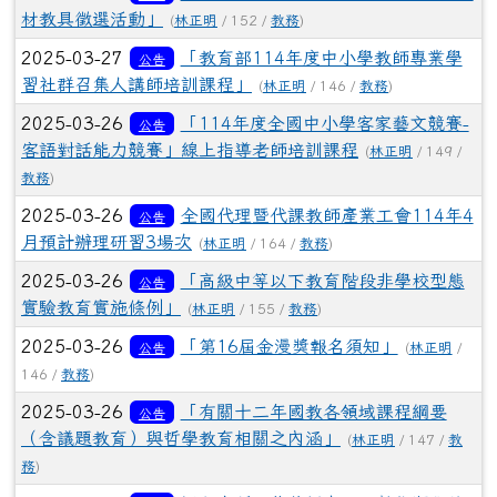
材教具徵選活動」
(
林正明
/ 152 /
教務
)
2025-03-27
「教育部114年度中小學教師專業學
公告
習社群召集人講師培訓課程」
(
林正明
/ 146 /
教務
)
2025-03-26
「114年度全國中小學客家藝文競賽-
公告
客語對話能力競賽」線上指導老師培訓課程
(
林正明
/ 149 /
教務
)
2025-03-26
全國代理暨代課教師產業工會114年4
公告
月預計辦理研習3場次
(
林正明
/ 164 /
教務
)
2025-03-26
「高級中等以下教育階段非學校型態
公告
實驗教育實施條例」
(
林正明
/ 155 /
教務
)
2025-03-26
「第16屆金漫獎報名須知」
公告
(
林正明
/
146 /
教務
)
2025-03-26
「有關十二年國教各領域課程綱要
公告
（含議題教育）與哲學教育相關之內涵」
(
林正明
/ 147 /
教
務
)