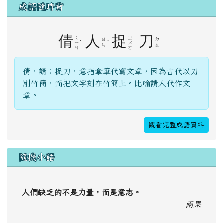
成語隨時背
倩
人
捉
刀
ㄑ
ㄓ
ㄖ
ㄉ
ˋ
ˊ
ㄧ
ㄨ
ㄣ
ㄠ
ㄢ
ㄛ
倩，請；捉刀，意指拿筆代寫文章，因為古代以刀
削竹簡，而把文字刻在竹簡上。比喻請人代作文
章。
觀看完整成語資料
隨機小語
人們缺乏的不是力量，而是意志。
雨果