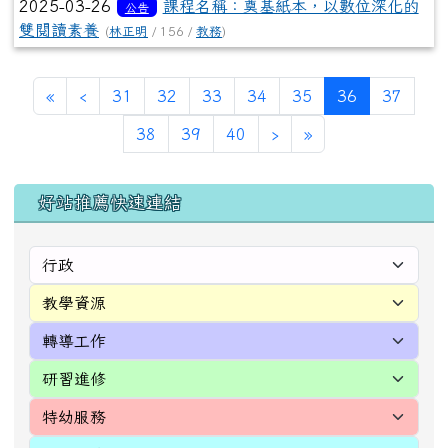
2025-03-26
課程名稱：奠基紙本，以數位深化的
公告
雙閱讀素養
(
林正明
/ 156 /
教務
)
第一頁
上一頁
(目前頁次)
«
‹
31
32
33
34
35
36
37
下一頁
最後頁
38
39
40
›
»
左邊區域內容
好站推薦快速連結