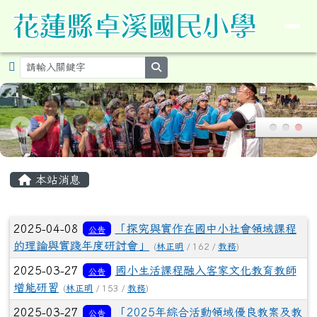
導覽列
花蓮縣卓溪鄉卓溪國民小學暨附設
跳至主內容區
search
頁尾區域
主內容區域
本站消息
文章列表
2025-04-08
「探究與實作在國中小社會領域課程
公告
的理論與實踐年度研討會」
(
林正明
/ 162 /
教務
)
2025-03-27
國小生活課程融入客家文化教育教師
公告
增能研習
(
林正明
/ 153 /
教務
)
2025-03-27
「2025年綜合活動領域優良教案及教
公告