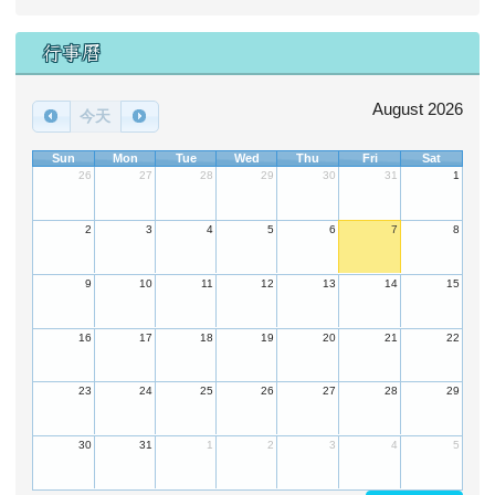
30
31
1
2
3
4
5
前往行事曆
會員登錄
帳號
密碼
登入