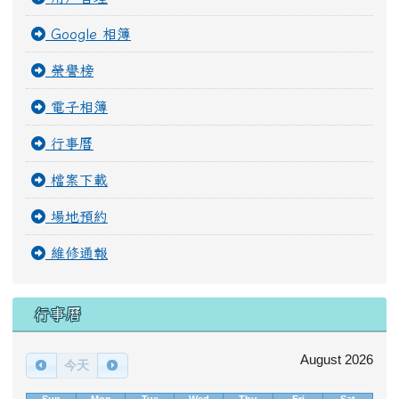
網站計數器
多人網頁系統
最新消息
網站地圖
好站連結
學校簡介
進階區塊管理
用戶管理
Google 相簿
榮譽榜