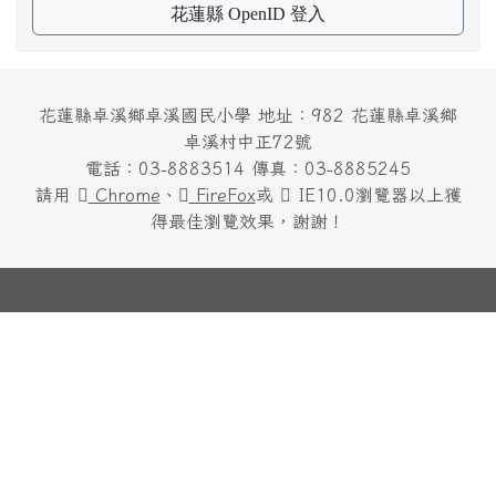
登入
OPENID 登入
花蓮縣 OpenID 登入
花蓮縣卓溪鄉卓溪國民小學 地址：982 花蓮縣卓溪鄉