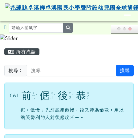
導覽列
花蓮縣卓溪鄉卓溪國民小學暨附設
跳至主內容區
search
頁尾區域
主內容區域
所有成語
搜尋
搜尋：
前
倨
後
恭
ㄑ
ㄍ
ㄐ
ㄏ
061.
ㄧ
ˊ
ˋ
ˋ
ㄨ
ㄩ
ㄡ
ㄢ
ㄥ
倨，傲慢；先前態度傲慢，後又轉為恭敬。用以
譏笑勢利的人前後態度不一。