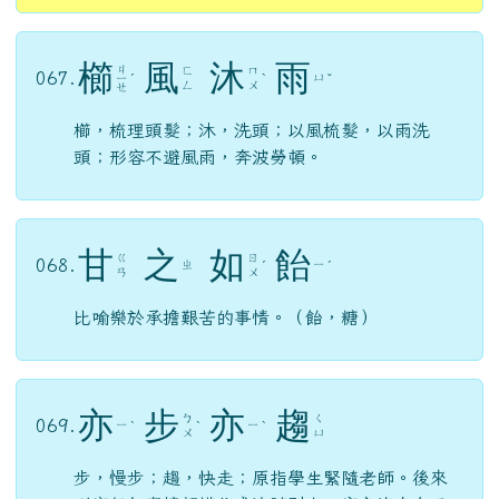
櫛
風
沐
雨
ㄐ
ㄈ
ㄇ
067.
ㄩ
ㄧ
ˊ
ˋ
ˇ
ㄥ
ㄨ
ㄝ
櫛，梳理頭髮；沐，洗頭；以風梳髮，以雨洗
頭；形容不避風雨，奔波勞頓。
甘
之
如
飴
ㄍ
ㄖ
068.
ㄓ
ㄧ
ˊ
ˊ
ㄢ
ㄨ
比喻樂於承擔艱苦的事情。（飴，糖）
亦
步
亦
趨
ㄅ
ㄑ
069.
ㄧ
ㄧ
ˋ
ˋ
ˋ
ㄨ
ㄩ
步，慢步；趨，快走；原指學生緊隨老師。後來