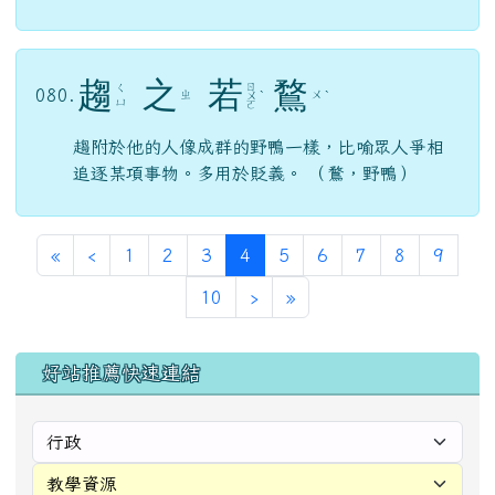
趨
之
若
鶩
ㄖ
ㄑ
080.
ㄓ
ㄨ
ㄨ
ˋ
ˋ
ㄩ
ㄛ
趨附於他的人像成群的野鴨一樣，比喻眾人爭相
追逐某項事物。多用於貶義。 （鶩，野鴨）
第一頁
上一頁
(目前頁次)
«
‹
1
2
3
4
5
6
7
8
9
下一頁
最後頁
10
›
»
左邊區域內容
好站推薦快速連結