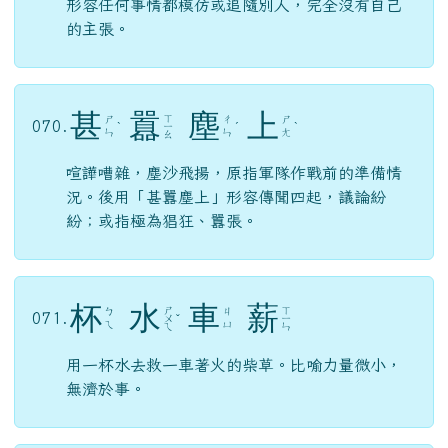
形容任何事情都模仿或追隨別人，完全沒有自己
的主張。
甚
囂
塵
上
ㄒ
ㄕ
ㄔ
ㄕ
070.
ˋ
ㄧ
ˊ
ˋ
ㄣ
ㄣ
ㄤ
ㄠ
喧譁嘈雜，塵沙飛揚，原指軍隊作戰前的準備情
況。後用「甚囂塵上」形容傳聞四起，議論紛
紛；或指極為猖狂、囂張。
杯
水
車
薪
ㄕ
ㄒ
ㄅ
ㄐ
071.
ㄨ
ˇ
ㄧ
ㄟ
ㄩ
ㄟ
ㄣ
用一杯水去救一車著火的柴草。比喻力量微小，
無濟於事。