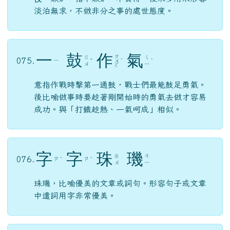
淡泊無求，不做非分之事的處世態度。
一
鼓
作
氣
ㄗ
ㄍ
ㄑ
075.
ㄧ
ˇ
ㄨ
ˋ
ˋ
ㄨ
ㄧ
ㄛ
意指作戰時擊第一通鼓，戰士們最能鼓足勇氣。
後比喻做事時要趁著剛開始時的勇氣去做才容易
成功。與「打鐵趁熱、一氣呵成」相似。
字
字
珠
璣
ㄓ
ㄐ
076.
ㄗ
ㄗ
ˋ
ˋ
ㄨ
ㄧ
珠璣，比喻優美的文章或詞句。形容句子或文章
中遣詞用字非常優美。