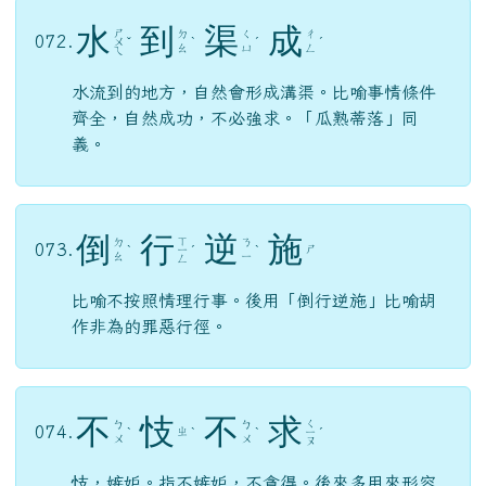
水
到
渠
成
ㄕ
ㄉ
ㄑ
ㄔ
072.
ㄨ
ˇ
ˋ
ˊ
ˊ
ㄠ
ㄩ
ㄥ
ㄟ
水流到的地方，自然會形成溝渠。比喻事情條件
齊全，自然成功，不必強求。「瓜熟蒂落」同
義。
倒
行
逆
施
ㄒ
ㄉ
ㄋ
073.
ㄕ
ˋ
ㄧ
ˊ
ˋ
ㄠ
ㄧ
ㄥ
比喻不按照情理行事。後用「倒行逆施」比喻胡
作非為的罪惡行徑。
不
忮
不
求
ㄑ
ㄅ
ㄅ
074.
ㄓ
ˋ
ˋ
ˋ
ㄧ
ˊ
ㄨ
ㄨ
ㄡ
忮，嫉妒。指不嫉妒，不貪得。後來多用來形容