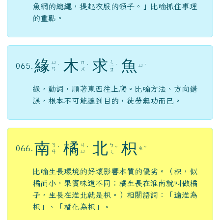
魚網的總繩，提起衣服的領子。」比喻抓住事理
的重點。
緣
木
求
魚
ㄑ
ㄩ
ㄇ
065.
ㄩ
ˊ
ˋ
ㄧ
ˊ
ˊ
ㄢ
ㄨ
ㄡ
緣，動詞，順著東西往上爬。比喻方法、方向錯
誤，根本不可能達到目的，徒勞無功而已。
南
橘
北
枳
ㄋ
ㄐ
ㄅ
066.
ㄓ
ˊ
ˊ
ˇ
ˇ
ㄢ
ㄩ
ㄟ
比喻生長環境的好壞影響本質的優劣。（枳，似
橘而小，果實味道不同；橘生長在淮南就叫做橘
子，生長在淮北就是枳。）相關語詞：「逾淮為
枳」、「橘化為枳」。