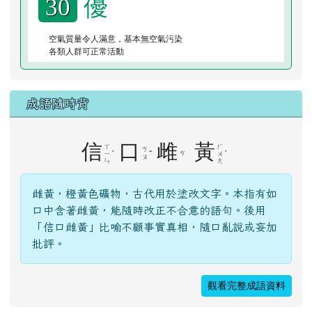
優
30
空氣質量令人滿意，基本無空氣污染
各類人群可正常活動
成語隨時背
信
口
雌
黃
ㄒ
ㄏ
ㄎ
ˋ
ˇ
ㄘ
ˊ
ㄧ
ㄨ
ㄡ
ㄣ
ㄤ
雌黃，橙黃色礦物，古代用於塗改文字。本指有如
口中含著雌黃，能隨時改正不合意的語句。後用
「信口雌黃」比喻不顧事實真相，隨口亂說或妄加
批評。
觀看完整成語資料