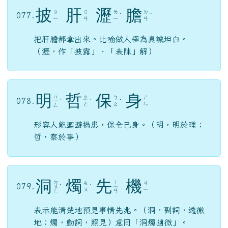
披
肝
瀝
膽
ㄆ
ㄍ
ㄌ
ㄉ
077.
ˋ
ˇ
ㄧ
ㄢ
ㄧ
ㄢ
把肝膽都拿出來。比喻做人極為真誠坦白。
（瀝，作「披露」、「表陳」解）
明
哲
保
身
ㄇ
ㄓ
ㄅ
ㄕ
078.
ㄧ
ˊ
ˊ
ˇ
ㄜ
ㄠ
ㄣ
ㄥ
形容人能迴避禍患，保全己身。（明，明於理；
哲，察於事）
洞
燭
先
機
ㄉ
ㄒ
ㄓ
ㄐ
079.
ㄨ
ˋ
ˊ
ㄧ
ㄨ
ㄧ
ㄥ
ㄢ
表示能清楚地預見事情先兆。（洞，副詞，透徹
地；燭，動詞，照見）意同「洞燭幽微」。