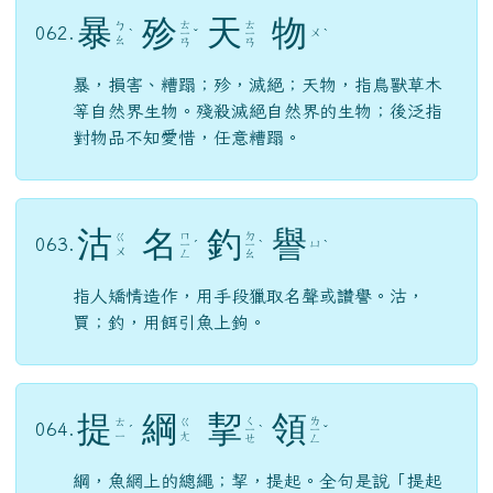
暴
殄
天
物
ㄊ
ㄊ
ㄅ
062.
ㄨ
ˋ
ㄧ
ˇ
ㄧ
ˋ
ㄠ
ㄢ
ㄢ
暴，損害、糟蹋；殄，滅絕；天物，指鳥獸草木
等自然界生物。殘殺滅絕自然界的生物；後泛指
對物品不知愛惜，任意糟蹋。
沽
名
釣
譽
ㄇ
ㄉ
ㄍ
063.
ㄩ
ㄧ
ˊ
ㄧ
ˋ
ˋ
ㄨ
ㄥ
ㄠ
指人矯情造作，用手段獵取名聲或讚譽。沽，
買；釣，用餌引魚上鉤。
提
綱
挈
領
ㄑ
ㄌ
ㄊ
ㄍ
064.
ˊ
ㄧ
ˋ
ㄧ
ˇ
ㄧ
ㄤ
ㄝ
ㄥ
綱，魚網上的總繩；挈，提起。全句是說「提起