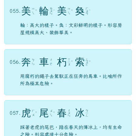
美
輪
美
奐
ㄌ
ㄏ
ㄇ
ㄇ
055.
ˇ
ㄨ
ˊ
ˇ
ㄨ
ˋ
ㄟ
ㄟ
ㄣ
ㄢ
輪：高大的樣子。奐：文彩鮮明的樣子。形容房
屋規模高大、裝飾華美。
奔
車
朽
索
ㄒ
ㄙ
ㄅ
ㄔ
056.
ㄧ
ˇ
ㄨ
ˇ
ㄣ
ㄜ
ㄡ
ㄛ
用腐朽的繩子去駕馭正在狂奔的馬車。比喻所作
所為極其危險。
虎
尾
春
冰
ㄔ
ㄅ
ㄏ
ㄨ
057.
ˇ
ˇ
ㄨ
ㄧ
ㄨ
ㄟ
ㄣ
ㄥ
踩著老虎的尾巴，踏在春天的薄冰上，均有生命
之險。形容處境十分危險。