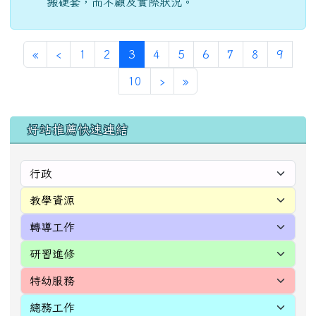
搬硬套，而不顧及實際狀況。
第一頁
上一頁
(目前頁次)
«
‹
1
2
3
4
5
6
7
8
9
下一頁
最後頁
10
›
»
左邊區域內容
好站推薦快速連結