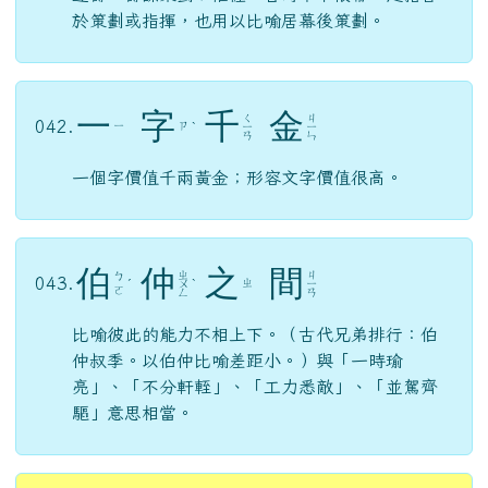
於策劃或指揮，也用以比喻居幕後策劃。
一
字
千
金
ㄑ
ㄐ
042.
ㄧ
ㄗ
ˋ
ㄧ
ㄧ
ㄢ
ㄣ
一個字價值千兩黃金；形容文字價值很高。
伯
仲
之
間
ㄓ
ㄐ
ㄅ
043.
ㄓ
ˊ
ㄨ
ˋ
ㄧ
ㄛ
ㄥ
ㄢ
比喻彼此的能力不相上下。（古代兄弟排行：伯
仲叔季。以伯仲比喻差距小。）與「一時瑜
亮」、「不分軒輊」、「工力悉敵」、「並駕齊
驅」意思相當。