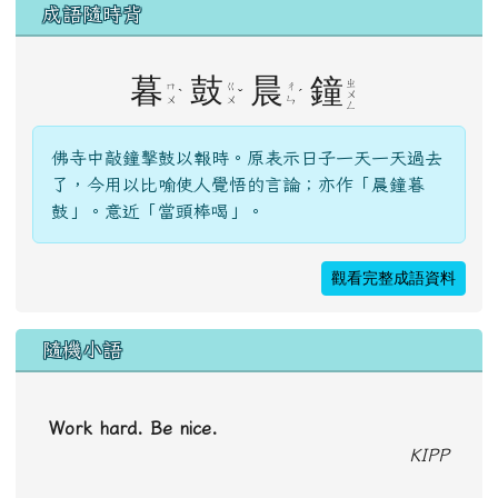
成語隨時背
暮
鼓
晨
鐘
ㄓ
ㄇ
ㄍ
ㄔ
ˋ
ˇ
ˊ
ㄨ
ㄨ
ㄨ
ㄣ
ㄥ
佛寺中敲鐘擊鼓以報時。原表示日子一天一天過去
了，今用以比喻使人覺悟的言論；亦作「晨鐘暮
鼓」。意近「當頭棒喝」。
觀看完整成語資料
隨機小語
Work hard. Be nice.
KIPP