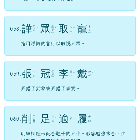
譁
眾
取
寵
ㄏ
ㄓ
ㄔ
ㄑ
058.
ㄨ
ˊ
ㄨ
ˋ
ˇ
ㄨ
ˇ
ㄩ
ㄚ
ㄥ
ㄥ
指用浮誇的言行以取悅大眾。
張
冠
李
戴
ㄍ
ㄓ
ㄌ
ㄉ
059.
ㄨ
ˇ
ˋ
ㄤ
ㄧ
ㄞ
ㄢ
弄錯了對象或弄錯了事實。
削
足
適
履
ㄒ
ㄗ
ㄌ
060.
ㄕ
ㄩ
ˋ
ˊ
ˋ
ˇ
ㄨ
ㄩ
ㄝ
削短腳趾來配合鞋子的大小。形容勉強求合，生