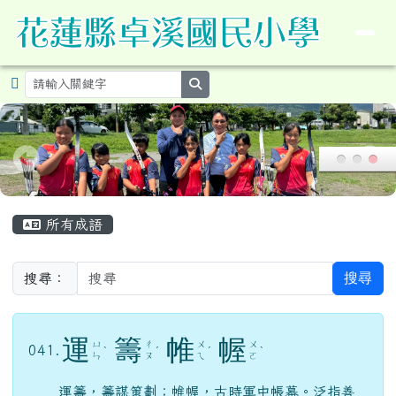
導覽列
花蓮縣卓溪鄉卓溪國民小學暨附設
跳至主內容區
search
頁尾區域
主內容區域
所有成語
搜尋
搜尋：
運
籌
帷
幄
ㄩ
ㄔ
ㄨ
ㄨ
041.
ˋ
ˊ
ˊ
ˋ
ㄣ
ㄡ
ㄟ
ㄛ
運籌，籌謀策劃；帷幄，古時軍中帳幕。泛指善