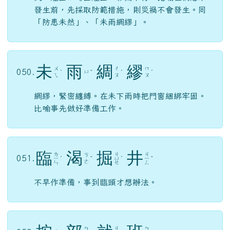
發生前，先採取防範措施，則災禍不會發生。同
「防患未然」、「未雨綢繆」。
未
雨
綢
繆
ㄨ
ㄔ
ㄇ
050.
ㄩ
ˋ
ˇ
ˊ
ˊ
ㄟ
ㄡ
ㄡ
綢繆，緊密纏縛。在未下雨時把門窗綑綁牢固。
比喻事先做好準備工作。
臨
渴
掘
井
ㄌ
ㄐ
ㄐ
ㄎ
051.
ㄧ
ˊ
ˇ
ㄩ
ˊ
ㄧ
ˇ
ㄜ
ㄣ
ㄝ
ㄥ
不早作準備，事到臨頭才想辦法。
ㄐ
ㄅ
ㄅ