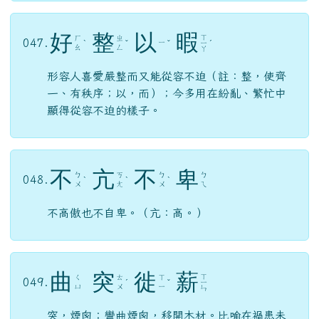
好
整
以
暇
ㄒ
ㄏ
ㄓ
047.
ㄧ
ˋ
ˇ
ˇ
ㄧ
ˊ
ㄠ
ㄥ
ㄚ
形容人喜愛嚴整而又能從容不迫（註：整，使齊
一、有秩序；以，而）；今多用在紛亂、繁忙中
顯得從容不迫的樣子。
不
亢
不
卑
ㄅ
ㄎ
ㄅ
ㄅ
048.
ˋ
ˋ
ˋ
ㄨ
ㄤ
ㄨ
ㄟ
不高傲也不自卑。（亢：高。）
曲
突
徙
薪
ㄒ
ㄑ
ㄊ
ㄒ
049.
ˊ
ˇ
ㄧ
ㄩ
ㄨ
ㄧ
ㄣ
突，煙囪；彎曲煙囪，移開木材。比喻在禍患未