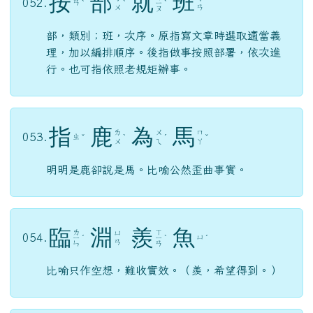
按
部
就
班
052.
ㄢ
ˋ
ˋ
ㄧ
ˋ
ㄨ
ㄢ
ㄡ
部，類別；班，次序。原指寫文章時選取適當義
理，加以編排順序。後指做事按照部署，依次進
行。也可指依照老規矩辦事。
指
鹿
為
馬
ㄌ
ㄨ
ㄇ
053.
ㄓ
ˇ
ˋ
ˊ
ˇ
ㄨ
ㄟ
ㄚ
明明是鹿卻說是馬。比喻公然歪曲事實。
臨
淵
羨
魚
ㄌ
ㄒ
ㄩ
054.
ㄩ
ㄧ
ˊ
ㄧ
ˋ
ˊ
ㄢ
ㄣ
ㄢ
比喻只作空想，難收實效。（羨，希望得到。）