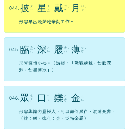
披
星
戴
月
ㄒ
ㄆ
ㄉ
ㄩ
044.
ㄧ
ˋ
ˋ
ㄧ
ㄞ
ㄝ
ㄥ
形容早出晚歸地辛勤工作。
臨
深
履
薄
ㄌ
ㄕ
ㄌ
ㄅ
045.
ㄧ
ˊ
ˇ
ˊ
ㄣ
ㄩ
ㄛ
ㄣ
形容謹慎小心。（詩經：「戰戰兢兢，如臨深
淵，如履薄冰」）
眾
口
鑠
金
ㄓ
ㄕ
ㄐ
ㄎ
046.
ㄨ
ˋ
ˇ
ㄨ
ˋ
ㄧ
ㄡ
ㄥ
ㄛ
ㄣ
形容輿論力量極大，可以顛倒黑白，混淆是非。
（註：鑠，熔化；金，泛指金屬）