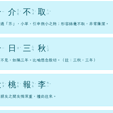
一
介
不
取
ㄐ
ㄅ
ㄑ
ㄧ
ㄧ
ˋ
ˋ
ˇ
ㄨ
ㄩ
ㄝ
，通「芥」，小草，引申微小之物；形容絲毫不取，非常廉潔。
一
日
三
秋
ㄑ
ㄙ
ㄧ
ㄖ
ˋ
ㄧ
ㄢ
ㄡ
天不見，如隔三年。比喻想念殷切。（註：三秋，三年）
投
桃
報
李
ㄊ
ㄊ
ㄅ
ㄌ
ˊ
ˊ
ˋ
ˇ
ㄡ
ㄠ
ㄠ
ㄧ
喻朋友之間友情深重，禮尚往來。