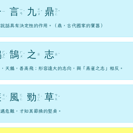
一
言
九
鼎
ㄐ
ㄉ
ㄧ
ㄧ
ˊ
ㄧ
ˇ
ㄧ
ˇ
ㄢ
ㄡ
ㄥ
容說話具有決定性的作用。（鼎，古代國家的寶器）
鴻
鵠
之
志
ㄏ
ㄏ
ㄓ
ㄓ
ㄨ
ˊ
ˊ
ˋ
ㄨ
ㄥ
鵠，天鵝，善高飛；形容遠大的志向，與「燕雀之志」相反。
疾
風
勁
草
ㄐ
ㄐ
ㄈ
ㄘ
ˊ
ㄧ
ˋ
ˇ
ㄧ
ㄥ
ㄠ
ㄥ
遭遇危難，才知其節操的堅貞。