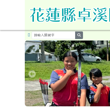
導覽列
跳至主內容區
花蓮縣卓溪鄉卓溪國民小
search