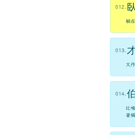
012.
躺
013.
又
014.
比
著