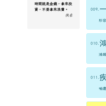
時間就是金錢，拿來投
009.
資，不要拿來浪費。
佚名
形
010.
鴻
011.
喻