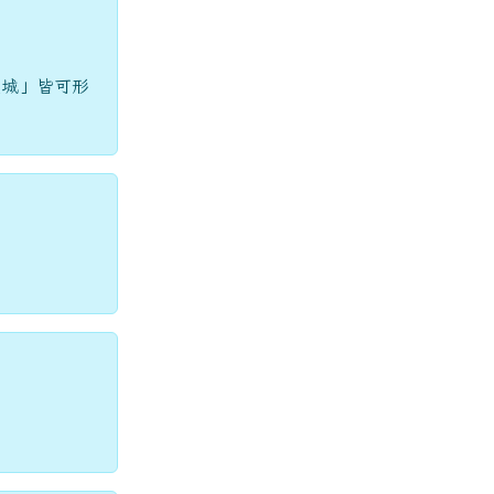
傾城」皆可形