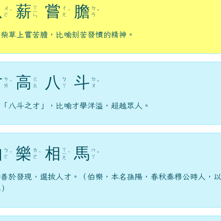
臥
薪
嘗
膽
ㄒ
ㄨ
ㄔ
ㄉ
ˋ
ㄧ
ˊ
ˇ
ㄛ
ㄤ
ㄢ
ㄣ
在柴草上嘗苦膽，比喻刻苦發憤的精神。
才
高
八
斗
ㄘ
ㄍ
ㄅ
ㄉ
ˊ
ˇ
ㄞ
ㄠ
ㄚ
ㄡ
作「八斗之才」，比喻才學洋溢，超越眾人。
伯
樂
相
馬
ㄒ
ㄅ
ㄌ
ㄇ
ˊ
ˋ
ㄧ
ˋ
ˇ
ㄛ
ㄜ
ㄚ
ㄤ
喻善於發現、選拔人才。（伯樂，本名孫陽，春秋秦穆公時人，
稱）