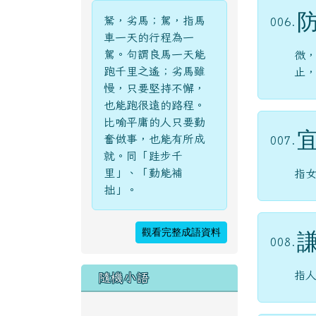
駑，劣馬；駕，指馬
006.
車一天的行程為一
駕。句謂良馬一天能
微
跑千里之遙；劣馬雖
止
慢，只要堅持不懈，
也能跑很遠的路程。
比喻平庸的人只要勤
奮做事，也能有所成
007.
就。同「跬步千
里」、「勤能補
指
拙」。
觀看完整成語資料
008.
指
隨機小語