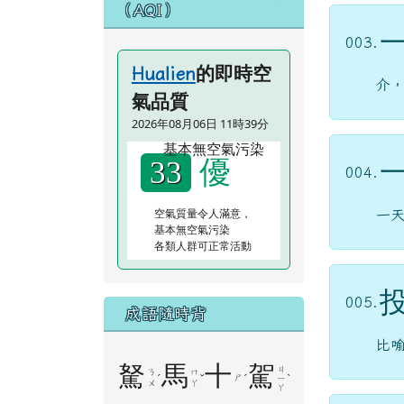
（AQI）
003.
的即時空
Hualien
介
氣品質
2026年08月06日 11時39分
優
33
004.
空氣質量令人滿意，
一
基本無空氣污染
各類人群可正常活動
005.
成語隨時背
比
駑
馬
十
駕
ㄐ
ㄋ
ㄇ
ˊ
ˇ
ㄕ
ˊ
ˋ
ㄧ
ㄨ
ㄚ
ㄚ