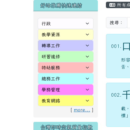
頁尾區域
主內
左邊區域內容
所有
好站推薦快速連結
搜尋：
001.
形
舌
002.
載
[
more...
]
慣
台灣即時空氣質量指數