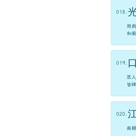
018.
用
和
019.
眾
皆
020.
南