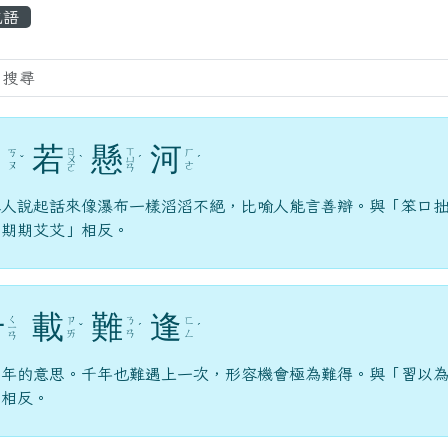
容區域
成語
口
若
懸
河
ㄖ
ㄒ
ㄎ
ㄏ
ˇ
ㄨ
ˋ
ㄩ
ˊ
ˊ
ㄡ
ㄜ
ㄛ
ㄢ
容人說起話來像瀑布一樣滔滔不絕，比喻人能言善辯。與「笨口
、期期艾艾」相反。
千
載
難
逢
ㄑ
ㄗ
ㄋ
ㄈ
ㄧ
ˇ
ˊ
ˊ
ㄞ
ㄢ
ㄥ
ㄢ
，年的意思。千年也難遇上一次，形容機會極為難得。與「習以
」相反。