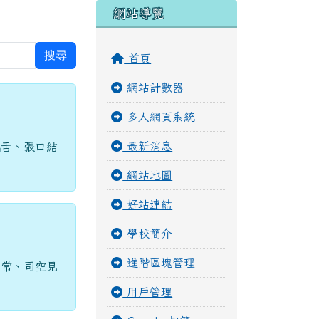
右邊區域內容
網站導覽
搜尋
首頁
網站計數器
多人網頁系統
最新消息
拙舌、張口結
網站地圖
好站連結
學校簡介
進階區塊管理
為常、司空見
用戶管理