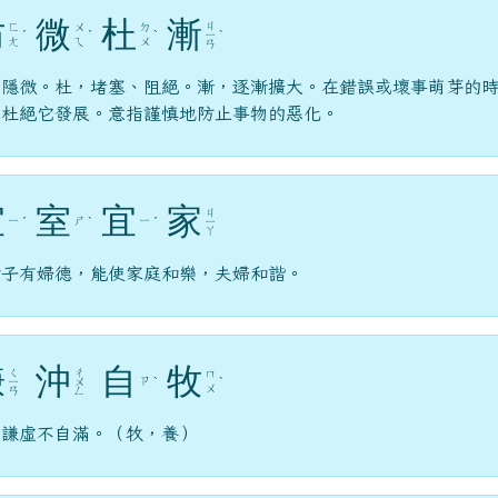
防
微
杜
漸
ㄐ
ㄈ
ㄨ
ㄉ
ˊ
ˊ
ˋ
ㄧ
ˋ
ㄤ
ㄟ
ㄨ
ㄢ
，隱微。杜，堵塞、阻絕。漸，逐漸擴大。在錯誤或壞事萌芽的
，杜絕它發展。意指謹慎地防止事物的惡化。
宜
室
宜
家
ㄐ
ㄧ
ㄕ
ㄧ
ˊ
ˋ
ˊ
ㄧ
ㄚ
女子有婦德，能使家庭和樂，夫婦和諧。
謙
沖
自
牧
ㄑ
ㄔ
ㄇ
ㄗ
ㄧ
ㄨ
ˋ
ˋ
ㄨ
ㄢ
ㄥ
人謙虛不自滿。（牧，養）