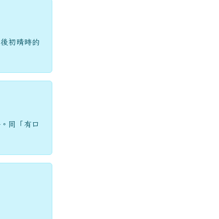
雨後初晴時的
評。同「有口
。