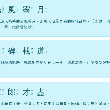
光
風
霽
月
ㄍ
ㄈ
ㄐ
ㄩ
ㄨ
ˋ
ˋ
ㄥ
ㄧ
ㄝ
ㄤ
雨過天晴時的清風明月，比喻人坦蕩高尚的胸懷品格。（光風，
風；霽，指雨雪初晴）
口
碑
載
道
ㄎ
ㄅ
ㄗ
ㄉ
ˇ
ˋ
ˋ
ㄡ
ㄟ
ㄞ
ㄠ
人稱頌的話語，就像刻在記功碑上一樣，到處流傳。比喻廣受好
碑」
江
郎
才
盡
ㄐ
ㄐ
ㄌ
ㄘ
ㄧ
ˊ
ˊ
ㄧ
ˋ
ㄤ
ㄞ
ㄤ
ㄣ
朝文學家江淹，少有文名，晚年文思漸衰。比喻才情文思的減退