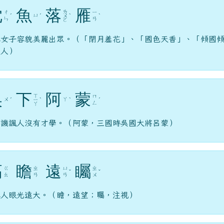
沈
魚
落
雁
ㄌ
ㄔ
ㄧ
ㄩ
ˊ
ˊ
ㄨ
ˋ
ˋ
ㄣ
ㄢ
ㄛ
容女子容貌美麗出眾。（「閉月羞花」、「國色天香」、「傾國
美人）
吳
下
阿
蒙
ㄒ
ㄇ
ㄨ
ㄚ
ˊ
ㄧ
ˋ
ˋ
ˊ
ㄥ
ㄚ
以譏諷人沒有才學。（阿蒙，三國時吳國大將呂蒙）
高
瞻
遠
矚
ㄍ
ㄓ
ㄩ
ㄓ
ˇ
ˇ
ㄠ
ㄢ
ㄢ
ㄨ
容人眼光遠大。（瞻，遠望；矚，注視）